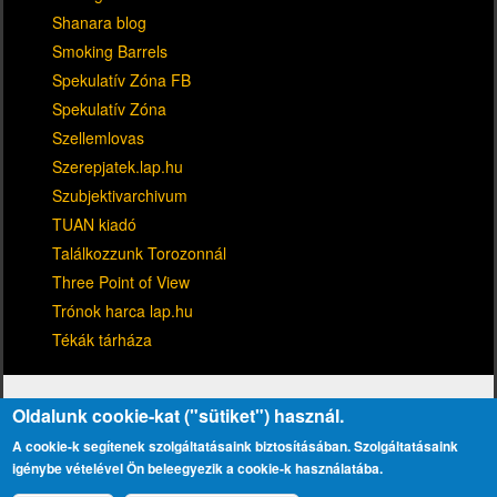
Shanara blog
Smoking Barrels
Spekulatív Zóna FB
Spekulatív Zóna
Szellemlovas
Szerepjatek.lap.hu
Szubjektivarchivum
TUAN kiadó
Találkozzunk Torozonnál
Three Point of View
Trónok harca lap.hu
Tékák tárháza
Oldalunk cookie-kat ("sütiket") használ.
A cookie-k segítenek szolgáltatásaink biztosításában. Szolgáltatásaink
igénybe vételével Ön beleegyezik a cookie-k használatába.
Kapcsolat
Adatvédelmi tájékoztató