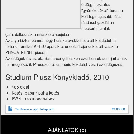
ördög; titokzatos
"gyümölcsöket" terem a
kert legmagasabb fája:
ráadásul gazdátlan
mocsári múmiák
garázdálkodnak a misszió pincéjében.
Az atya biztos benne, hogy hosszú évekkel ezelőtt kezdődött a
történet, amikor KHIEU apónak ezer dollárt ajándékozott valaki a
PHNOM PENH-i piacon.
Az ördögök ravaszak, Santarcangeli eszén azonban ők sem járhatnak
túl: megérkezik Pirosszemű, és máris kezdetét veszi az ördögűzés.
Studium Plusz Könyvkiadó, 2010
485 oldal
Kötés: papír / puha kötés
ISBN: 9789638844682
Tarifa-szerepjatek-lap.pdf
32.08 KB
AJÁNLATOK (x)