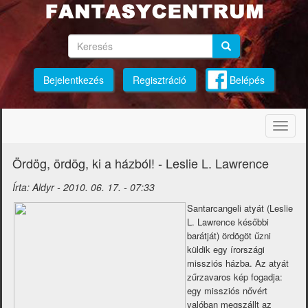
Ugrás
a
tartalomra
Keresés
Keresés
Keresés
Bejelentkezés
Regisztráció
Belépés
Navig
átkap
Ördög, ördög, ki a házból! - Leslie L. Lawrence
Írta:
Aldyr
-
2010. 06. 17. - 07:33
Santarcangeli atyát (Leslie
L. Lawrence későbbi
barátját) ördögöt űzni
küldik egy írországi
missziós házba. Az atyát
zűrzavaros kép fogadja:
egy missziós nővért
valóban megszállt az