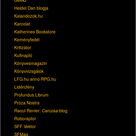
Heidel Dan blogja
Kalandozok.hu
Karcolat
Katherines Bookstore
Keményfedél
Kritizátor
Kultnapló
Könyvesmagazin
Könyvvizsgálók
LFG.hu anno RPG.hu
Lidércfény
Profundus Librum
Próza Nostra
Raoul Renier: Carcosa blog
Roboraptor
SFF Vektor
SFMag