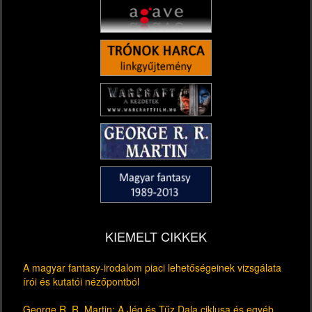
KIEMELT CIKKEK
A magyar fantasy-irodalom piaci lehetőségeinek vizsgálata
írói és kutatói nézőpontból
George R. R. Martin: A Jég és Tűz Dala ciklusa és egyéb