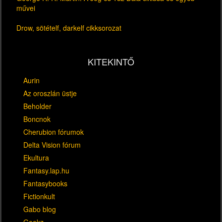
művei
Drow, sötételf, darkelf cikksorozat
KITEKINTŐ
Aurin
Az oroszlán üstje
Beholder
Boncnok
Cherubion fórumok
Delta Vision fórum
Ekultura
Fantasy.lap.hu
Fantasybooks
Fictionkult
Gabo blog
Geekz