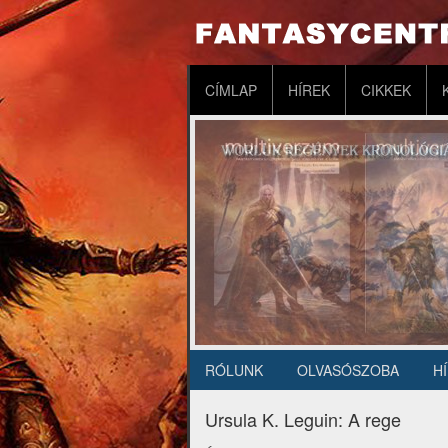
Ugrás
a
tartalomra
Fő
CÍMLAP
HÍREK
CIKKEK
navigáció
RÓLUNK
OLVASÓSZOBA
H
Másodlagos
navigáció
Ursula K. Leguin: A rege