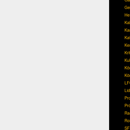
Ge
He
Ka
Ka
Ka
Ke
Kri
Ku
Kö
Kö
LF
Li
Pr
Pr
Ra
Ro
SF