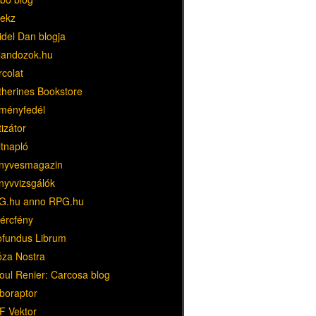
ekz
idel Dan blogja
landozok.hu
rcolat
therines Bookstore
ményfedél
tizátor
ltnapló
nyvesmagazin
nyvvizsgálók
G.hu anno RPG.hu
dércfény
ofundus Librum
óza Nostra
oul Renier: Carcosa blog
boraptor
F Vektor