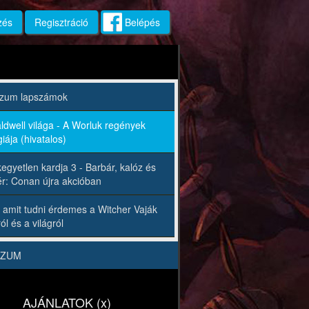
zés
Regisztráció
Belépés
rzum lapszámok
ldwell világa - A Worluk regények
iája (hivatalos)
egyetlen kardja 3 - Barbár, kalóz és
r: Conan újra akcióban
 amit tudni érdemes a Witcher Vaják
ól és a világról
RZUM
AJÁNLATOK (x)