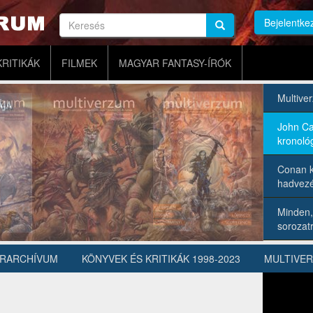
Keresés
Bejelentke
Keresés
Keresés
KRITIKÁK
FILMEK
MAGYAR FANTASY-ÍRÓK
Multive
John Ca
kronológ
Conan k
hadvezé
Minden,
sorozatr
ÍRARCHÍVUM
KÖNYVEK ÉS KRITIKÁK 1998-2023
MULTIVE