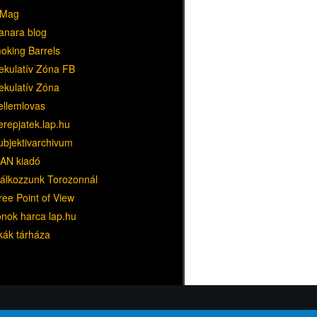
Mag
anara blog
oking Barrels
ekulatív Zóna FB
ekulatív Zóna
ellemlovas
erepjatek.lap.hu
ubjektivarchivum
AN kiadó
lálkozzunk Torozonnál
ree Point of View
ónok harca lap.hu
kák tárháza