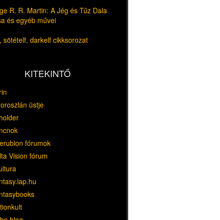
e R. R. Martin: A Jég és Tűz Dala
usa és egyéb művei
 sötételf, darkelf cikksorozat
KITEKINTŐ
rin
oroszlán üstje
holder
ncnok
erubion fórumok
ta Vision fórum
ultura
ntasy.lap.hu
ntasybooks
tionkult
bo blog