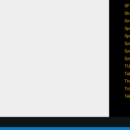
SF
Sh
Sm
Sp
Sp
Sz
Sz
Sz
TU
Ta
Th
Tr
Té