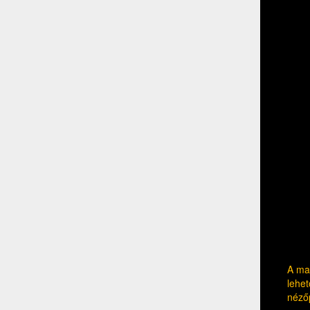
A mag
lehet
néző