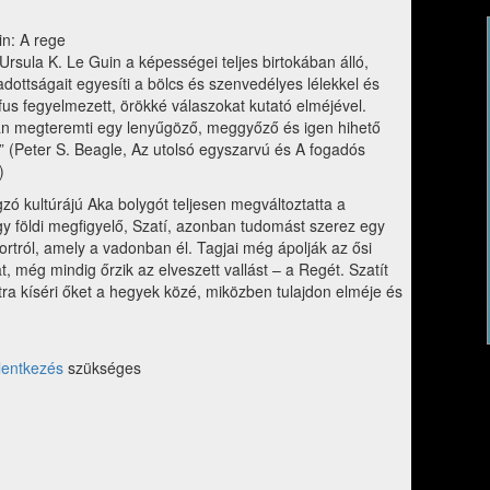
in: A rege
sula K. Le Guin a képességei teljes birtokában álló,
dottságait egyesíti a bölcs és szenvedélyes lélekkel és
ófus fegyelmezett, örökké válaszokat kutató elméjével.
an megteremti egy lenyűgöző, meggyőző és igen hihető
.” (Peter S. Beagle, Az utolsó egyszarvú és A fogadós
)
zó kultúrájú Aka bolygót teljesen megváltoztatta a
gy földi megfigyelő, Szatí, azonban tudomást szerez egy
portról, amely a vadonban él. Tagjai még ápolják az ősi
 még mindig őrzik az elveszett vallást – a Regét. Szatít
tra kíséri őket a hegyek közé, miközben tulajdon elméje és
lentkezés
szükséges