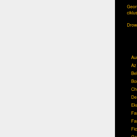
Georg
cikl
Drow,
Au
Az 
Be
Bo
Ch
Del
Ek
Fa
Fa
Fic
Ga