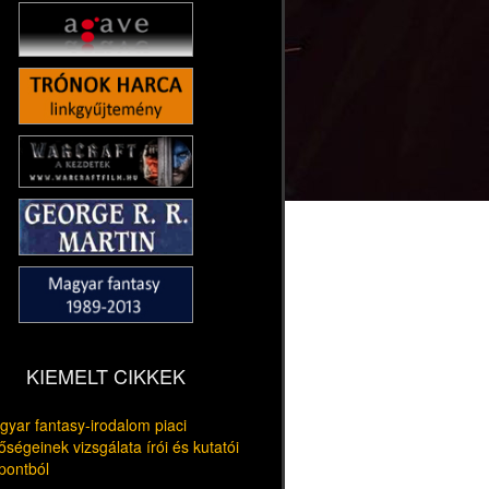
KIEMELT CIKKEK
yar fantasy-irodalom piaci
őségeinek vizsgálata írói és kutatói
pontból