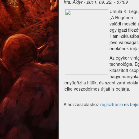
Írta:
Aldyr
-
2011. 09. 22. - 07:09
Ursula K. Legu
„A Regében… Ur
valódi mesélő a
egy igazi filoz
Haini-ciklusáb
jövő valóságát
énekének írója
Az egykor virág
technológia. E
kitaszított cso
hagyományokat,
lenyűgözi a hitük, és szent zarándokla
lelke veszedelmes útjait is bejárja.
A hozzászóláshoz
regisztráció
és
beje