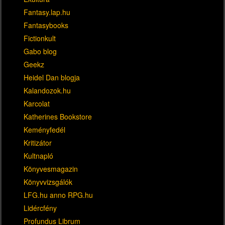
Fantasy.lap.hu
Fantasybooks
Fictionkult
Gabo blog
Geekz
Heidel Dan blogja
Kalandozok.hu
Karcolat
Katherines Bookstore
Keményfedél
Kritizátor
Kultnapló
Könyvesmagazin
Könyvvizsgálók
LFG.hu anno RPG.hu
Lidércfény
Profundus Librum