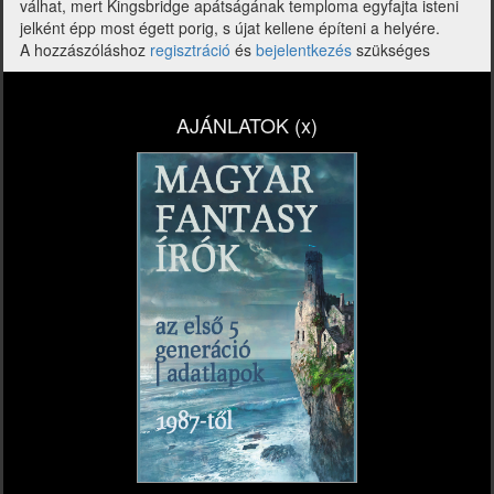
válhat, mert Kingsbridge apátságának temploma egyfajta isteni
jelként épp most égett porig, s újat kellene építeni a helyére.
A hozzászóláshoz
regisztráció
és
bejelentkezés
szükséges
AJÁNLATOK (x)