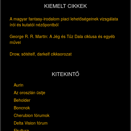
KIEMELT CIKKEK
A magyar fantasy-irodalom piaci lehetőségeinek vizsgálata
írói és kutatói nézőpontból
George R. R. Martin: A Jég és Tűz Dala ciklusa és egyéb
művei
Drow, sötételf, darkelf cikksorozat
KITEKINTŐ
Aurin
Az oroszlán üstje
Beholder
Boncnok
Cherubion fórumok
Delta Vision fórum
Ekultura