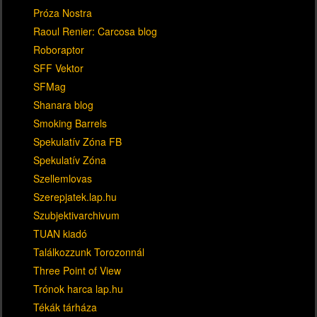
Próza Nostra
Raoul Renier: Carcosa blog
Roboraptor
SFF Vektor
SFMag
Shanara blog
Smoking Barrels
Spekulatív Zóna FB
Spekulatív Zóna
Szellemlovas
Szerepjatek.lap.hu
Szubjektivarchivum
TUAN kiadó
Találkozzunk Torozonnál
Three Point of View
Trónok harca lap.hu
Tékák tárháza