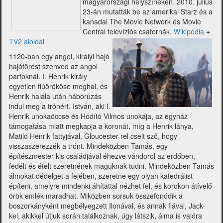
magyarországi helyszíneken. 2010. július
23-án mutatták be az amerikai Starz és a
kanadai The Movie Network és Movie
Central televíziós csatornák.
Wikipédia
+
TV2 aloldal
1120-ban egy angol, királyi hajó
hajótörést szenved az angol
partoknál. I. Henrik király
egyetlen fiúörököse meghal, és
Henrik halála után háborúzás
indul meg a trónért. István, aki I.
Henrik unokaöccse és Hódító Vilmos unokája, az egyház
támogatása miatt megkapja a koronát, míg a Henrik lánya,
Matild Henrik fattyjával, Gloucester-rel cselt sző, hogy
visszaszerezzék a trónt. Mindeközben Tamás, egy
építészmester kis családjával éhezve vándorol az erdőben,
fedélt és ételt szeretnének maguknak tudni. Mindeközben Tamás
álmokat dédelget a fejében, szeretne egy olyan katedrálist
építeni, amelyre mindenki áhítattal nézhet fel, és korokon átívelő
örök emlék maradhat. Miközben sorsuk összefonódik a
boszorkányként megbélyegzett Ilonával, és annak fiával, Jack-
kel, akikkel útjuk során találkoznak, úgy látszik, álma is valóra