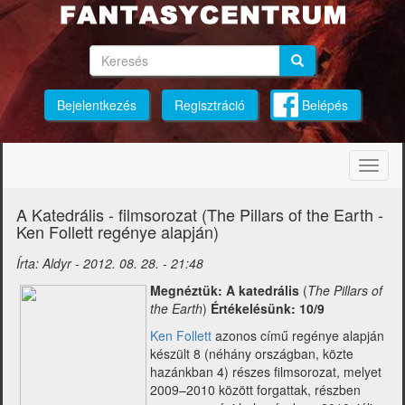
Ugrás
a
tartalomra
Keresés
Keresés
Keresés
Bejelentkezés
Regisztráció
Belépés
Navig
átkap
A Katedrális - filmsorozat (The Pillars of the Earth -
Ken Follett regénye alapján)
Írta:
Aldyr
-
2012. 08. 28. - 21:48
Megnéztük: A katedrális
(
The Pillars of
the Earth
)
Értékelésünk: 10/9
Ken Follett
azonos című regénye alapján
készült 8 (néhány országban, közte
hazánkban 4) részes filmsorozat, melyet
2009–2010 között forgattak, részben