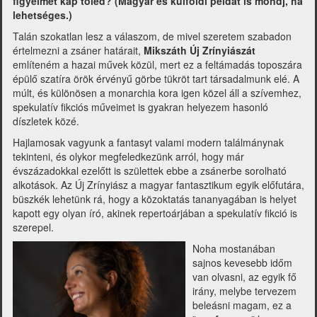
figyelmet kap tőled? (Magyar és külföldi példát is mondj, ha
lehetséges.)
Talán szokatlan lesz a válaszom, de mivel szeretem szabadon
értelmezni a zsáner határait,
Mikszáth Új Zrínyiászát
említeném a hazai művek közül, mert ez a feltámadás toposzára
épülő szatíra örök érvényű görbe tükröt tart társadalmunk elé. A
múlt, és különösen a monarchia kora igen közel áll a szívemhez,
spekulatív fikciós műveimet is gyakran helyezem hasonló
díszletek közé.
Hajlamosak vagyunk a fantasyt valami modern találmánynak
tekinteni, és olykor megfeledkezünk arról, hogy már
évszázadokkal ezelőtt is születtek ebbe a zsánerbe sorolható
alkotások. Az Új Zrínyiász a magyar fantasztikum egyik előfutára,
büszkék lehetünk rá, hogy a közoktatás tananyagában is helyet
kapott egy olyan író, akinek repertoárjában a spekulatív fikció is
szerepel.
Noha mostanában
sajnos kevesebb időm
van olvasni, az egyik fő
irány, melybe tervezem
beleásni magam, ez a