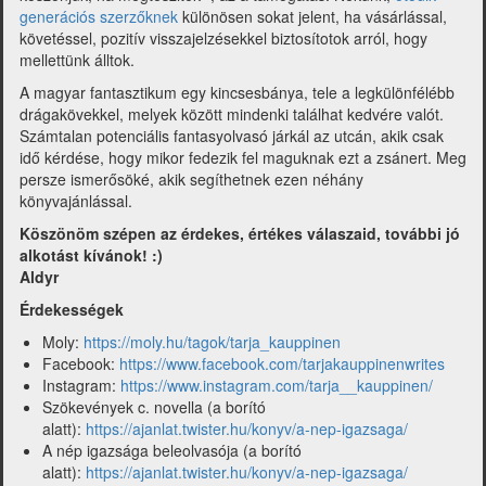
generációs szerzőknek
különösen sokat jelent, ha vásárlással,
követéssel, pozitív visszajelzésekkel biztosítotok arról, hogy
mellettünk álltok.
A magyar fantasztikum egy kincsesbánya, tele a legkülönfélébb
drágakövekkel, melyek között mindenki találhat kedvére valót.
Számtalan potenciális fantasyolvasó járkál az utcán, akik csak
idő kérdése, hogy mikor fedezik fel maguknak ezt a zsánert. Meg
persze ismerősöké, akik segíthetnek ezen néhány
könyvajánlással.
Köszönöm szépen az érdekes, értékes válaszaid, további jó
alkotást kívánok! :)
Aldyr
Érdekességek
Moly:
https://moly.hu/tagok/tarja_kauppinen
Facebook:
https://www.facebook.com/tarjakauppinenwrites
Instagram:
https://www.instagram.com/tarja__kauppinen/
Szökevények c. novella (a borító
alatt):
https://ajanlat.twister.hu/konyv/a-nep-igazsaga/
A nép igazsága beleolvasója (a borító
alatt):
https://ajanlat.twister.hu/konyv/a-nep-igazsaga/