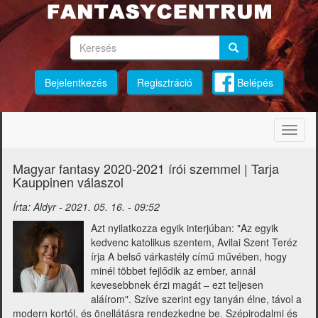
Ugrás
a
tartalomra
Keresés
Keresés
Keresés
Bejelentkezés
Regisztráció
Belépés
Navig
átkap
Magyar fantasy 2020-2021 írói szemmel | Tarja
Kauppinen válaszol
Írta:
Aldyr
-
2021. 05. 16. - 09:52
Azt nyilatkozza egyik interjúban: "Az egyik
kedvenc katolikus szentem, Avilai Szent Teréz
írja A belső várkastély című művében, hogy
minél többet fejlődik az ember, annál
kevesebbnek érzi magát – ezt teljesen
aláírom". Szíve szerint egy tanyán élne, távol a
modern kortól, és önellátásra rendezkedne be. Szépirodalmi és