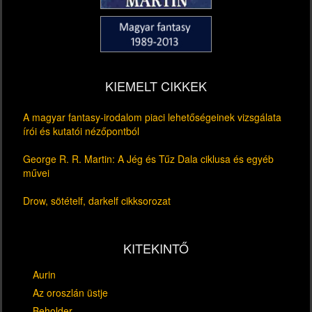
KIEMELT CIKKEK
A magyar fantasy-irodalom piaci lehetőségeinek vizsgálata
írói és kutatói nézőpontból
George R. R. Martin: A Jég és Tűz Dala ciklusa és egyéb
művei
Drow, sötételf, darkelf cikksorozat
KITEKINTŐ
Aurin
Az oroszlán üstje
Beholder