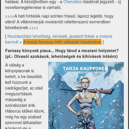
hatásai. A közeljövőben egy - a
Cherubion
kiadónál jegyzett - új
novellamegjelenése is várható.
>>>>A heti hírblokk napi szinten frissül, lapozz lejjebb, hogy
elérd! A villáminterjúk mostantól véletlenszerű sorrendben
következnek.<<<<
[
Hozzászólási lehetőség, kérések, javasolt linkek a molyos
karcnál
+
A hazai fantasy-írók válaszai összesítve
]
Fantasy könyvek piaca... Hogy látod a mostani helyzetet?
(pl.: Olvasói szokások, lehetőségek és kihívások íróként)
A válság a
könyvpiacnak is
betett, s ha összébb
kell húznunk a
nadrágszíjat, az első
megszorítások
márpedig a
szórakozást érik.
Háborús időket élünk,
még ha egy szabad
szemmel láthatatlan
kórokozó és a