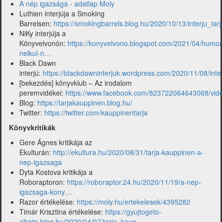
A nép igazsága - adatlap Moly
Luthien interjúja a Smoking
Barrelsen:
https://smokingbarrels.blog.hu/2020/10/13/interju_ta
NiKy interjúja a
Könyvelvonón:
https://konyvelvono.blogspot.com/2021/04/humor
nelkul-n…
Black Dawn
interjú:
https://blackdawninterjuk.wordpress.com/2020/11/08/int
[bekezdés] könyvklub – Az irodalom
peremvidékei:
https://www.facebook.com/823722064643068/vi
Blog:
https://tarjakauppinen.blog.hu/
Twitter:
https://twitter.com/kauppinentarja
Könyvkritikák
Gere Ágnes kritikája az
Ekulturán:
http://ekultura.hu/2020/08/31/tarja-kauppinen-a-
nep-igazsaga
Dyta Kostova kritikája a
Roboraptoron:
https://roboraptor.24.hu/2020/11/19/a-nep-
igazsaga-kony…
Razor értékelése:
https://moly.hu/ertekelesek/4395282
Timár Krisztina értékelése:
https://gyujtogeto-
alkoto.blog.hu/2020/04/07/tarja_kaup…