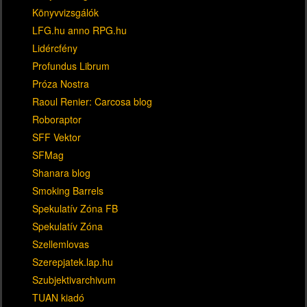
Könyvvizsgálók
LFG.hu anno RPG.hu
Lidércfény
Profundus Librum
Próza Nostra
Raoul Renier: Carcosa blog
Roboraptor
SFF Vektor
SFMag
Shanara blog
Smoking Barrels
Spekulatív Zóna FB
Spekulatív Zóna
Szellemlovas
Szerepjatek.lap.hu
Szubjektivarchivum
TUAN kiadó