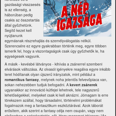
gazdasági visszaesés
is az ellenség, a
háborúban pedig
csakis az összetartás
által győzhetünk.
Segítő kezet kell
nyújtanunk
egymásnak részrehajlás és személyválogatás nélkül.
Szerencsére ez egyre gyakrabban történik meg, egyre többen
ismerik fel, hogy a viszontagságok csak úgy győzhetők le, ha
egységesek vagyunk.
A másik - kevésbé látványos - kihívás a zsánerrel szembeni
elvárások változása. Az olvasói igényekre reagálva egyre inkább
teret hódítanak olyan újszerű irányzatok, mint például a
romantikus fantasy
, melynek noha jelentős felvevőpiaca van,
sokan nehezebben tudjuk befogadni. A
kevert zsánerek
ugyanakkor az innováció kútfejei lehetnek, tele nagyszerű
lehetőségekkel, melyeket csak ki kell aknázni. Jómagam is erre
törekszem azáltal, hogy társadalmi, történelmi problémákat
fogalmazok meg a fantasztikum eszköztárával. Azok táborát
erősítem, akik szerint a fantasy célja nem csupán, vagy nem
elsősorban a szórakoztatás, sőt. Hogy magamat idézzem: "Az