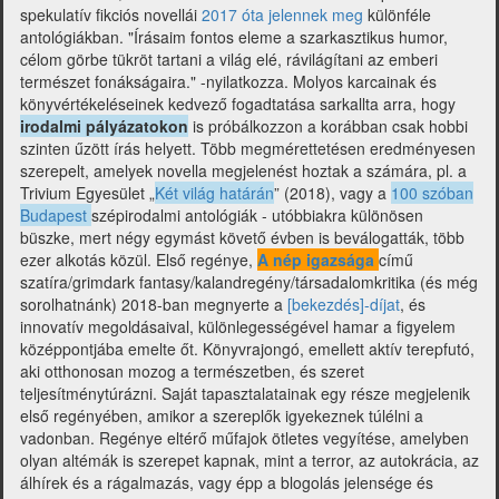
spekulatív fikciós novellái
2017 óta jelennek meg
különféle
antológiákban. "Írásaim fontos eleme a szarkasztikus humor,
célom görbe tükröt tartani a világ elé, rávilágítani az emberi
természet fonákságaira." -nyilatkozza. Molyos karcainak és
könyvértékeléseinek kedvező fogadtatása sarkallta arra, hogy
irodalmi pályázatokon
is próbálkozzon a korábban csak hobbi
szinten űzött írás helyett. Több megmérettetésen eredményesen
szerepelt, amelyek novella megjelenést hoztak a számára, pl. a
Trivium Egyesület „
Két világ határán
” (2018), vagy a
100 szóban
Budapest
szépirodalmi antológiák - utóbbiakra különösen
büszke, mert négy egymást követő évben is beválogatták, több
ezer alkotás közül. Első regénye,
A nép igazsága
című
szatíra/grimdark fantasy/kalandregény/társadalomkritika (és még
sorolhatnánk) 2018-ban megnyerte a
[bekezdés]-díjat
, és
innovatív megoldásaival, különlegességével hamar a figyelem
középpontjába emelte őt. Könyvrajongó, emellett aktív terepfutó,
aki otthonosan mozog a természetben, és szeret
teljesítménytúrázni. Saját tapasztalatainak egy része megjelenik
első regényében, amikor a szereplők igyekeznek túlélni a
vadonban. Regénye eltérő műfajok ötletes vegyítése, amelyben
olyan altémák is szerepet kapnak, mint a terror, az autokrácia, az
álhírek és a rágalmazás, vagy épp a blogolás jelensége és