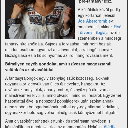
"
pre-fantasy
" lesz.
A külföldiek közül pedig
egy kortársat, jelesül
Joe Abercrombie
-t
emelném ki, akinek
Első
Törvény trilógiája
az én
szememben a minőségi
fantasy iskolapéldája. Sajnos a folytatásai már nem hozták
minden esetben ugyanazt a színvonalat, a rajongói igények
kiszolgálása és a külső nyomás az írói hang rovására ment.
Bármilyen egyéb gondolat, amit szívesen megosztanál
velünk és az olvasóiddal.
A fantasyrajongók egy viszonylag szűk közösség, akiknek
ugyanakkor igényük van új és új nevekre, hangokra. Az
elvárások annyifélék, ahány ember, és nyüzsgő élet van a
mainstreamen kívül is, mind olvasói, mind írói részről. Egy zenei
hasonlattal élve: a népszerű popslágerek után szokatlannak,
nehezebben befogadhatónak hathat egy-egy alternatív dallam,
ugyanakkor botorság volna mindig csak könnyűzenét hallgatni.
Amit olvasóként tehettek értünk - és írótársaim nevében is
köszönjük, ha megteszitek -, az a támogatás. Nekünk,
ötödik