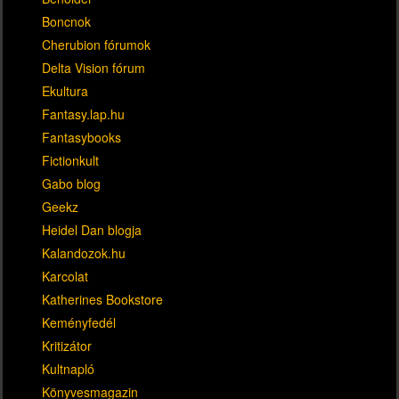
Boncnok
Cherubion fórumok
Delta Vision fórum
Ekultura
Fantasy.lap.hu
Fantasybooks
Fictionkult
Gabo blog
Geekz
Heidel Dan blogja
Kalandozok.hu
Karcolat
Katherines Bookstore
Keményfedél
Kritizátor
Kultnapló
Könyvesmagazin