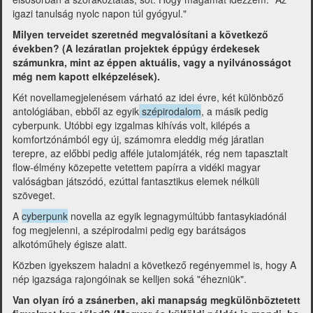
igazi tanulság nyolc napon túl gyógyul."
Milyen terveidet szeretnéd megvalósítani a következő
években? (A lezáratlan projektek éppúgy érdekesek
számunkra, mint az éppen aktuális, vagy a nyilvánosságot
még nem kapott elképzelések).
Két novellamegjelenésem várható az idei évre, két különböző
antológiában, ebből az egyik
szépirodalom
, a másik pedig
cyberpunk. Utóbbi egy izgalmas kihívás volt, kilépés a
komfortzónámból egy új, számomra eleddig még járatlan
terepre, az előbbi pedig afféle jutalomjáték, rég nem tapasztalt
flow-élmény közepette vetettem papírra a vidéki magyar
valóságban játszódó, ezúttal fantasztikus elemek nélküli
szöveget.
A
cyberpunk
novella az egyik legnagymúltúbb fantasykiadónál
fog megjelenni, a szépirodalmi pedig egy barátságos
alkotóműhely égisze alatt.
Közben igyekszem haladni a következő regényemmel is, hogy A
nép igazsága rajongóinak se kelljen soká "éhezniük".
Van olyan író a zsánerben, aki manapság megkülönböztetett