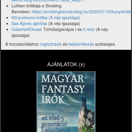
Luthien kritikája a Smoking
Barrelsen:
https://smokingbarrels.blog.hu/2020/07/16/konyvkrit
Könyvelvonó kritika (A nép igazsága)
Sas Ágnes ajánlója
(A nép igazsága)
OdaértettOlvasó
Türhőségterápia I és
II rész
(A nép
igazsága)
A hozzászóláshoz
regisztráció
és
bejelentkezés
szükséges
AJÁNLATOK (x)