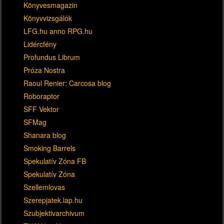
Könyvesmagazin
Könyvvizsgálók
LFG.hu anno RPG.hu
Lidércfény
Profundus Librum
Próza Nostra
Raoul Renier: Carcosa blog
Roboraptor
SFF Vektor
SFMag
Shanara blog
Smoking Barrels
Spekulatív Zóna FB
Spekulatív Zóna
Szellemlovas
Szerepjatek.lap.hu
Szubjektivarchivum