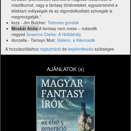
misztikumot, vagy a fantasy történeteket, egyszersmind a
lélektani mélységek és az elgondolkodtató szövegek is
megmozgatják."
kvzs - Jim Butcher:
Tetemes gondok
Moskát Anita
A fantasy nem mese – második
negyed
Susanna Clarke: A Hollókirály
donzella - Tamsyn Muir:
Gideon, a Kilencedik
A hozzászóláshoz
regisztráció
és
bejelentkezés
szükséges
AJÁNLATOK (x)