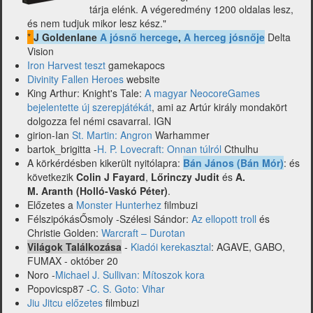
tárja elénk. A végeredmény 1200 oldalas lesz,
és nem tudjuk mikor lesz kész."
*
J Goldenlane
A jósnő hercege
,
A herceg jósnője
Delta
Vision
Iron Harvest teszt
gamekapocs
Divinity Fallen Heroes
website
King Arthur: Knight's Tale:
A magyar NeocoreGames
bejelentette új szerepjátékát
, ami az Artúr király mondakört
dolgozza fel némi csavarral. IGN
girion-Ian
St. Martin: Angron
Warhammer
bartok_brigitta -
H. P. Lovecraft: Onnan túlról
Cthulhu
A körkérdésben kikerült nyitólapra:
Bán János (Bán Mór)
: és
következik
Colin J Fayard
,
Lőrinczy Judit
és
A.
M. Aranth (Holló-Vaskó Péter)
.
Előzetes a
Monster Hunterhez
filmbuzi
FélszipókásŐsmoly -Szélesi Sándor:
Az ellopott troll
és
Christie Golden:
Warcraft – Durotan
Világok Találkozása
-
Kiadói kerekasztal
: AGAVE, GABO,
FUMAX - október 20
Noro -
Michael J. Sullivan: Mítoszok kora
Popovicsp87 -
C. S. Goto: Vihar
Jiu Jitcu előzetes
filmbuzi