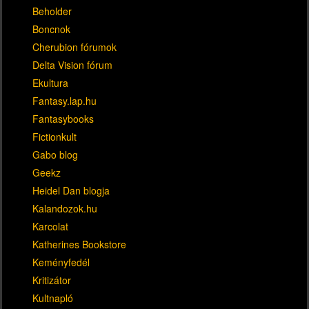
Beholder
Boncnok
Cherubion fórumok
Delta Vision fórum
Ekultura
Fantasy.lap.hu
Fantasybooks
Fictionkult
Gabo blog
Geekz
Heidel Dan blogja
Kalandozok.hu
Karcolat
Katherines Bookstore
Keményfedél
Kritizátor
Kultnapló