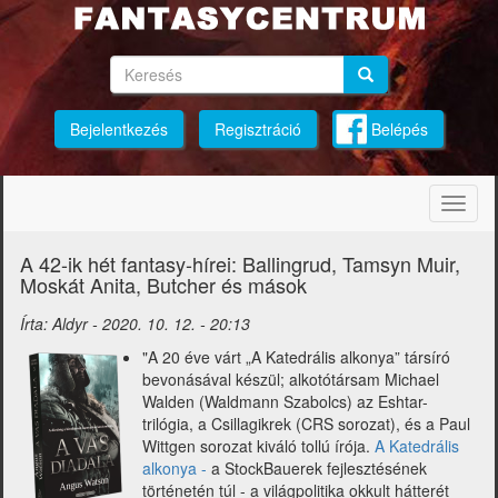
Ugrás
a
tartalomra
Keresés
Keresés
Keresés
Bejelentkezés
Regisztráció
Belépés
Navig
átkap
A 42-ik hét fantasy-hírei: Ballingrud, Tamsyn Muir,
Moskát Anita, Butcher és mások
Írta:
Aldyr
-
2020. 10. 12. - 20:13
"A 20 éve várt „A Katedrális alkonya” társíró
bevonásával készül; alkotótársam Michael
Walden (Waldmann Szabolcs) az Eshtar-
trilógia, a Csillagikrek (CRS sorozat), és a Paul
Wittgen sorozat kiváló tollú írója.
A Katedrális
alkonya -
a StockBauerek fejlesztésének
történetén túl - a világpolitika okkult hátterét