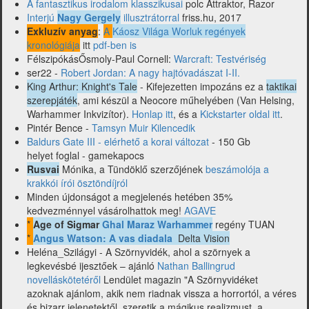
A fantasztikus irodalom klasszikusai
polc Attraktor, Razor
Interjú
Nagy Gergely
illusztrátorral
friss.hu, 2017
Exkluzív anyag
:
A
Káosz Világa Worluk regények
kronológiája
itt
pdf-ben is
FélszipókásŐsmoly-Paul Cornell:
Warcraft: Testvériség
ser22 -
Robert Jordan: A nagy hajtóvadászat I-II.
King Arthur: Knight's Tale
- Kifejezetten impozáns ez a
taktikai
szerepjáték
, ami készül a Neocore műhelyében (Van Helsing,
Warhammer Inkvizítor).
Honlap itt
, és a
Kickstarter oldal itt
.
Pintér Bence -
Tamsyn Muir Kilencedik
Baldurs Gate III - elérhető a korai változat
- 150 Gb
helyet foglal - gamekapocs
Rusvai
Mónika, a Tündöklő szerzőjének
beszámolója a
krakkói írói ösztöndíjról
Minden újdonságot a megjelenés hetében 35%
kedvezménnyel vásárolhattok meg!
AGAVE
*
Age of Sigmar
Ghal Maraz Warhammer
regény TUAN
*
Angus Watson: A vas diadala
Delta Vision
Heléna_Szilágyi - A Szörnyvidék, ahol a szörnyek a
legkevésbé ijesztőek – ajánló
Nathan Ballingrud
novelláskötetéről
Lendület magazin "A Szörnyvidéket
azoknak ajánlom, akik nem riadnak vissza a horrortól, a véres
és bizarr jelenetektől, szeretik a mágikus realizmust, a