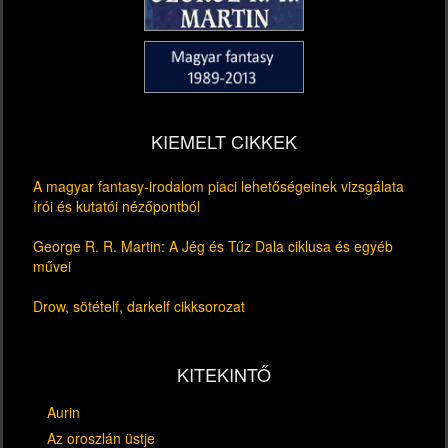
KIEMELT CIKKEK
A magyar fantasy-irodalom piaci lehetőségeinek vizsgálata
írói és kutatói nézőpontból
George R. R. Martin: A Jég és Tűz Dala ciklusa és egyéb
művei
Drow, sötételf, darkelf cikksorozat
KITEKINTŐ
Aurin
Az oroszlán üstje