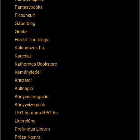
Fantasybooks
Fictionkult
Gabo blog
Geekz
Heidel Dan blogja
Kalandozok.hu
Karcolat
Katherines Bookstore
Keményfedél
Kritizátor
Kultnapló
Könyvesmagazin
Könyvvizsgálók
LFG.hu anno RPG.hu
Lidércfény
Profundus Librum
Próza Nostra