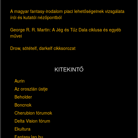
A magyar fantasy-irodalom piaci lehetőségeinek vizsgálata
írói és kutatói nézőpontból
George R. R. Martin: A Jég és Tűz Dala ciklusa és egyéb
művei
Drow, sötételf, darkelf cikksorozat
KITEKINTŐ
Aurin
Az oroszlán üstje
Beholder
Boncnok
Cherubion fórumok
Delta Vision fórum
Ekultura
Fantasy.lap.hu