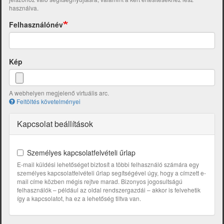
használva.
Felhasználónév
Kép
A webhelyen megjelenő virtuális arc.
Feltöltés követelményei
Kapcsolat beállítások
Személyes kapcsolatfelvételi űrlap
E-mail küldési lehetőséget biztosít a többi felhasználó számára egy
személyes kapcsolatfelvételi űrlap segítségével úgy, hogy a címzett e-
mail címe közben mégis rejtve marad. Bizonyos jogosultságú
felhasználók – például az oldal rendszergazdái – akkor is felvehetik
így a kapcsolatot, ha ez a lehetőség tiltva van.