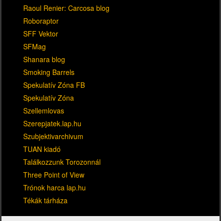
Raoul Renier: Carcosa blog
Roboraptor
SFF Vektor
SFMag
Shanara blog
Smoking Barrels
Spekulatív Zóna FB
Spekulatív Zóna
Szellemlovas
Szerepjatek.lap.hu
Szubjektivarchivum
TUAN kiadó
Találkozzunk Torozonnál
Three Point of View
Trónok harca lap.hu
Tékák tárháza