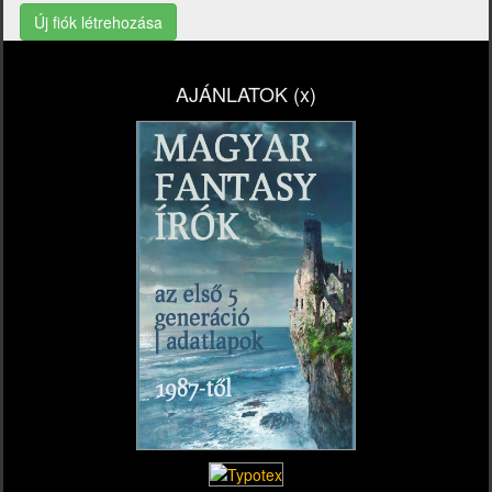
Új fiók létrehozása
AJÁNLATOK (x)