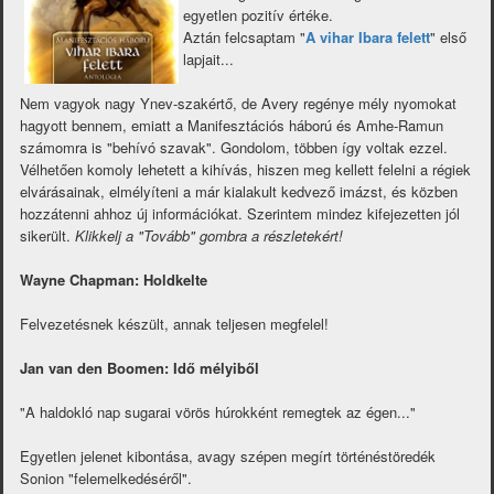
egyetlen pozitív értéke.
Aztán felcsaptam "
A vihar Ibara felett
" első
lapjait...
Nem vagyok nagy Ynev-szakértő, de Avery regénye mély nyomokat
hagyott bennem, emiatt a Manifesztációs háború és Amhe-Ramun
számomra is "behívó szavak". Gondolom, többen így voltak ezzel.
Vélhetően komoly lehetett a kihívás, hiszen meg kellett felelni a régiek
elvárásainak, elmélyíteni a már kialakult kedvező imázst, és közben
hozzátenni ahhoz új információkat. Szerintem mindez kifejezetten jól
sikerült.
Klikkelj a "Tovább" gombra a részletekért!
Wayne Chapman: Holdkelte
Felvezetésnek készült, annak teljesen megfelel!
Jan van den Boomen: Idő mélyiből
"A haldokló nap sugarai vörös húrokként remegtek az égen..."
Egyetlen jelenet kibontása, avagy szépen megírt történéstöredék
Sonion "felemelkedéséről".