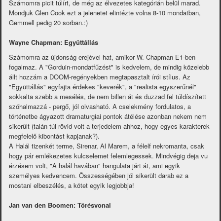
Számomra picit túlírt, de még az élvezetes kategórián belül marad.
Mondjuk Glen Cook ezt a jelenetet elintézte volna 8-10 mondatban,
Gemmell pedig 20 sorban.:)
Wayne Chapman: Együttállás
Számomra az újdonság erejével hat, amikor W. Chapman E1-ben
fogalmaz. A "Gorduin-mondatfűzést" is kedvelem, de mindig közelebb
állt hozzám a DOOM-regényekben megtapasztalt írói stílus. Az
"Együttállás" egyfajta érdekes "keverék", a "realista egyszerűnél"
sokkalta szebb a mesélés, de nem billen át és duzzad fel túldíszített
szóhalmazzá - pergő, jól olvasható. A cselekmény fordulatos, a
történetbe ágyazott dramaturgiai pontok átélése azonban nekem nem
sikerült (talán túl rövid volt a terjedelem ahhoz, hogy egyes karakterek
megfelelő kibontást kapjanak?).
A Halál tizenkét terme, Sirenar, Al Marem, a félelf nekromanta, csak
hogy pár emlékezetes kulcselemet felemlegessek. Mindvégig deja vu
érzésem volt, "A halál havában" hangulata járt át, ami egyik
személyes kedvencem. Összességében jól sikerült darab ez a
mostani elbeszélés, a kötet egyik legjobbja!
Jan van den Boomen: Törésvonal