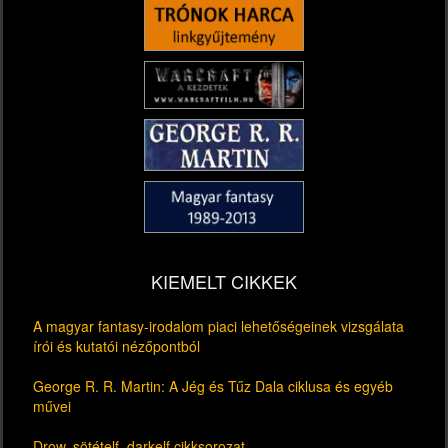
KIEMELT CIKKEK
A magyar fantasy-irodalom piaci lehetőségeinek vizsgálata
írói és kutatói nézőpontból
George R. R. Martin: A Jég és Tűz Dala ciklusa és egyéb
művei
Drow, sötételf, darkelf cikksorozat