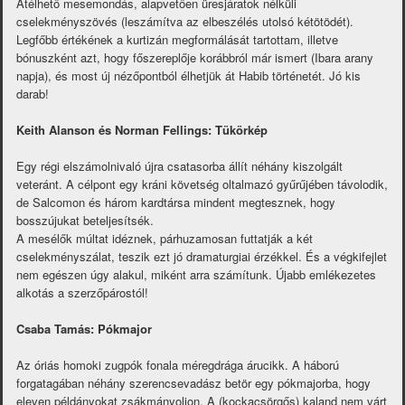
Átélhető mesemondás, alapvetően üresjáratok nélküli
cselekményszövés (leszámítva az elbeszélés utolsó kétötödét).
Legfőbb értékének a kurtizán megformálását tartottam, illetve
bónuszként azt, hogy főszereplője korábbról már ismert (Ibara arany
napja), és most új nézőpontból élhetjük át Habib történetét. Jó kis
darab!
Keith Alanson és Norman Fellings: Tükörkép
Egy régi elszámolnivaló újra csatasorba állít néhány kiszolgált
veteránt. A célpont egy kráni követség oltalmazó gyűrűjében távolodik,
de Salcomon és három kardtársa mindent megtesznek, hogy
bosszújukat beteljesítsék.
A mesélők múltat idéznek, párhuzamosan futtatják a két
cselekményszálat, teszik ezt jó dramaturgiai érzékkel. És a végkifejlet
nem egészen úgy alakul, miként arra számítunk. Újabb emlékezetes
alkotás a szerzőpárostól!
Csaba Tamás: Pókmajor
Az óriás homoki zugpók fonala méregdrága árucikk. A háború
forgatagában néhány szerencsevadász betör egy pókmajorba, hogy
eleven példányokat zsákmányoljon. A (kockacsörgős) kaland nem várt