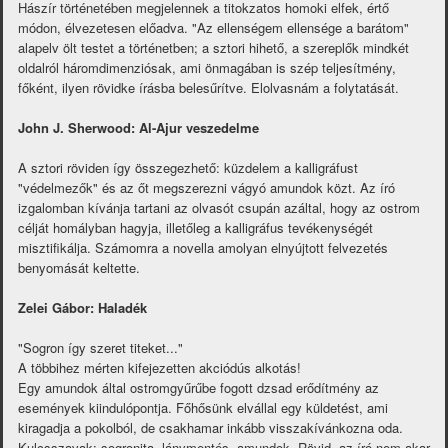
Hászír történetében megjelennek a titokzatos homoki elfek, értő
módon, élvezetesen előadva. "Az ellenségem ellensége a barátom"
alapelv ölt testet a történetben; a sztori hihető, a szereplők mindkét
oldalról háromdimenziósak, ami önmagában is szép teljesítmény,
főként, ilyen rövidke írásba belesűrítve. Elolvasnám a folytatását.
John J. Sherwood: Al-Ajur veszedelme
A sztori röviden így összegezhető: küzdelem a kalligráfust
"védelmezők" és az őt megszerezni vágyó amundok közt. Az író
izgalomban kívánja tartani az olvasót csupán azáltal, hogy az ostrom
célját homályban hagyja, illetőleg a kalligráfus tevékenységét
misztifikálja. Számomra a novella amolyan elnyújtott felvezetés
benyomását keltette.
Zelei Gábor: Haladék
"Sogron így szeret titeket..."
A többihez mérten kifejezetten akciódús alkotás!
Egy amundok által ostromgyűrűbe fogott dzsad erődítmény az
események kiindulópontja. Főhősünk elvállal egy küldetést, ami
kiragadja a pokolból, de csakhamar inkább visszakívánkozna oda.
Kulcsszavak: sogronita, lánymentés, amundok. Rövid, az író nem akar