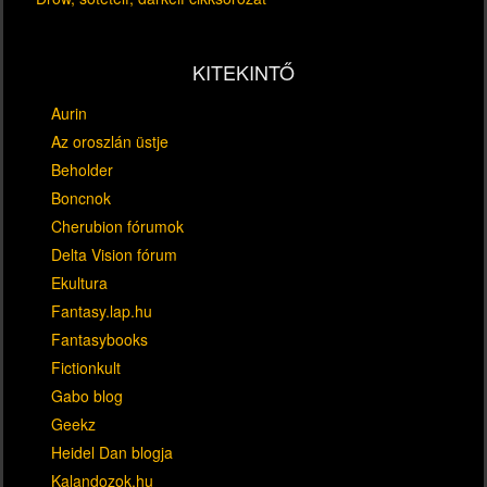
KITEKINTŐ
Aurin
Az oroszlán üstje
Beholder
Boncnok
Cherubion fórumok
Delta Vision fórum
Ekultura
Fantasy.lap.hu
Fantasybooks
Fictionkult
Gabo blog
Geekz
Heidel Dan blogja
Kalandozok.hu