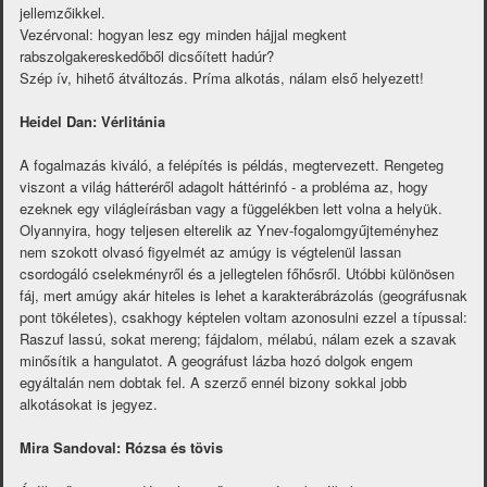
jellemzőikkel.
Vezérvonal: hogyan lesz egy minden hájjal megkent
rabszolgakereskedőből dicsőített hadúr?
Szép ív, hihető átváltozás. Príma alkotás, nálam első helyezett!
Heidel Dan: Vérlitánia
A fogalmazás kiváló, a felépítés is példás, megtervezett. Rengeteg
viszont a világ hátteréről adagolt háttérinfó - a probléma az, hogy
ezeknek egy világleírásban vagy a függelékben lett volna a helyük.
Olyannyira, hogy teljesen elterelik az Ynev-fogalomgyűjteményhez
nem szokott olvasó figyelmét az amúgy is végtelenül lassan
csordogáló cselekményről és a jellegtelen főhősről. Utóbbi különösen
fáj, mert amúgy akár hiteles is lehet a karakterábrázolás (geográfusnak
pont tökéletes), csakhogy képtelen voltam azonosulni ezzel a típussal:
Raszuf lassú, sokat mereng; fájdalom, mélabú, nálam ezek a szavak
minősítik a hangulatot. A geográfust lázba hozó dolgok engem
egyáltalán nem dobtak fel. A szerző ennél bizony sokkal jobb
alkotásokat is jegyez.
Mira Sandoval: Rózsa és tövis