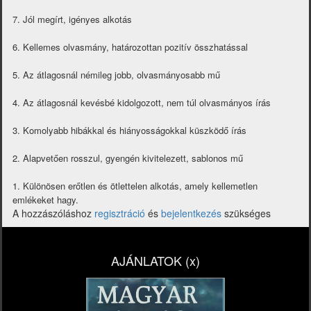
7. Jól megírt, igényes alkotás
6. Kellemes olvasmány, határozottan pozitív összhatással
5. Az átlagosnál némileg jobb, olvasmányosabb mű
4. Az átlagosnál kevésbé kidolgozott, nem túl olvasmányos írás
3. Komolyabb hibákkal és hiányosságokkal küszködő írás
2. Alapvetően rosszul, gyengén kivitelezett, sablonos mű
1. Különösen erőtlen és ötlettelen alkotás, amely kellemetlen
emlékeket hagy.
A hozzászóláshoz
regisztráció
és
bejelentkezés
szükséges
AJÁNLATOK (x)