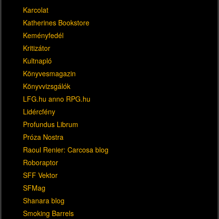
Karcolat
Katherines Bookstore
Keményfedél
Kritizátor
Kultnapló
Könyvesmagazin
Könyvvizsgálók
LFG.hu anno RPG.hu
Lidércfény
Profundus Librum
Próza Nostra
Raoul Renier: Carcosa blog
Roboraptor
SFF Vektor
SFMag
Shanara blog
Smoking Barrels