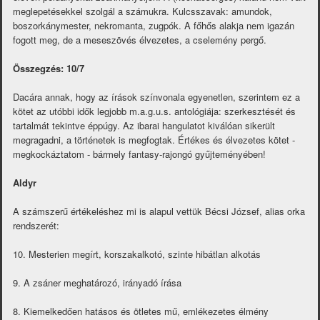
meglepetésekkel szolgál a számukra. Kulcsszavak: amundok,
boszorkánymester, nekromanta, zugpók. A főhős alakja nem igazán
fogott meg, de a meseszövés élvezetes, a cselemény pergő.
Összegzés: 10/7
Dacára annak, hogy az írások színvonala egyenetlen, szerintem ez a
kötet az utóbbi idők legjobb m.a.g.u.s. antológiája: szerkesztését és
tartalmát tekintve éppúgy. Az ibarai hangulatot kiválóan sikerült
megragadni, a történetek is megfogtak. Értékes és élvezetes kötet -
megkockáztatom - bármely fantasy-rajongó gyűjteményében!
Aldyr
A számszerű értékeléshez mi is alapul vettük Bécsi József, alias orka
rendszerét:
10. Mesterien megírt, korszakalkotó, szinte hibátlan alkotás
9. A zsáner meghatározó, irányadó írása
8. Kiemelkedően hatásos és ötletes mű, emlékezetes élmény