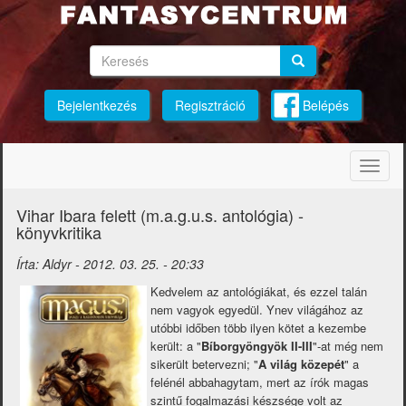
Ugrás
a
tartalomra
Keresés
Keresés
Keresés
Bejelentkezés
Regisztráció
Belépés
Navig
átkap
Vihar Ibara felett (m.a.g.u.s. antológia) -
könyvkritika
Írta:
Aldyr
-
2012. 03. 25. - 20:33
Kedvelem az antológiákat, és ezzel talán
nem vagyok egyedül. Ynev világához az
utóbbi időben több ilyen kötet a kezembe
került: a "
Bíborgyöngyök II-III
"-at még nem
sikerült betervezni; "
A világ közepét
" a
felénél abbahagytam, mert az írók magas
szintű fogalmazási készsége volt az