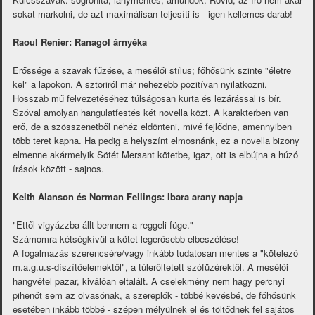
sokat markolni, de azt maximálisan teljesíti is - igen kellemes darab!
Raoul Renier: Ranagol árnyéka
Erőssége a szavak fűzése, a mesélői stílus; főhősünk szinte "életre
kel" a lapokon. A sztoriról már nehezebb pozitívan nyilatkozni.
Hosszab mű felvezetéséhez túlságosan kurta és lezárással is bír.
Szóval amolyan hangulatfestés két novella közt. A karakterben van
erő, de a szösszenetből nehéz eldönteni, mivé fejlődne, amennyiben
több teret kapna. Ha pedig a helyszínt elmosnánk, ez a novella bizony
elmenne akármelyik Sötét Mersant kötetbe, igaz, ott is elbújna a húzó
írások között - sajnos.
Keith Alanson és Norman Fellings: Ibara arany napja
"Ettől vigyázzba állt bennem a reggeli füge."
Számomra kétségkívül a kötet legerősebb elbeszélése!
A fogalmazás szerencsére/vagy inkább tudatosan mentes a "kötelező
m.a.g.u.s-díszítőelemektől", a túlerőltetett szófüzérektől. A mesélői
hangvétel pazar, kiválóan eltalált. A cselekmény nem hagy percnyi
pihenőt sem az olvasónak, a szereplők - többé kevésbé, de főhősünk
esetében inkább többé - szépen mélyülnek el és töltődnek fel sajátos