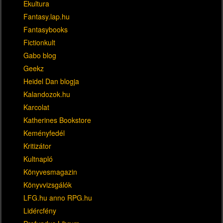
Ekultura
Fantasy.lap.hu
Fantasybooks
Fictionkult
Gabo blog
Geekz
Heidel Dan blogja
Kalandozok.hu
Karcolat
Katherines Bookstore
Keményfedél
Kritizátor
Kultnapló
Könyvesmagazin
Könyvvizsgálók
LFG.hu anno RPG.hu
Lidércfény