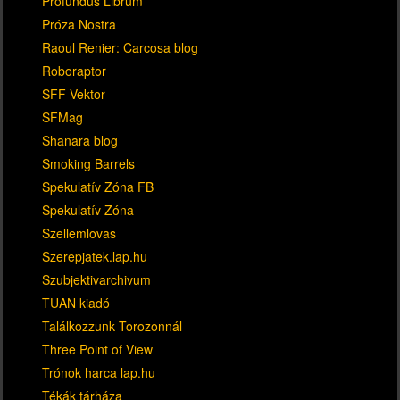
Profundus Librum
Próza Nostra
Raoul Renier: Carcosa blog
Roboraptor
SFF Vektor
SFMag
Shanara blog
Smoking Barrels
Spekulatív Zóna FB
Spekulatív Zóna
Szellemlovas
Szerepjatek.lap.hu
Szubjektivarchivum
TUAN kiadó
Találkozzunk Torozonnál
Three Point of View
Trónok harca lap.hu
Tékák tárháza