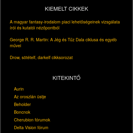
KIEMELT CIKKEK
A magyar fantasy-irodalom piaci lehetőségeinek vizsgálata
írói és kutatói nézőpontból
George R. R. Martin: A Jég és Tűz Dala ciklusa és egyéb
művei
Drow, sötételf, darkelf cikksorozat
KITEKINTŐ
Aurin
Az oroszlán üstje
Beholder
Boncnok
Cherubion fórumok
Delta Vision fórum