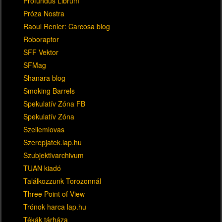
Profundus Librum
Próza Nostra
Raoul Renier: Carcosa blog
Roboraptor
SFF Vektor
SFMag
Shanara blog
Smoking Barrels
Spekulatív Zóna FB
Spekulatív Zóna
Szellemlovas
Szerepjatek.lap.hu
Szubjektivarchivum
TUAN kiadó
Találkozzunk Torozonnál
Three Point of View
Trónok harca lap.hu
Tékák tárháza