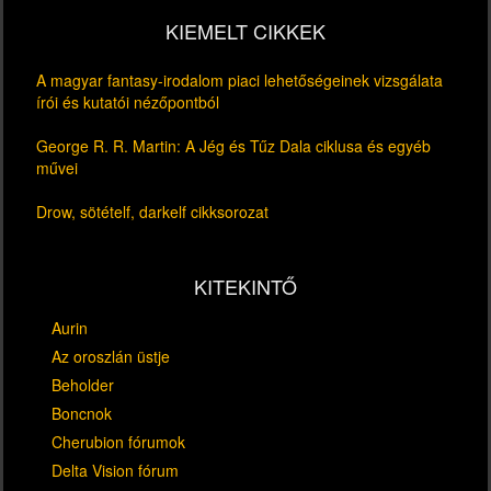
KIEMELT CIKKEK
A magyar fantasy-irodalom piaci lehetőségeinek vizsgálata
írói és kutatói nézőpontból
George R. R. Martin: A Jég és Tűz Dala ciklusa és egyéb
művei
Drow, sötételf, darkelf cikksorozat
KITEKINTŐ
Aurin
Az oroszlán üstje
Beholder
Boncnok
Cherubion fórumok
Delta Vision fórum