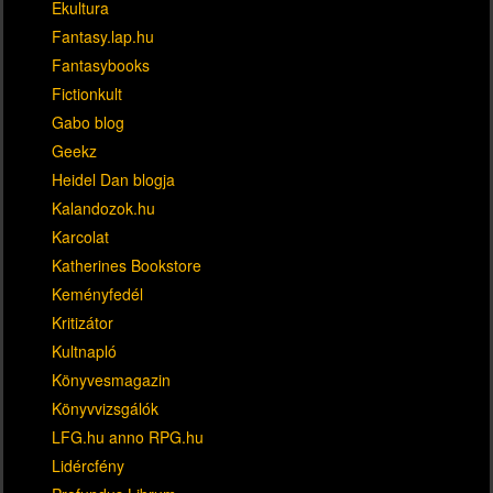
Ekultura
Fantasy.lap.hu
Fantasybooks
Fictionkult
Gabo blog
Geekz
Heidel Dan blogja
Kalandozok.hu
Karcolat
Katherines Bookstore
Keményfedél
Kritizátor
Kultnapló
Könyvesmagazin
Könyvvizsgálók
LFG.hu anno RPG.hu
Lidércfény