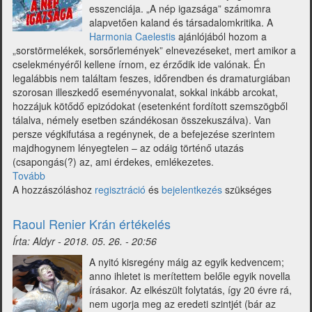
esszenciája. „A nép igazsága” számomra
alapvetően kaland és társadalomkritika. A
Harmonia Caelestis
ajánlójából hozom a
„sorstörmelékek, sorsőrlemények” elnevezéseket, mert amikor a
cselekményéről kellene írnom, ez érződik ide valónak. Én
legalábbis nem találtam feszes, időrendben és dramaturgiában
szorosan illeszkedő eseményvonalat, sokkal inkább arcokat,
hozzájuk kötődő epizódokat (esetenként fordított szemszögből
tálalva, némely esetben szándékosan összekuszálva). Van
persze végkifutása a regénynek, de a befejezése szerintem
majdhogynem lényegtelen – az odáig történő utazás
(csapongás(?) az, ami érdekes, emlékezetes.
Tovább
(Benyomások
A hozzászóláshoz
Tarja
regisztráció
és
bejelentkezés
szükséges
Kauppinen
A
Raoul Renier Krán értékelés
nép
Írta:
Aldyr
-
2018. 05. 26. - 20:56
igazsága
c.
A nyitó kisregény máig az egyik kedvencem;
regényéről)
anno ihletet is merítettem belőle egyik novella
írásakor. Az elkészült folytatás, így 20 évre rá,
nem ugorja meg az eredeti szintjét (bár az