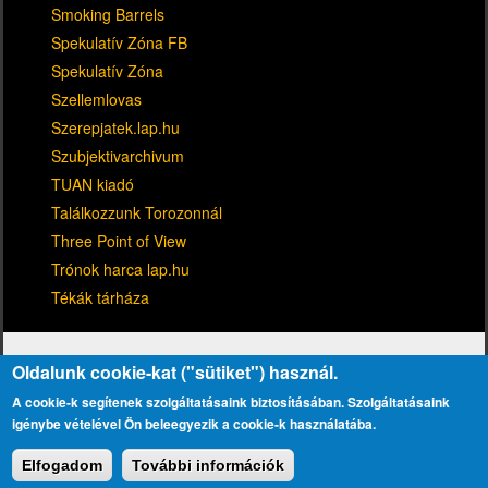
Smoking Barrels
Spekulatív Zóna FB
Spekulatív Zóna
Szellemlovas
Szerepjatek.lap.hu
Szubjektivarchivum
TUAN kiadó
Találkozzunk Torozonnál
Three Point of View
Trónok harca lap.hu
Tékák tárháza
Oldalunk cookie-kat ("sütiket") használ.
A cookie-k segítenek szolgáltatásaink biztosításában. Szolgáltatásaink
igénybe vételével Ön beleegyezik a cookie-k használatába.
Kapcsolat
Adatvédelmi tájékoztató
Lábléc
Elfogadom
További információk