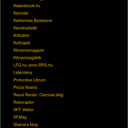
Kalandozok.hu
Karcolat
Katherines Bookstore
Keményfedél
Kritizátor
Kultnapló
Könyvesmagazin
Könyvvizsgálók
LFG.hu anno RPG.hu
Lidércfény
Profundus Librum
Próza Nostra
Raoul Renier: Carcosa blog
Roboraptor
SFF Vektor
SFMag
Shanara blog