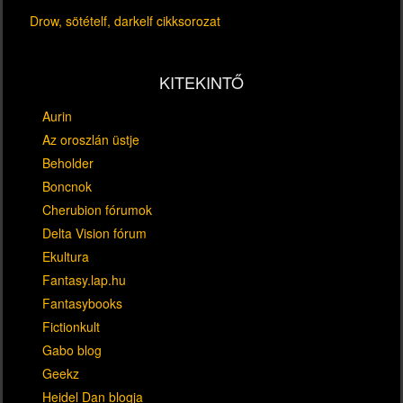
Drow, sötételf, darkelf cikksorozat
KITEKINTŐ
Aurin
Az oroszlán üstje
Beholder
Boncnok
Cherubion fórumok
Delta Vision fórum
Ekultura
Fantasy.lap.hu
Fantasybooks
Fictionkult
Gabo blog
Geekz
Heidel Dan blogja