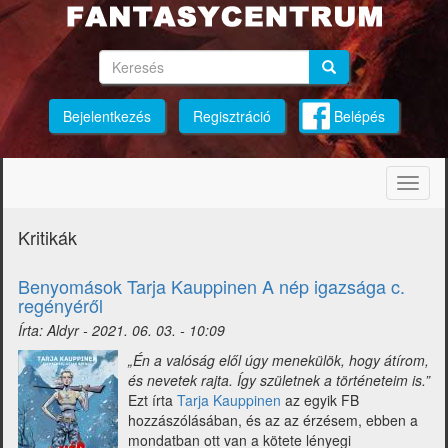
Ugrás
a
tartalomra
Keresés
Keresés
Keresés
Bejelentkezés
Regisztráció
Belépés
Navig
átkap
Kritikák
Benyomások Tarja Kauppinen A nép igazsága c.
regényéről
Írta:
Aldyr
-
2021. 06. 03. - 10:09
„Én a valóság elől úgy menekülök, hogy átírom,
és nevetek rajta. Így születnek a történeteim is.”
Ezt írta
Tarja Kauppinen
az egyik FB
hozzászólásában, és az az érzésem, ebben a
mondatban ott van a kötete lényegi