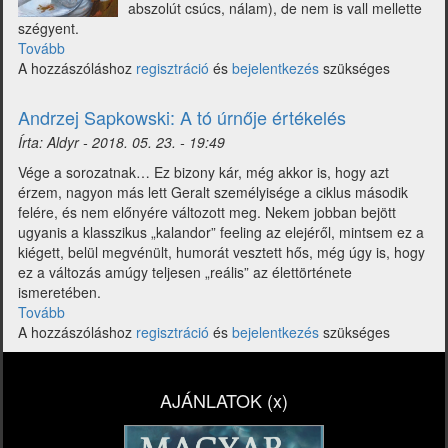
abszolút csúcs, nálam), de nem is vall mellette
szégyent.
Tovább
(Raoul
A hozzászóláshoz
Renier
regisztráció
és
bejelentkezés
szükséges
Krán
értékelés)
Andrzej Sapkowski: A tó úrnője értékelés
Írta:
Aldyr
-
2018. 05. 23. - 19:49
Vége a sorozatnak… Ez bizony kár, még akkor is, hogy azt
érzem, nagyon más lett Geralt személyisége a ciklus második
felére, és nem előnyére változott meg. Nekem jobban bejött
ugyanis a klasszikus „kalandor” feeling az elejéről, mintsem ez a
kiégett, belül megvénült, humorát vesztett hős, még úgy is, hogy
ez a változás amúgy teljesen „reális” az élettörténete
ismeretében.
Tovább
(Andrzej
A hozzászóláshoz
Sapkowski:
regisztráció
és
bejelentkezés
szükséges
A
tó
úrnője
AJÁNLATOK (x)
értékelés)