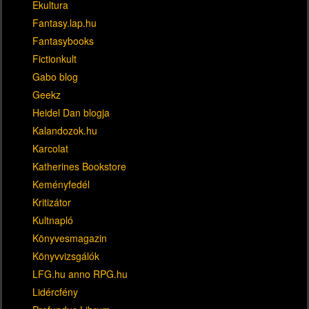
Ekultura
Fantasy.lap.hu
Fantasybooks
Fictionkult
Gabo blog
Geekz
Heidel Dan blogja
Kalandozok.hu
Karcolat
Katherines Bookstore
Keményfedél
Kritizátor
Kultnapló
Könyvesmagazin
Könyvvizsgálók
LFG.hu anno RPG.hu
Lidércfény