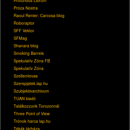
Profundus Librum
Próza Nostra
Raoul Renier: Carcosa blog
Roboraptor
SFF Vektor
SFMag
Shanara blog
Smoking Barrels
Spekulatív Zóna FB
Spekulatív Zóna
Szellemlovas
Szerepjatek.lap.hu
Szubjektivarchivum
TUAN kiadó
Találkozzunk Torozonnál
Three Point of View
Trónok harca lap.hu
Tékák tárháza