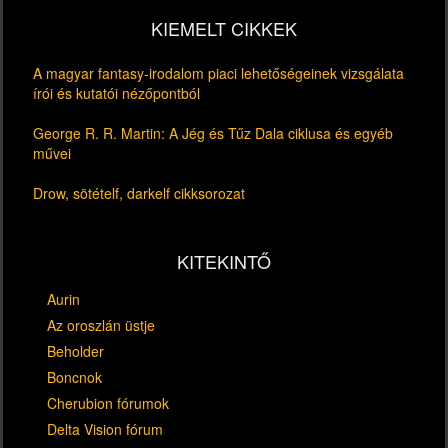
KIEMELT CIKKEK
A magyar fantasy-irodalom piaci lehetőségeinek vizsgálata
írói és kutatói nézőpontból
George R. R. Martin: A Jég és Tűz Dala ciklusa és egyéb
művei
Drow, sötételf, darkelf cikksorozat
KITEKINTŐ
Aurin
Az oroszlán üstje
Beholder
Boncnok
Cherubion fórumok
Delta Vision fórum