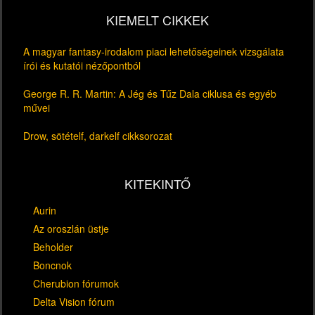
KIEMELT CIKKEK
A magyar fantasy-irodalom piaci lehetőségeinek vizsgálata
írói és kutatói nézőpontból
George R. R. Martin: A Jég és Tűz Dala ciklusa és egyéb
művei
Drow, sötételf, darkelf cikksorozat
KITEKINTŐ
Aurin
Az oroszlán üstje
Beholder
Boncnok
Cherubion fórumok
Delta Vision fórum