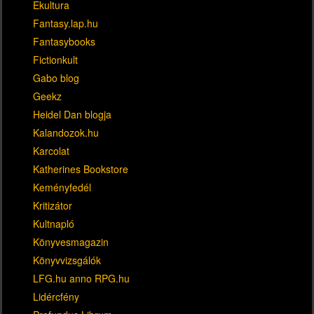
Ekultura
Fantasy.lap.hu
Fantasybooks
Fictionkult
Gabo blog
Geekz
Heidel Dan blogja
Kalandozok.hu
Karcolat
Katherines Bookstore
Keményfedél
Kritizátor
Kultnapló
Könyvesmagazin
Könyvvizsgálók
LFG.hu anno RPG.hu
Lidércfény