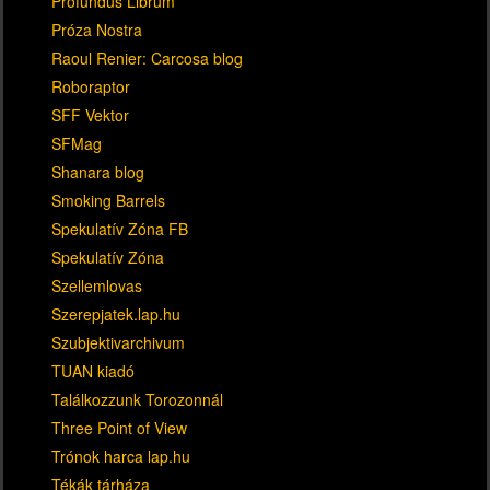
Profundus Librum
Próza Nostra
Raoul Renier: Carcosa blog
Roboraptor
SFF Vektor
SFMag
Shanara blog
Smoking Barrels
Spekulatív Zóna FB
Spekulatív Zóna
Szellemlovas
Szerepjatek.lap.hu
Szubjektivarchivum
TUAN kiadó
Találkozzunk Torozonnál
Three Point of View
Trónok harca lap.hu
Tékák tárháza