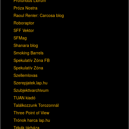
Profundus Librum
Próza Nostra
Raoul Renier: Carcosa blog
Roboraptor
SFF Vektor
SFMag
Shanara blog
Smoking Barrels
Spekulatív Zóna FB
Spekulatív Zóna
Szellemlovas
Szerepjatek.lap.hu
Szubjektivarchivum
TUAN kiadó
Találkozzunk Torozonnál
Three Point of View
Trónok harca lap.hu
Tékák tárháza