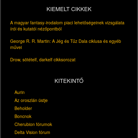
KIEMELT CIKKEK
A magyar fantasy-irodalom piaci lehetőségeinek vizsgálata
írói és kutatói nézőpontból
George R. R. Martin: A Jég és Tűz Dala ciklusa és egyéb
művei
Drow, sötételf, darkelf cikksorozat
KITEKINTŐ
Aurin
Az oroszlán üstje
Beholder
Boncnok
Cherubion fórumok
Delta Vision fórum