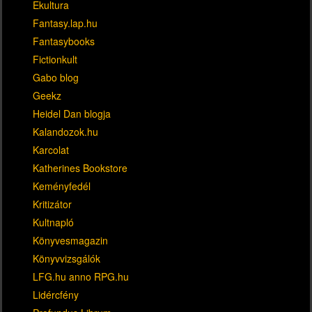
Ekultura
Fantasy.lap.hu
Fantasybooks
Fictionkult
Gabo blog
Geekz
Heidel Dan blogja
Kalandozok.hu
Karcolat
Katherines Bookstore
Keményfedél
Kritizátor
Kultnapló
Könyvesmagazin
Könyvvizsgálók
LFG.hu anno RPG.hu
Lidércfény