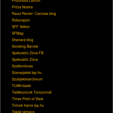
Profundus Librum
Próza Nostra
Raoul Renier: Carcosa blog
Roboraptor
SFF Vektor
SFMag
Shanara blog
Smoking Barrels
Spekulatív Zóna FB
Spekulatív Zóna
Szellemlovas
Szerepjatek.lap.hu
Szubjektivarchivum
TUAN kiadó
Találkozzunk Torozonnál
Three Point of View
Trónok harca lap.hu
Tékák tárháza