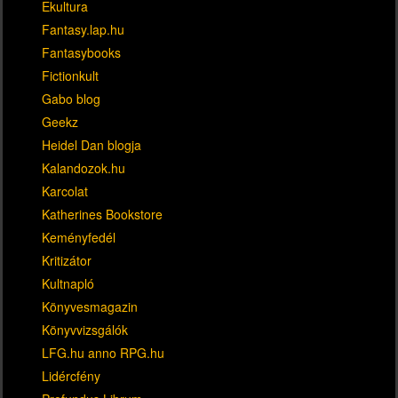
Ekultura
Fantasy.lap.hu
Fantasybooks
Fictionkult
Gabo blog
Geekz
Heidel Dan blogja
Kalandozok.hu
Karcolat
Katherines Bookstore
Keményfedél
Kritizátor
Kultnapló
Könyvesmagazin
Könyvvizsgálók
LFG.hu anno RPG.hu
Lidércfény