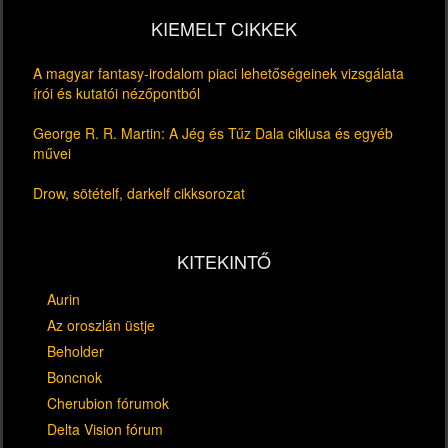
KIEMELT CIKKEK
A magyar fantasy-irodalom piaci lehetőségeinek vizsgálata
írói és kutatói nézőpontból
George R. R. Martin: A Jég és Tűz Dala ciklusa és egyéb
művei
Drow, sötételf, darkelf cikksorozat
KITEKINTŐ
Aurin
Az oroszlán üstje
Beholder
Boncnok
Cherubion fórumok
Delta Vision fórum