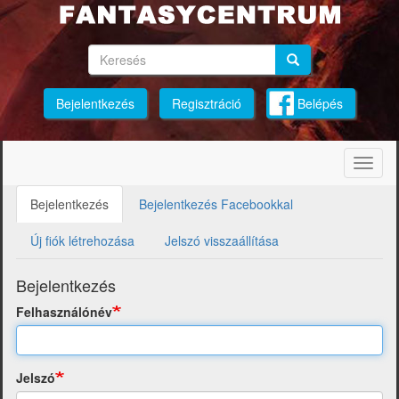
Ugrás
a
tartalomra
Keresés
Keresés
Keresés
Bejelentkezés
Regisztráció
Belépés
Navig
átkap
Bejelentkezés
(aktív
Bejelentkezés Facebookkal
Elsődleges
fül)
fülek
Új fiók létrehozása
Jelszó visszaállítása
Bejelentkezés
Felhasználónév
Jelszó