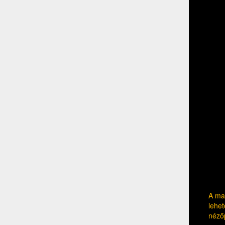
A mag
lehet
néző