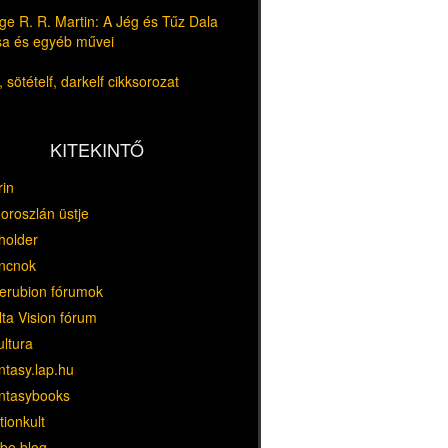
e R. R. Martin: A Jég és Tűz Dala
usa és egyéb művei
 sötételf, darkelf cikksorozat
KITEKINTŐ
rin
oroszlán üstje
holder
ncnok
erubion fórumok
ta Vision fórum
ultura
ntasy.lap.hu
ntasybooks
tionkult
bo blog