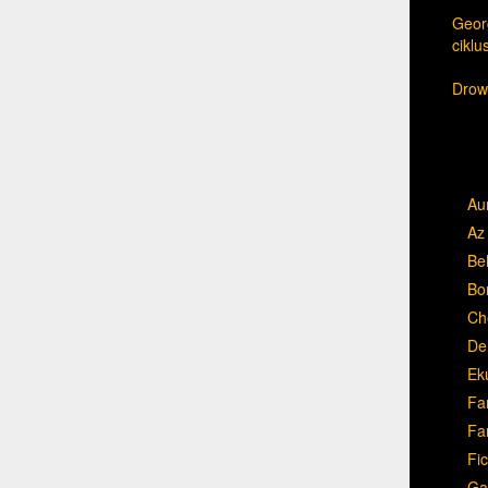
Georg
cikl
Drow,
Au
Az 
Be
Bo
Ch
Del
Ek
Fa
Fa
Fic
Ga