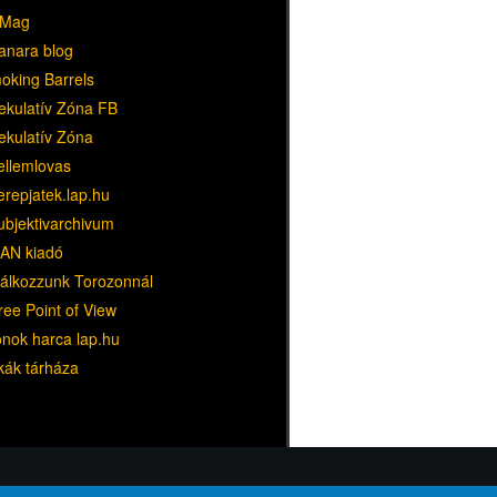
Mag
anara blog
oking Barrels
ekulatív Zóna FB
ekulatív Zóna
ellemlovas
erepjatek.lap.hu
ubjektivarchivum
AN kiadó
lálkozzunk Torozonnál
ree Point of View
ónok harca lap.hu
kák tárháza