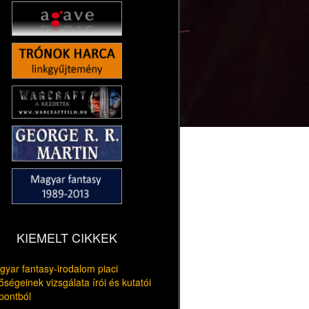
KIEMELT CIKKEK
yar fantasy-irodalom piaci
őségeinek vizsgálata írói és kutatói
pontból