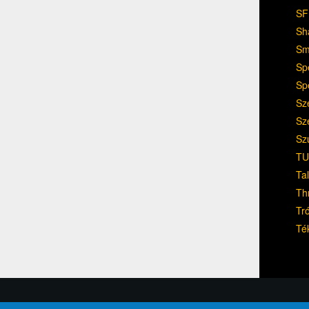
SF
Sh
Sm
Sp
Sp
Sz
Sz
Sz
TU
Ta
Th
Tr
Té