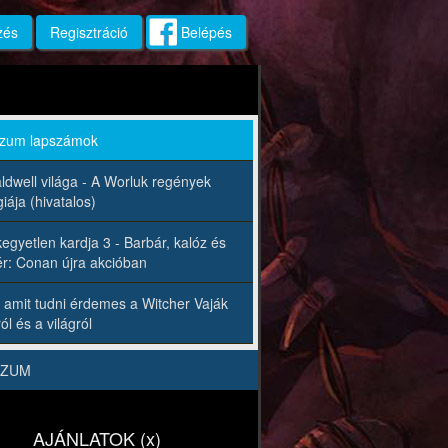
zés
Regisztráció
Belépés
rzum lapszámok
ldwell világa - A Worluk regények
iája (hivatalos)
egyetlen kardja 3 - Barbár, kalóz és
r: Conan újra akcióban
 amit tudni érdemes a Witcher Vaják
ól és a világról
RZUM
AJÁNLATOK (x)