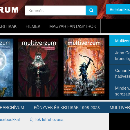
Keresés
Bejelentke
Keresés
Keresés
KRITIKÁK
FILMEK
MAGYAR FANTASY-ÍRÓK
Multive
John Ca
kronológ
Conan k
hadvezé
Minden,
sorozatr
ÍRARCHÍVUM
KÖNYVEK ÉS KRITIKÁK 1998-2023
MULTIVE
acebookkal
Új fiók létrehozása