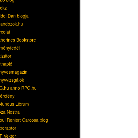
ekz
idel Dan blogja
landozok.hu
rcolat
therines Bookstore
ményfedél
tizátor
ltnapló
nyvesmagazin
nyvvizsgálók
G.hu anno RPG.hu
dércfény
ofundus Librum
óza Nostra
oul Renier: Carcosa blog
boraptor
F Vektor