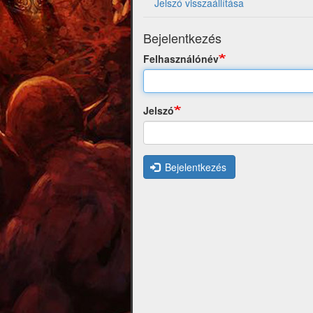
Jelszó visszaállítása
Bejelentkezés
Felhasználónév
Jelszó
Bejelentkezés