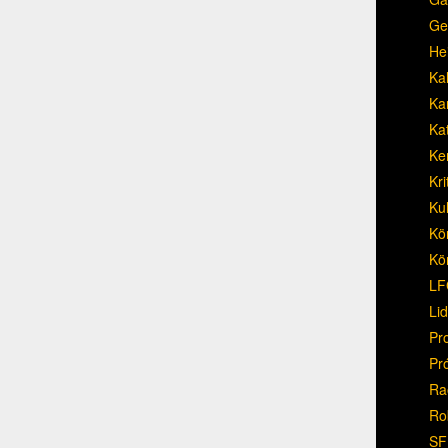
Ge
He
Ka
Ka
Ka
Ke
Kri
Ku
Kö
Kö
LF
Li
Pr
Pr
Ra
Ro
SF