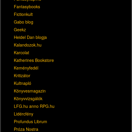
Fantasybooks
Fictionkult
Gabo blog
Geekz
Heidel Dan blogja
Kalandozok.hu
Karcolat
Katherines Bookstore
Keményfedél
Kritizátor
Kultnapló
Könyvesmagazin
Könyvvizsgálók
LFG.hu anno RPG.hu
Lidércfény
Profundus Librum
Próza Nostra