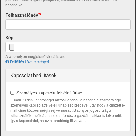
használva.
Felhasználónév
Kép
A webhelyen megjelenő virtuális arc.
Feltöltés követelményei
Kapcsolat beállítások
Személyes kapcsolatfelvételi űrlap
E-mail küldési lehetőséget biztosít a többi felhasználó számára egy
személyes kapcsolatfelvételi űrlap segítségével úgy, hogy a címzett e-
mail címe közben mégis rejtve marad. Bizonyos jogosultságú
felhasználók – például az oldal rendszergazdái – akkor is felvehetik
így a kapcsolatot, ha ez a lehetőség tiltva van.