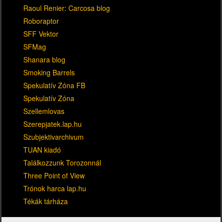
Raoul Renier: Carcosa blog
Roboraptor
SFF Vektor
SFMag
Shanara blog
Smoking Barrels
Spekulatív Zóna FB
Spekulatív Zóna
Szellemlovas
Szerepjatek.lap.hu
Szubjektivarchivum
TUAN kiadó
Találkozzunk Torozonnál
Three Point of View
Trónok harca lap.hu
Tékák tárháza