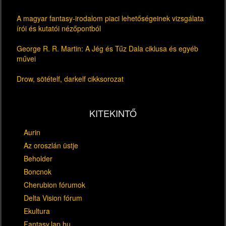
A magyar fantasy-irodalom piaci lehetőségeinek vizsgálata
írói és kutatói nézőpontból
George R. R. Martin: A Jég és Tűz Dala ciklusa és egyéb
művei
Drow, sötételf, darkelf cikksorozat
KITEKINTŐ
Aurin
Az oroszlán üstje
Beholder
Boncnok
Cherubion fórumok
Delta Vision fórum
Ekultura
Fantasy.lap.hu