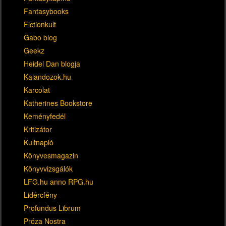
Fantasybooks
Fictionkult
Gabo blog
Geekz
Heidel Dan blogja
Kalandozok.hu
Karcolat
Katherines Bookstore
Keményfedél
Kritizátor
Kultnapló
Könyvesmagazin
Könyvvizsgálók
LFG.hu anno RPG.hu
Lidércfény
Profundus Librum
Próza Nostra