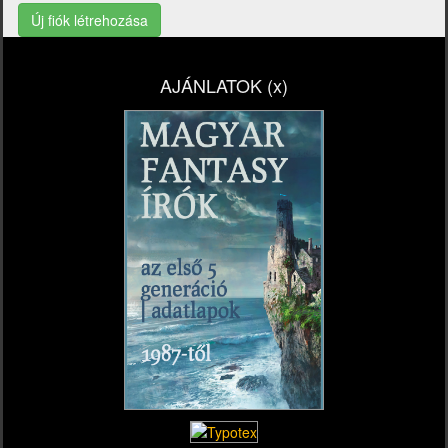
Új fiók létrehozása
AJÁNLATOK (x)