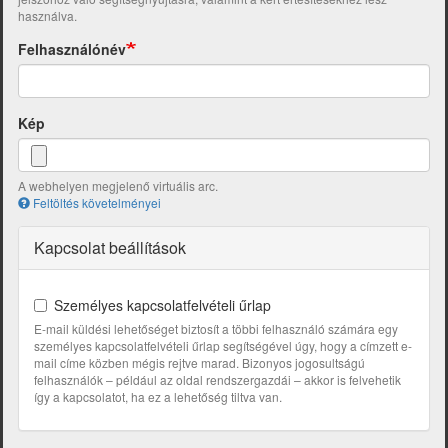
használva.
Felhasználónév
Kép
A webhelyen megjelenő virtuális arc.
Feltöltés követelményei
Kapcsolat beállítások
Személyes kapcsolatfelvételi űrlap
E-mail küldési lehetőséget biztosít a többi felhasználó számára egy
személyes kapcsolatfelvételi űrlap segítségével úgy, hogy a címzett e-
mail címe közben mégis rejtve marad. Bizonyos jogosultságú
felhasználók – például az oldal rendszergazdái – akkor is felvehetik
így a kapcsolatot, ha ez a lehetőség tiltva van.