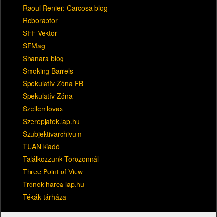
Raoul Renier: Carcosa blog
Roboraptor
SFF Vektor
SFMag
Shanara blog
Smoking Barrels
Spekulatív Zóna FB
Spekulatív Zóna
Szellemlovas
Szerepjatek.lap.hu
Szubjektivarchivum
TUAN kiadó
Találkozzunk Torozonnál
Three Point of View
Trónok harca lap.hu
Tékák tárháza