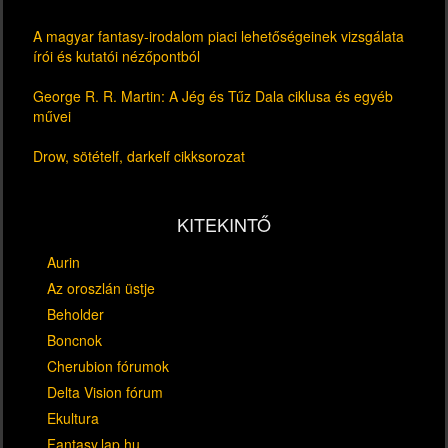
A magyar fantasy-irodalom piaci lehetőségeinek vizsgálata
írói és kutatói nézőpontból
George R. R. Martin: A Jég és Tűz Dala ciklusa és egyéb
művei
Drow, sötételf, darkelf cikksorozat
KITEKINTŐ
Aurin
Az oroszlán üstje
Beholder
Boncnok
Cherubion fórumok
Delta Vision fórum
Ekultura
Fantasy.lap.hu