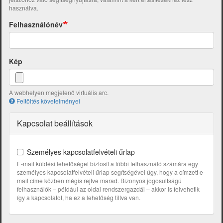
használva.
Felhasználónév
Kép
A webhelyen megjelenő virtuális arc.
Feltöltés követelményei
Kapcsolat beállítások
Személyes kapcsolatfelvételi űrlap
E-mail küldési lehetőséget biztosít a többi felhasználó számára egy
személyes kapcsolatfelvételi űrlap segítségével úgy, hogy a címzett e-
mail címe közben mégis rejtve marad. Bizonyos jogosultságú
felhasználók – például az oldal rendszergazdái – akkor is felvehetik
így a kapcsolatot, ha ez a lehetőség tiltva van.