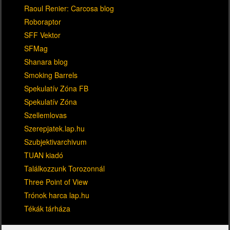
Raoul Renier: Carcosa blog
Roboraptor
SFF Vektor
SFMag
Shanara blog
Smoking Barrels
Spekulatív Zóna FB
Spekulatív Zóna
Szellemlovas
Szerepjatek.lap.hu
Szubjektivarchivum
TUAN kiadó
Találkozzunk Torozonnál
Three Point of View
Trónok harca lap.hu
Tékák tárháza