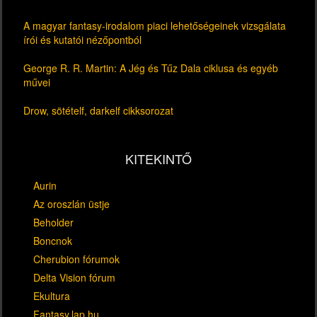
A magyar fantasy-irodalom piaci lehetőségeinek vizsgálata
írói és kutatói nézőpontból
George R. R. Martin: A Jég és Tűz Dala ciklusa és egyéb
művei
Drow, sötételf, darkelf cikksorozat
KITEKINTŐ
Aurin
Az oroszlán üstje
Beholder
Boncnok
Cherubion fórumok
Delta Vision fórum
Ekultura
Fantasy.lap.hu