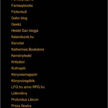
Fantasybooks
Fictionkult
Gabo blog
Geekz
Heidel Dan blogja
Kalandozok.hu
Karcolat
Katherines Bookstore
Keményfedél
Kritizátor
Kultnapló
Könyvesmagazin
Könyvvizsgálók
LFG.hu anno RPG.hu
Lidércfény
Profundus Librum
Próza Nostra