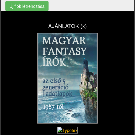
Új fiók létrehozása
AJÁNLATOK (x)