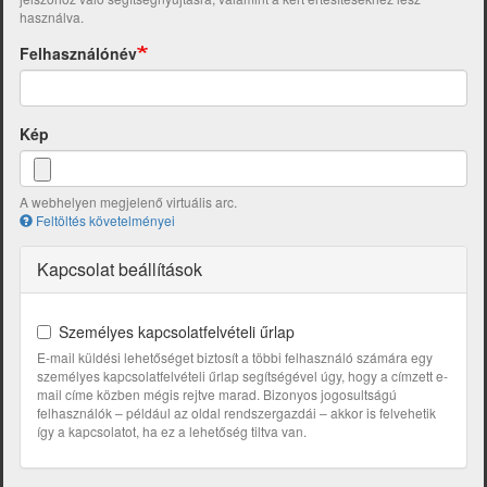
használva.
Felhasználónév
Kép
A webhelyen megjelenő virtuális arc.
Feltöltés követelményei
Kapcsolat beállítások
Személyes kapcsolatfelvételi űrlap
E-mail küldési lehetőséget biztosít a többi felhasználó számára egy
személyes kapcsolatfelvételi űrlap segítségével úgy, hogy a címzett e-
mail címe közben mégis rejtve marad. Bizonyos jogosultságú
felhasználók – például az oldal rendszergazdái – akkor is felvehetik
így a kapcsolatot, ha ez a lehetőség tiltva van.