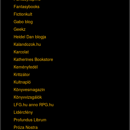
Fantasybooks
Fictionkult
Gabo blog
Geekz
Heidel Dan blogja
Kalandozok.hu
Karcolat
Katherines Bookstore
Keményfedél
Kritizátor
Kultnapló
Könyvesmagazin
Könyvvizsgálók
LFG.hu anno RPG.hu
Lidércfény
Profundus Librum
Próza Nostra