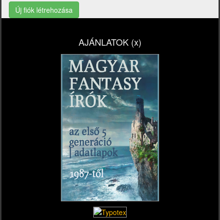
Új fiók létrehozása
AJÁNLATOK (x)