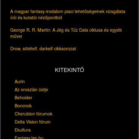
A magyar fantasy-irodalom piaci lehetőségeinek vizsgálata
írói és kutatói nézőpontból
George R. R. Martin: A Jég és Tűz Dala ciklusa és egyéb
művei
Drow, sötételf, darkelf cikksorozat
KITEKINTŐ
Aurin
Az oroszlán üstje
Beholder
Boncnok
Cherubion fórumok
Delta Vision fórum
Ekultura
Fantasy.lap.hu