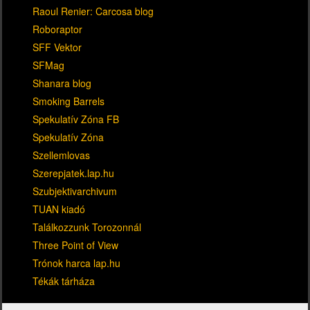
Raoul Renier: Carcosa blog
Roboraptor
SFF Vektor
SFMag
Shanara blog
Smoking Barrels
Spekulatív Zóna FB
Spekulatív Zóna
Szellemlovas
Szerepjatek.lap.hu
Szubjektivarchivum
TUAN kiadó
Találkozzunk Torozonnál
Three Point of View
Trónok harca lap.hu
Tékák tárháza