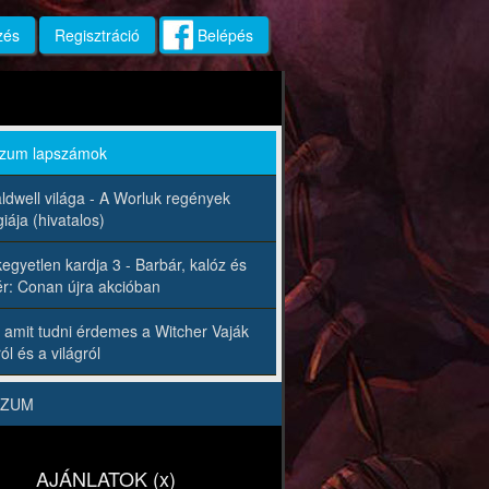
zés
Regisztráció
Belépés
rzum lapszámok
ldwell világa - A Worluk regények
iája (hivatalos)
egyetlen kardja 3 - Barbár, kalóz és
r: Conan újra akcióban
 amit tudni érdemes a Witcher Vaják
ól és a világról
RZUM
AJÁNLATOK (x)