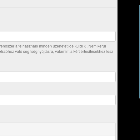
ndszer a felhasználó minden üzenetét ide küldi ki. Nem kerül
jelszóhoz való segítségnyújtásra, valamint a kért értesítésekhez lesz