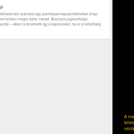
ap
bi felhasználó számára egy személyes kapcsolatfelvételi űrlap
címe közben mégis rejtve marad. Bizonyos jogosultságú
zdái – akkor is felvehetik így a kapcsolatot, ha ez a lehetőség
A mag
lehet
néző