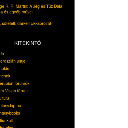
e R. R. Martin: A Jég és Tűz Dala
usa és egyéb művei
 sötételf, darkelf cikksorozat
KITEKINTŐ
rin
oroszlán üstje
holder
ncnok
erubion fórumok
ta Vision fórum
ultura
ntasy.lap.hu
ntasybooks
tionkult
bo blog