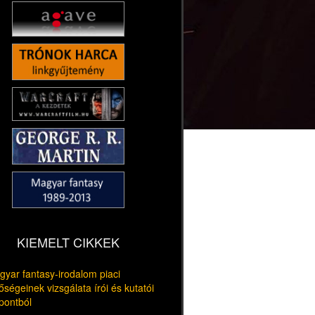
KIEMELT CIKKEK
yar fantasy-irodalom piaci
őségeinek vizsgálata írói és kutatói
pontból