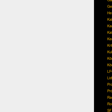
Ge
He
Ka
Ka
Ka
Ke
Kri
Ku
Kö
Kö
LF
Li
Pr
Pr
Ra
Ro
SF