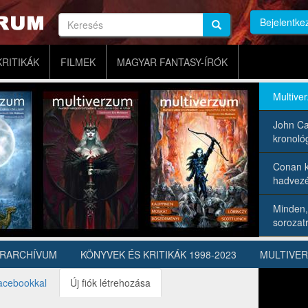
Keresés
Bejelentke
Keresés
Keresés
KRITIKÁK
FILMEK
MAGYAR FANTASY-ÍRÓK
Multive
John Ca
kronológ
Conan k
hadvezé
Minden,
sorozatr
ÍRARCHÍVUM
KÖNYVEK ÉS KRITIKÁK 1998-2023
MULTIVE
acebookkal
Új fiók létrehozása
(aktív
fül)