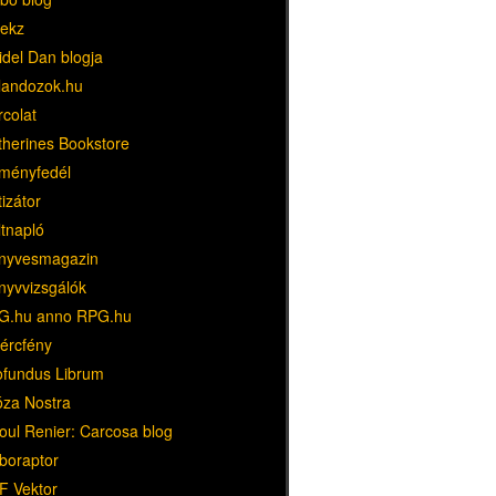
ekz
idel Dan blogja
landozok.hu
rcolat
therines Bookstore
ményfedél
tizátor
ltnapló
nyvesmagazin
nyvvizsgálók
G.hu anno RPG.hu
dércfény
ofundus Librum
óza Nostra
oul Renier: Carcosa blog
boraptor
F Vektor