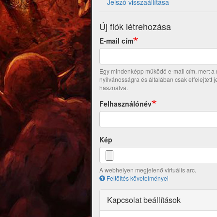
Jelszó visszaállítása
Új fiók létrehozása
E-mail cím
Egy mindenképp működő e-mail cím, mert a re
nyilvánosságra és általában csak elfelejtett 
használva.
Felhasználónév
Kép
A webhelyen megjelenő virtuális arc.
Feltöltés követelményei
Kapcsolat beállítások