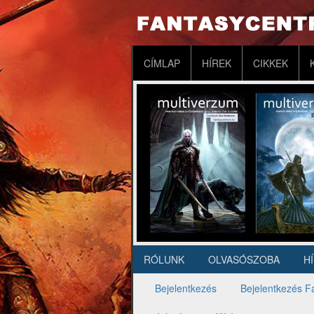
Ugrás
a
tartalomra
Fő
CÍMLAP
HÍREK
CIKKEK
navigáció
RÓLUNK
OLVASÓSZOBA
H
Másodlagos
navigáció
Bejelentkezés
Bejelentkezés F
Elsődleges
fülek