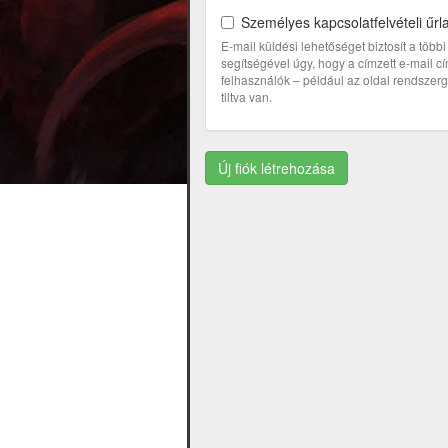
Személyes kapcsolatfelvételi űrl
E-mail küldési lehetőséget biztosít a töb
segítségével úgy, hogy a címzett e-mail 
felhasználók – például az oldal rendszerga
tiltva van.
Új fiók létrehozása