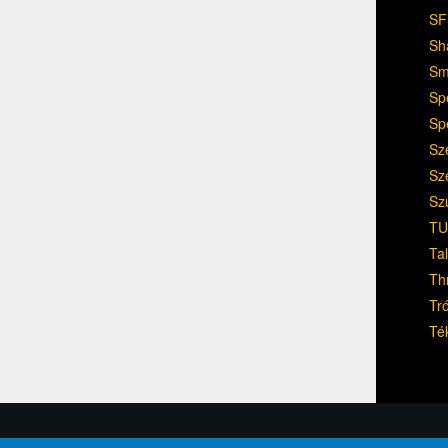
SF
Sh
Sm
Sp
Sp
Sz
Sz
Sz
TU
Ta
Th
Tr
Té