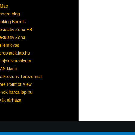
Mag
anara blog
oking Barrels
ekulatív Zóna FB
ekulatív Zóna
ellemlovas
erepjatek.lap.hu
ubjektivarchivum
AN kiadó
lálkozzunk Torozonnál
ree Point of View
ónok harca lap.hu
kák tárháza