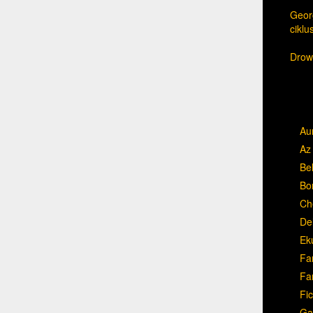
Georg
cikl
Drow,
Au
Az 
Be
Bo
Ch
Del
Ek
Fa
Fa
Fic
Ga