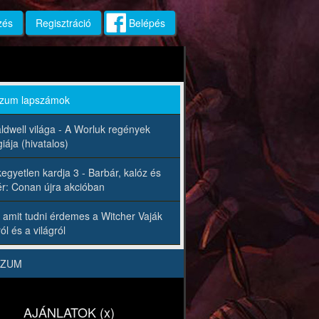
zés
Regisztráció
Belépés
rzum lapszámok
ldwell világa - A Worluk regények
iája (hivatalos)
egyetlen kardja 3 - Barbár, kalóz és
r: Conan újra akcióban
 amit tudni érdemes a Witcher Vaják
ól és a világról
RZUM
AJÁNLATOK (x)