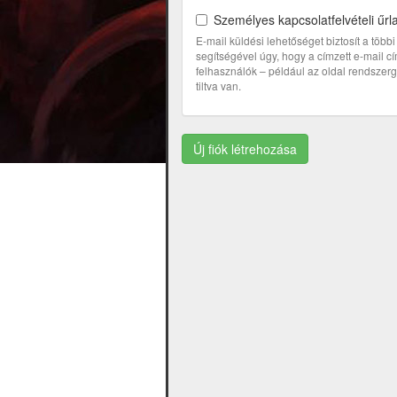
Személyes kapcsolatfelvételi űrl
E-mail küldési lehetőséget biztosít a töb
segítségével úgy, hogy a címzett e-mail 
felhasználók – például az oldal rendszerga
tiltva van.
Új fiók létrehozása