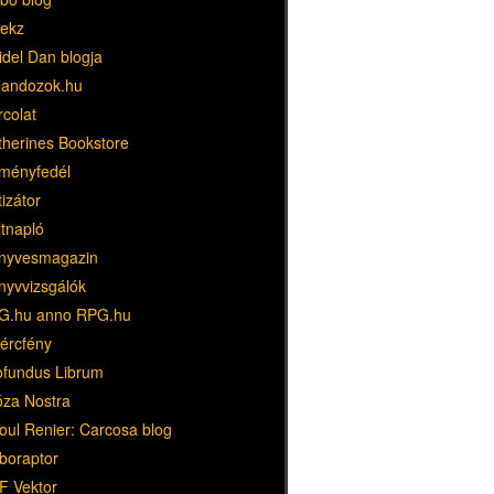
ekz
idel Dan blogja
landozok.hu
rcolat
therines Bookstore
ményfedél
tizátor
ltnapló
nyvesmagazin
nyvvizsgálók
G.hu anno RPG.hu
dércfény
ofundus Librum
óza Nostra
oul Renier: Carcosa blog
boraptor
F Vektor