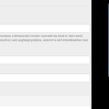
ndszer a felhasználó minden üzenetét ide küldi ki. Nem kerül
jelszóhoz való segítségnyújtásra, valamint a kért értesítésekhez lesz