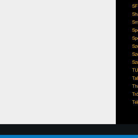
SF
Sh
Sm
Sp
Sp
Sz
Sz
Sz
TU
Ta
Th
Tr
Té