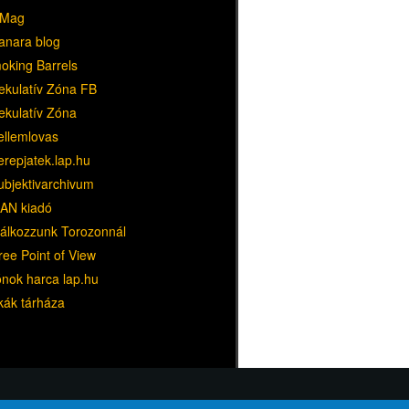
Mag
anara blog
oking Barrels
ekulatív Zóna FB
ekulatív Zóna
ellemlovas
erepjatek.lap.hu
ubjektivarchivum
AN kiadó
lálkozzunk Torozonnál
ree Point of View
ónok harca lap.hu
kák tárháza