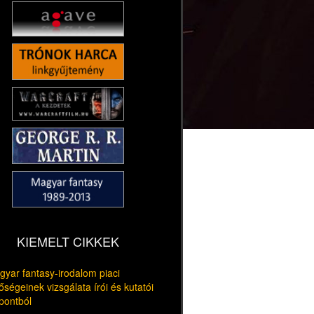
KIEMELT CIKKEK
yar fantasy-irodalom piaci
őségeinek vizsgálata írói és kutatói
pontból