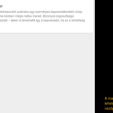
ap
bi felhasználó számára egy személyes kapcsolatfelvételi űrlap
címe közben mégis rejtve marad. Bizonyos jogosultságú
zdái – akkor is felvehetik így a kapcsolatot, ha ez a lehetőség
A mag
lehet
néző