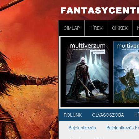
Ugrás
a
tartalomra
Fő
CÍMLAP
HÍREK
CIKKEK
navigáció
RÓLUNK
OLVASÓSZOBA
H
Másodlagos
navigáció
Bejelentkezés
Bejelentkezés F
Elsődleges
fülek