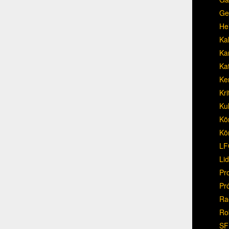
Ge
He
Ka
Ka
Ka
Ke
Kri
Ku
Kö
Kö
LF
Li
Pr
Pr
Ra
Ro
SF