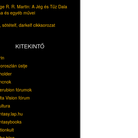
e R. R. Martin: A Jég és Tűz Dala
usa és egyéb művei
 sötételf, darkelf cikksorozat
KITEKINTŐ
rin
oroszlán üstje
holder
ncnok
erubion fórumok
ta Vision fórum
ultura
ntasy.lap.hu
ntasybooks
tionkult
bo blog