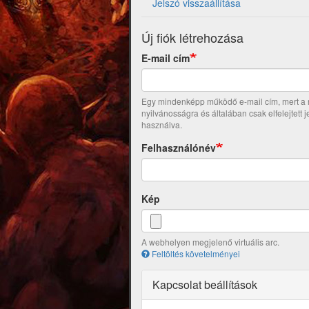
Jelszó visszaállítása
Új fiók létrehozása
E-mail cím
Egy mindenképp működő e-mail cím, mert a re
nyilvánosságra és általában csak elfelejtett 
használva.
Felhasználónév
Kép
A webhelyen megjelenő virtuális arc.
Feltöltés követelményei
Kapcsolat beállítások