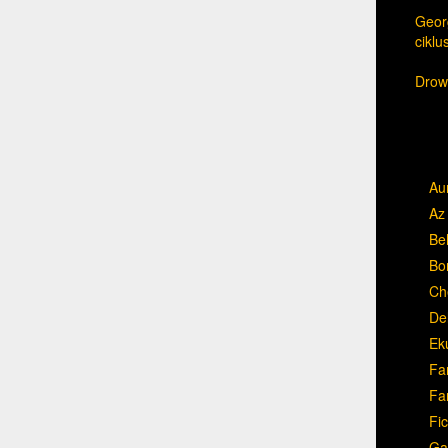
Georg
cikl
Drow,
Au
Az 
Be
Bo
Ch
Del
Ek
Fa
Fa
Fic
Ga