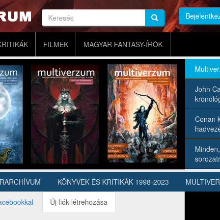
Keresés
Bejelentke
Keresés
Keresés
KRITIKÁK
FILMEK
MAGYAR FANTASY-ÍRÓK
Multive
John Ca
kronológ
Conan k
hadvezé
Minden,
sorozatr
ÍRARCHÍVUM
KÖNYVEK ÉS KRITIKÁK 1998-2023
MULTIVE
acebookkal
Új fiók létrehozása
(aktív
fül)