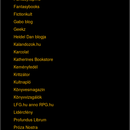
Fantasybooks
Fictionkult
Gabo blog
Geekz
Heidel Dan blogja
Kalandozok.hu
Karcolat
Katherines Bookstore
Keményfedél
Kritizátor
Kultnapló
Könyvesmagazin
Könyvvizsgálók
LFG.hu anno RPG.hu
Lidércfény
Profundus Librum
Próza Nostra