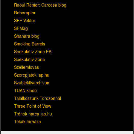
Raoul Renier: Carcosa blog
Roboraptor
SFF Vektor
SFMag
Shanara blog
Smoking Barrels
Spekulatív Zóna FB
Spekulatív Zóna
Szellemlovas
Szerepjatek.lap.hu
Szubjektivarchivum
TUAN kiadó
Találkozzunk Torozonnál
Three Point of View
Trónok harca lap.hu
Tékák tárháza