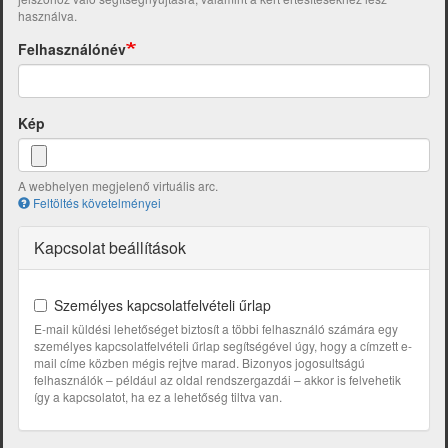
használva.
Felhasználónév
Kép
A webhelyen megjelenő virtuális arc.
Feltöltés követelményei
Kapcsolat beállítások
Személyes kapcsolatfelvételi űrlap
E-mail küldési lehetőséget biztosít a többi felhasználó számára egy
személyes kapcsolatfelvételi űrlap segítségével úgy, hogy a címzett e-
mail címe közben mégis rejtve marad. Bizonyos jogosultságú
felhasználók – például az oldal rendszergazdái – akkor is felvehetik
így a kapcsolatot, ha ez a lehetőség tiltva van.