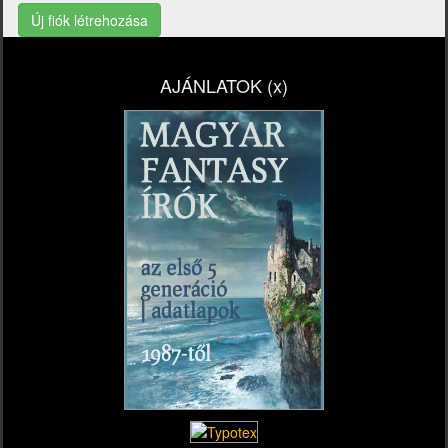
Új fiók létrehozása
AJÁNLATOK (x)