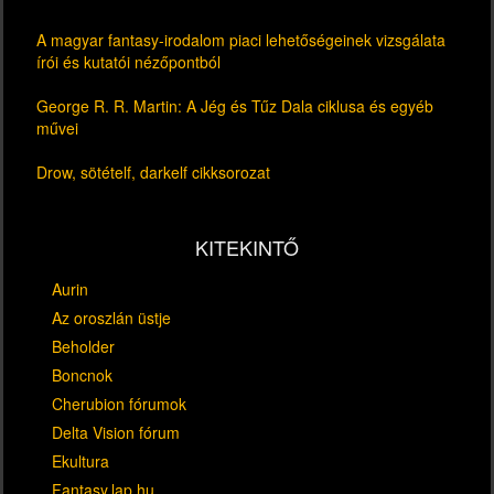
A magyar fantasy-irodalom piaci lehetőségeinek vizsgálata
írói és kutatói nézőpontból
George R. R. Martin: A Jég és Tűz Dala ciklusa és egyéb
művei
Drow, sötételf, darkelf cikksorozat
KITEKINTŐ
Aurin
Az oroszlán üstje
Beholder
Boncnok
Cherubion fórumok
Delta Vision fórum
Ekultura
Fantasy.lap.hu