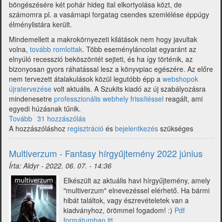
böngészésére két pohár hideg ital elkortyolása közt, de
számomra pl. a vasárnapi forgatag csendes szemlélése éppúgy
élménylistára került.
Mindemellett a makrokörnyezeti kilátások nem hogy javultak
volna,
tovább romlottak
. Több eseményláncolat egyaránt az
elnyúló recesszió beköszöntét sejteti, és ha így történik, az
bizonyosan gyors ráhatással lesz a könyvpiac egészére. Az előre
nem tervezett átalakulások közül legutóbb épp a
webshopok
újratervezése
volt aktuális. A Szukits kiadó az új szabályozásra
mindenesetre
professzionális webhely frissítéssel
reagált, ami
egyedi húzásnak tűnik.
Tovább
(Multiverzum
31 hozzászólás
A hozzászóláshoz
-
regisztráció
és
bejelentkezés
szükséges
Fantasy
hírgyűjtemény
Multiverzum - Fantasy hírgyűjtemény 2022 június
2022
Írta:
Aldyr
-
2022. 06. 07. - 14:36
július)
Elkészült az aktuális havi hírgyűjtemény, amely
"multiverzum" elnevezéssel elérhető. Ha bármi
hibát találtok, vagy észrevételetek van a
kiadványhoz, örömmel fogadom! :)
Pdf
formátumban itt