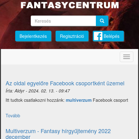
Ugrás
a
tartalomra
Keresés
Keresés
Keresés
Bejelentkezés
Regisztráció
Belépés
Navig
átkap
Az oldal egyelőre Facebook csoportként üzemel
Írta:
Aldyr
-
2024. 02. 13. - 09:47
Itt tudtok csatlakozni hozzánk:
multiverzum
Facebook csoport
Tovább
(Az
oldal
egyelőre
Multiverzum - Fantasy hírgyűjtemény 2022
Facebook
december