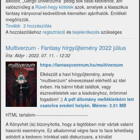
alkotott, „Gergő univerzuma” pedig sok fiatal kedvence, ám
valószínűleg a
Rúvel-hegy kötetek
azok, amelyek a klasszikus
fantasy irányvonal kedvelőinek kiemelten ajánlhatók. Emlékét
megőrizzük.
Tovább
(Multiverzum
2 hozzászólás
A hozzászóláshoz
-
regisztráció
és
bejelentkezés
szükséges
Fantasy
hírgyűjtemény
Multiverzum - Fantasy hírgyűjtemény 2022 július
2022
Írta:
Aldyr
-
2022. 07. 11. - 12:32
augusztus)
h
ttps://fantasycentrum.hu/multiverzum
Elkészült a havi hírgyűjtemény, amely
"multiverzum" elnevezéssel elérhető az idei
évben. Ha bármi hibát találtok, vagy
észrevételetek van a kiadványhoz, örömmel
fogadom! :)
A pdf állomány mellékletként lett
csatolva eredeti helyén. Mérete: 2.51 MB
HTML tartalom----------------------------------
A Könyvhét (is) bizonyította, hogy a legtöbben már vártak valami
hasonló eseményre. Ez alkalommal végre face to face lehetőség
adódott a kedvenc írónkkal való diskurzusra, a kínálat