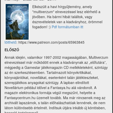
június)
Elkészült a havi hírgyűjtemény, amely
"multiverzum" elnevezéssel lesz elérhető a
jövőben. Ha bármi hibát találtok, vagy
észrevételetek van a kiadványhoz, örömmel
fogadom! :)
Pdf formátumban itt
tölthető
: https://www.patreon.com/posts/65963845
ELŐSZÓ
Annak idején, valamikor 1997-2002 magasságában, Multiverzum
elnevezéssel már működött ennek a kiadványnak az „előfutára”,
mégpedig a Gamestar játékmagazin CD mellékleteként, szintúgy
az én szerkesztésemben. Tartalmazott könyvkritikákat,
könyvajánlókat, novellákat, esetenként talán játékteszteket,
szerepjátékos anyagokat szintúgy. A lapban elindított
Novellárium például idővel a Fantasya.hu alá vándorolt. A
magazin elektronikus formája végül megszűnt, helyette a
Fantasycentrum.hu üzemelt tovább. Ma már nincsenek meg az
archivált lapszámok, s talán előhalászhatóak lennének, de nem
látom különösebb értelmét. Indítsuk útjára inkább új köntösben,
hasonló tartalommal!