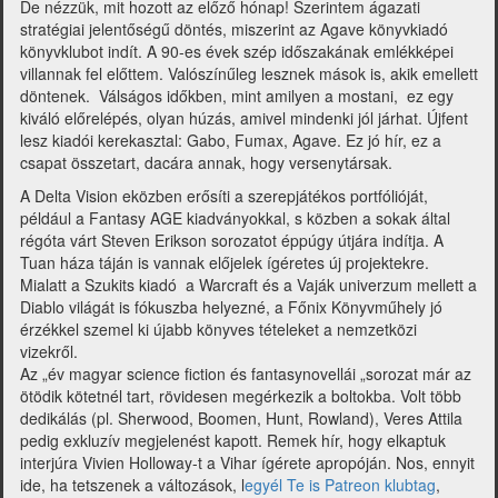
De nézzük, mit hozott az előző hónap! Szerintem ágazati
stratégiai jelentőségű döntés, miszerint az Agave könyvkiadó
könyvklubot indít. A 90-es évek szép időszakának emlékképei
villannak fel előttem. Valószínűleg lesznek mások is, akik emellett
döntenek. Válságos időkben, mint amilyen a mostani, ez egy
kiváló előrelépés, olyan húzás, amivel mindenki jól járhat. Újfent
lesz kiadói kerekasztal: Gabo, Fumax, Agave. Ez jó hír, ez a
csapat összetart, dacára annak, hogy versenytársak.
A Delta Vision eközben erősíti a szerepjátékos portfólióját,
például a Fantasy AGE kiadványokkal, s közben a sokak által
régóta várt Steven Erikson sorozatot éppúgy útjára indítja. A
Tuan háza táján is vannak előjelek ígéretes új projektekre.
Mialatt a Szukits kiadó a Warcraft és a Vaják univerzum mellett a
Diablo világát is fókuszba helyezné, a Főnix Könyvműhely jó
érzékkel szemel ki újabb könyves tételeket a nemzetközi
vizekről.
Az „év magyar science fiction és fantasynovellái „sorozat már az
ötödik kötetnél tart, rövidesen megérkezik a boltokba. Volt több
dedikálás (pl. Sherwood, Boomen, Hunt, Rowland), Veres Attila
pedig exkluzív megjelenést kapott. Remek hír, hogy elkaptuk
interjúra Vivien Holloway-t a Vihar ígérete apropóján. Nos, ennyit
ide, ha tetszenek a változások, l
egyél Te is Patreon klubtag
,