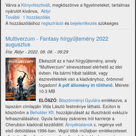
Várva a
Könyvfesztivált
, megköszönve a figyelmeteket, tartalmas
nyárutót kívánva,
Aldyr
Tovább
(Multiverzum
1 hozzászólás
A hozzászóláshoz
-
regisztráció
és
bejelentkezés
szükséges
Fantasy
hírgyűjtemény
Multiverzum - Fantasy hírgyűjtemény 2022
2022
augusztus
szeptember)
Írta:
Aldyr
-
2022. 08. 08. - 09:29
Elkészült az e havi hírgyűjtemény, amely
"Multiverzum" elnevezéssel elérhető az idei
évben. Ha bármi hibát találtok, vagy
észrevételetek van a kiadványhoz, örömmel
fogadom!
A pdf állomány itt tölthető
. Mérete:
10.3 MB
ELŐSZÓ
:
B
öszörményi Gyulára
emlékezve, a
lapszám címlapján
Vida László
festménye látható. Ezúton is
köszönöm a
Beholder Kft.
hozzájárulását az illusztráció exkluzív
felhasználásához. Gyula fantasy zsáneres írói karrierje a
Cherubion kiadónál kezdődött:
Árnyéktalanok
c. regénye volt
első debütálása 1996-ban. Végül több műfajban emlékezeteset