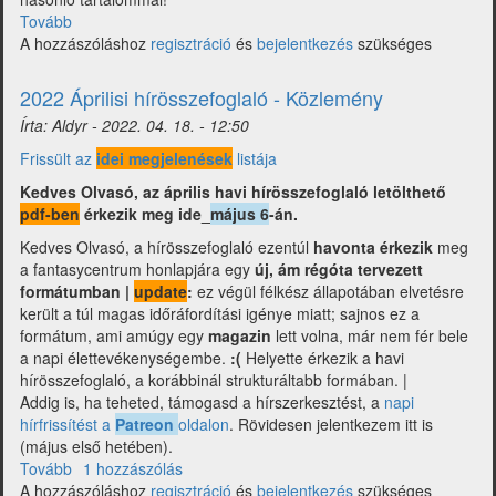
Tovább
(Multiverzum
A hozzászóláshoz
-
regisztráció
és
bejelentkezés
szükséges
Fantasy
hírgyűjtemény
2022 Áprilisi hírösszefoglaló - Közlemény
2022
Írta:
Aldyr
-
2022. 04. 18. - 12:50
május)
Frissült az
idei megjelenések
listája
Kedves Olvasó, az április havi hírösszefoglaló letölthető
pdf-ben
érkezik meg ide_
május 6
-án.
Kedves Olvasó, a hírösszefoglaló ezentúl
havonta érkezik
meg
a fantasycentrum honlapjára egy
új, ám régóta tervezett
formátumban |
update
:
ez végül félkész állapotában elvetésre
került a túl magas időráfordítási igénye miatt; sajnos ez a
formátum, ami amúgy egy
magazin
lett volna, már nem fér bele
a napi élettevékenységembe.
:(
Helyette érkezik a havi
hírösszefoglaló, a korábbinál strukturáltabb formában. |
Addig is, ha teheted, támogasd a hírszerkesztést, a
napi
hírfrissítést a
Patreon
oldalon
. Rövidesen jelentkezem itt is
(május első hetében).
Tovább
(2022
1 hozzászólás
A hozzászóláshoz
Áprilisi
regisztráció
és
bejelentkezés
szükséges