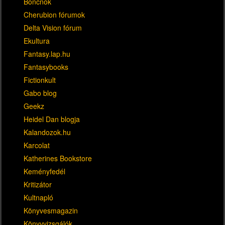
Boncnok
Cherubion fórumok
Delta Vision fórum
Ekultura
Fantasy.lap.hu
Fantasybooks
Fictionkult
Gabo blog
Geekz
Heidel Dan blogja
Kalandozok.hu
Karcolat
Katherines Bookstore
Keményfedél
Kritizátor
Kultnapló
Könyvesmagazin
Könyvvizsgálók