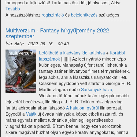
támogasd a fejlesztést! Tartalmas őszidőt, jó olvasást, Aldyr
Tovább
(Multiverzum
A hozzászóláshoz
-
regisztráció
és
bejelentkezés
szükséges
Fantasy
hírgyűjtemény
Multiverzum - Fantasy hírgyűjtemény 2022
2022
szeptember
október)
Írta:
Aldyr
-
2022. 09. 16. - 09:40
Letölthető a kiadvány ide kattintva
+
Korábbi
lapszámok
|||||||| Az idei nyárutó mindenképp
különleges. Manapság újfent tanúi lehetünk a
fantasy zsáner látványos filmes térnyerésének,
legalábbis, ami a klasszikus irányzatokat illeti.
Csaknem egyidőben vett startot a George R. R.
Martin világára épülő
Sárkányok háza
,
Westeros történelmének talán legizgalmasabb
fejezetét becélozva, illetőleg a J. R. R. Tolkien részletgazdag
fantáziabirodalmában játszódó
A hatalom gyűrűi
filmsorozat.
Egyedül a
Vaják
új évada hiányzik a képzeletbeli asztalról, és
máris egymás mellett tudnánk a jelenlegi legértékesebb
világmárkákat a piacról. Bízom benne, hogy ezen sorozatok
sikere magával húzhat olyan egyéb kreatív anyagokat is, mint a