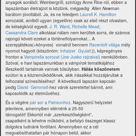
anyagok sorából. Weinbergről, szintúgy Anne Rice-ról, ebben a
lapszámban életrajzot is közlünk, mégpedig
Allen Newman
barátom jóvoltából. Ja, és ne feledjem
Laurell K. Hamilton
sorozatát, amiből ugyan (egyelőre) csak az első részt olvastam,
de kétségkívül egyedi.
J. R. Ward
,
Richelle Mead
,
Cassandra Clare
alkotásai nálam nem kerültek sorra,
de számos
rajongó követi ezeket a történetfolyamokat... A
szerepjátékos(+könyves) vonalról bennem
Ravenloft világa
mély
nyomot hagyott (köszönöm:
Inhaizer Gyula
!:)), képregényes
fronton a
Vampirella sorozat (Joe Jusko rajzaival)
nemkülönben.
Szóval, e havi lapszámunkban a
vámpírok
tematikájához
illeszkedő tartalmak vannak túlsúlyban.
Hálás köszönetem
ezúton is a közreműködőknek, akik írásaikkal hozzájárultak a
felhozatal színesítéséhez! A következő lapszám kapcsán
pedig
David Gemmell
-hez várok szeretettel bármit, ami
kapcsolódik az életművéhez.
És a végére
pár sor a Patreonhoz
. Nagyszerű helyzetet
jelentene, amennyiben elérnénk a 25-50
támogatót! Ekkortól már „szerkesztőségként”,
csapatként is lehetne működni, a befolyó összeget klassz
dolgokra tudnánk fordítani. Amennyiben ez a cél
megvalósíthatatlan pár hónapon belül, akkor