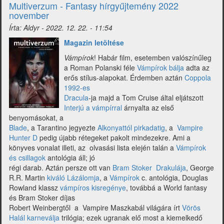
hírgyűjtemény
Multiverzum - Fantasy hírgyűjtemény 2022
2022
november
december)
Írta:
Aldyr
-
2022. 12. 22. - 11:54
Magazin letöltése
Vámpírok
! Habár film, esetemben valószínűleg
a Roman Polanski féle
Vámpírok bálja
adta az
erős stílus-alapokat. Érdemben aztán
Coppola
1992-es
Dracula
-ja majd a Tom Cruise által eljátszott
Interjú a vámpírral
árnyalta az első
benyomásokat, a
Blade
, a Tarantino jegyezte
Alkonyattól pirkadatig
, a
Vampire
Hunter D
pedig újabb rétegeket pakolt mindezekre. Ami a
könyves vonalat illeti, az olvasási lista elején talán a
Vámpírok
és csillagok
antológia áll; jó
régi darab. Aztán persze ott van
Bram Stoker Drakulája
, George
R.R. Martin
kiváló Lázálomja
, a
Vámpírok
c. antológia, Douglas
Rowland klassz
vámpíros kisregénye
, továbbá a World fantasy
és Bram Stoker díjas
Robert Weinbergtől a Vampire Maszkabál világára írt
Vörös
Halál karneválja
trilógia; ezek ugranak elő most a kiemelkedő