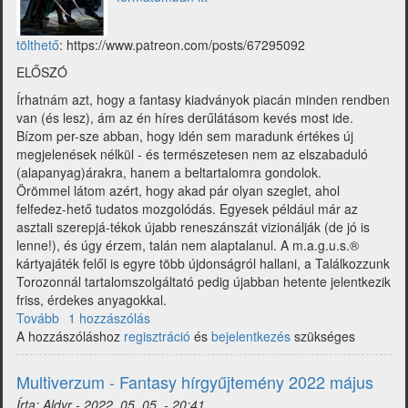
tölthető
: https://www.patreon.com/posts/67295092
ELŐSZÓ
Írhatnám azt, hogy a fantasy kiadványok piacán minden rendben
van (és lesz), ám az én híres derűlátásom kevés most ide.
Bízom per-sze abban, hogy idén sem maradunk értékes új
megjelenések nélkül - és természetesen nem az elszabaduló
(alapanyag)árakra, hanem a beltartalomra gondolok.
Örömmel látom azért, hogy akad pár olyan szeglet, ahol
felfedez-hető tudatos mozgolódás. Egyesek például már az
asztali szerepjá-tékok újabb reneszánszát vizionálják (de jó is
lenne!), és úgy érzem, talán nem alaptalanul. A m.a.g.u.s.®
kártyajáték felől is egyre több újdonságról hallani, a Találkozzunk
Torozonnál tartalomszolgáltató pedig újabban hetente jelentkezik
friss, érdekes anyagokkal.
Tovább
(Multiverzum
1 hozzászólás
A hozzászóláshoz
-
regisztráció
és
bejelentkezés
szükséges
Fantasy
hírgyűjtemény
Multiverzum - Fantasy hírgyűjtemény 2022 május
2022
Írta:
Aldyr
-
2022. 05. 05. - 20:41