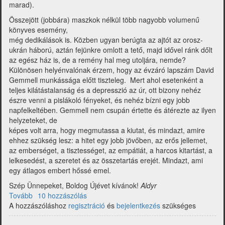
marad).
Összejött (jobbára) maszkok nélkül több nagyobb volumenű
könyves esemény,
még dedikálások is. Közben ugyan berúgta az ajtót az orosz-
ukrán háború, aztán fejünkre omlott a tető, majd idővel ránk dőlt
az egész ház is, de a remény hal meg utoljára, nemde?
Különösen helyénvalónak érzem, hogy az évzáró lapszám David
Gemmell munkássága előtt tiszteleg. Mert ahol esetenként a
teljes kilátástalanság és a depresszió az úr, ott bizony nehéz
észre venni a pislákoló fényeket, és nehéz bízni egy jobb
napfelkeltében. Gemmell nem csupán értette és átérezte az ilyen
helyzeteket, de
képes volt arra, hogy megmutassa a kiutat, és mindazt, amire
ehhez szükség lesz: a hitet egy jobb jövőben, az erős jellemet,
az emberséget, a tisztességet, az empátiát, a harcos kitartást, a
lelkesedést, a szeretet és az összetartás erejét. Mindazt, ami
egy átlagos embert hőssé emel.
Szép Ünnepeket, Boldog Újévet kívánok!
Aldyr
Tovább
(Multiverzum
10 hozzászólás
A hozzászóláshoz
-
regisztráció
és
bejelentkezés
szükséges
Fantasy