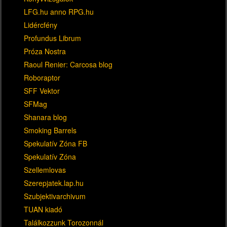
LFG.hu anno RPG.hu
Lidércfény
Profundus Librum
Próza Nostra
Raoul Renier: Carcosa blog
Roboraptor
SFF Vektor
SFMag
Shanara blog
Smoking Barrels
Spekulatív Zóna FB
Spekulatív Zóna
Szellemlovas
Szerepjatek.lap.hu
Szubjektivarchivum
TUAN kiadó
Találkozzunk Torozonnál