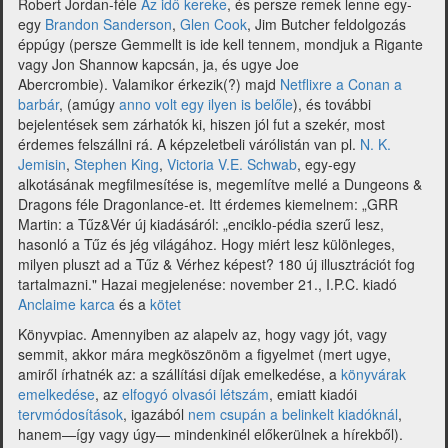
Robert Jordan-féle
Az idő kereke
, és persze remek lenne egy-
egy
Brandon Sanderson
,
Glen
Cook
, Jim Butcher feldolgozás
éppúgy (persze Gemmellt is ide kell tennem, mondjuk a Rigante
vagy Jon Shannow kapcsán, ja, és ugye Joe
Abercrombie). Valamikor érkezik(?) majd
Netflixre a Conan a
barbár
, (amúgy
anno volt egy ilyen is belőle
), és további
bejelentések sem zárhatók ki, hiszen jól fut a szekér, most
érdemes felszállni rá.
A képzeletbeli várólistán van pl.
N. K.
Jemisin
,
Stephen King
,
Victoria V.E. Schwab
,
egy-egy
alkotásának megfilmesítése is, megemlítve mellé a Dungeons &
Dragons féle Dragonlance-et. Itt érdemes kiemelnem: „GRR
Martin: a Tűz&Vér új kiadásáról: „enciklo-pédia szerű lesz,
hasonló a Tűz és jég világához. Hogy miért lesz különleges,
milyen pluszt ad a Tűz & Vérhez képest? 180 új illusztrációt fog
tartalmazni." Hazai megjelenése: november 21., I.P.C. kiadó
Anclaime karca
és a
kötet
Könyvpiac. Amennyiben az alapelv az, hogy vagy jót, vagy
semmit, akkor mára megköszönöm a figyelmet (mert ugye,
amiről írhatnék az: a szállítási díjak emelkedése, a
könyvárak
emelkedése
, az
elfogyó olvasói létszám
, emiatt kiadói
tervmódosítások
, igazából
nem csupán a belinkelt kiadóknál
,
hanem—így vagy úgy— mindenkinél előkerülnek a hírekből).