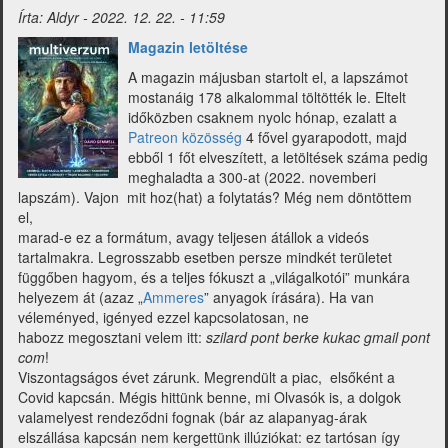
csoportként
Írta:
Aldyr
-
2022. 12. 22. - 11:59
üzemel)
Magazin letöltése
A magazin májusban startolt el, a lapszámot
mostanáig 178 alkalommal töltötték le. Eltelt
időközben csaknem nyolc hónap, ezalatt a
Patreon közösség
4 fővel gyarapodott, majd
ebből 1 főt elveszített, a letöltések száma pedig
meghaladta a 300-at (2022. novemberi
lapszám). Vajon mit hoz(hat) a folytatás? Még nem döntöttem
el,
marad-e ez a formátum, avagy teljesen átállok a videós
tartalmakra. Legrosszabb esetben persze mindkét területet
függőben hagyom, és a teljes fókuszt a „világalkotói” munkára
helyezem át (azaz „
Ammeres
” anyagok írására). Ha van
véleményed, igényed ezzel kapcsolatosan, ne
habozz megosztani velem itt:
szilard pont berke kukac gmail pont
com
!
Viszontagságos évet zárunk. Megrendült a piac, elsőként a
Covid kapcsán. Mégis hittünk benne, mi Olvasók is, a dolgok
valamelyest rendeződni fognak (bár az alapanyag-árak
elszállása kapcsán nem kergettünk illúziókat: ez tartósan így