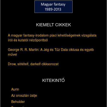
KIEMELT CIKKEK
A magyar fantasy-irodalom piaci lehetőségeinek vizsgálata
írói és kutatói nézőpontból
George R. R. Martin: A Jég és Tűz Dala ciklusa és egyéb
művei
Drow, sötételf, darkelf cikksorozat
KITEKINTŐ
Aurin
Az oroszlán üstje
Beholder