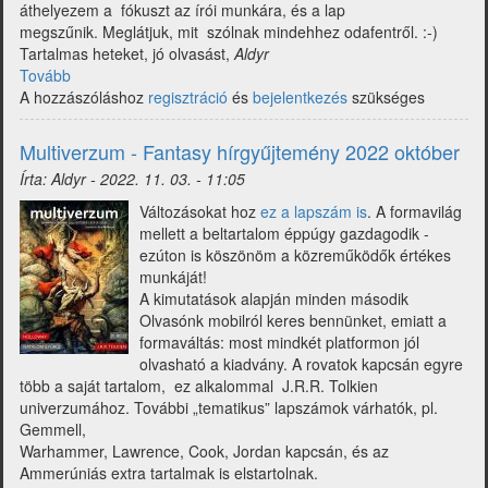
áthelyezem a fókuszt az írói munkára, és a lap
megszűnik. Meglátjuk, mit szólnak mindehhez odafentről. :-)
Tartalmas heteket, jó olvasást,
Aldyr
Tovább
(Multiverzum
A hozzászóláshoz
-
regisztráció
és
bejelentkezés
szükséges
Fantasy
hírgyűjtemény
Multiverzum - Fantasy hírgyűjtemény 2022 október
2022
Írta:
Aldyr
-
2022. 11. 03. - 11:05
november)
Változásokat hoz
ez a lapszám is
. A formavilág
mellett a beltartalom éppúgy gazdagodik -
ezúton is köszönöm a közreműködők értékes
munkáját!
A kimutatások alapján minden második
Olvasónk mobilról keres bennünket, emiatt a
formaváltás: most mindkét platformon jól
olvasható a kiadvány. A rovatok kapcsán egyre
több a saját tartalom, ez alkalommal J.R.R. Tolkien
univerzumához. További „tematikus” lapszámok várhatók, pl.
Gemmell,
Warhammer, Lawrence, Cook, Jordan kapcsán, és az
Ammerúniás extra tartalmak is elstartolnak.