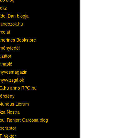
ekz
idel Dan blogja
landozok.hu
rcolat
therines Bookstore
ményfedél
tizátor
ltnapló
nyvesmagazin
nyvvizsgálók
G.hu anno RPG.hu
dércfény
ofundus Librum
óza Nostra
oul Renier: Carcosa blog
boraptor
F Vektor