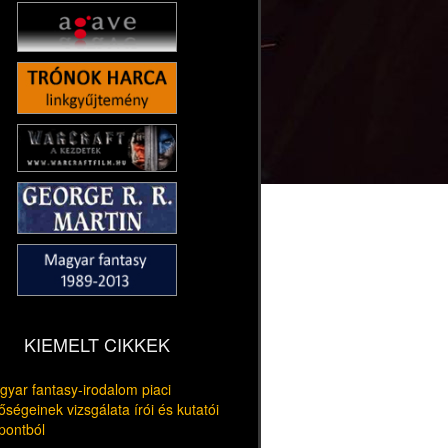
KIEMELT CIKKEK
yar fantasy-irodalom piaci
őségeinek vizsgálata írói és kutatói
pontból