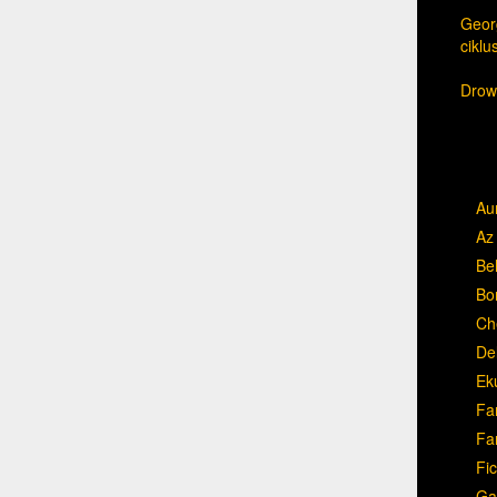
Georg
cikl
Drow,
Au
Az 
Be
Bo
Ch
Del
Ek
Fa
Fa
Fic
Ga