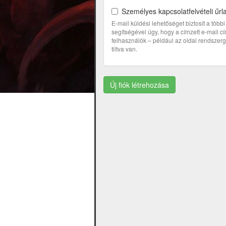
Személyes kapcsolatfelvételi űrl
E-mail küldési lehetőséget biztosít a töb
segítségével úgy, hogy a címzett e-mail 
felhasználók – például az oldal rendszerga
tiltva van.
Új fiók létrehozása