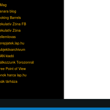
Mag
anara blog
oking Barrels
ekulatív Zóna FB
ekulatív Zóna
ellemlovas
erepjatek.lap.hu
ubjektivarchivum
AN kiadó
lálkozzunk Torozonnál
ree Point of View
ónok harca lap.hu
kák tárháza