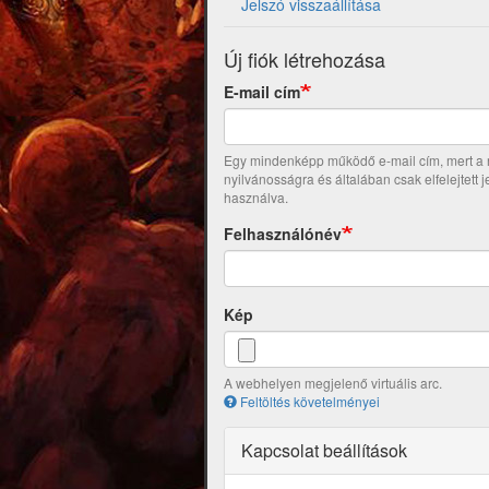
Jelszó visszaállítása
Új fiók létrehozása
E-mail cím
Egy mindenképp működő e-mail cím, mert a re
nyilvánosságra és általában csak elfelejtett 
használva.
Felhasználónév
Kép
A webhelyen megjelenő virtuális arc.
Feltöltés követelményei
Kapcsolat beállítások