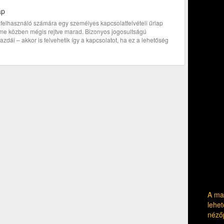
ap
bi felhasználó számára egy személyes kapcsolatfelvételi űrlap
címe közben mégis rejtve marad. Bizonyos jogosultságú
zdái – akkor is felvehetik így a kapcsolatot, ha ez a lehetőség
A mag
lehet
néző