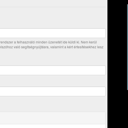
ndszer a felhasználó minden üzenetét ide küldi ki. Nem kerül
jelszóhoz való segítségnyújtásra, valamint a kért értesítésekhez lesz