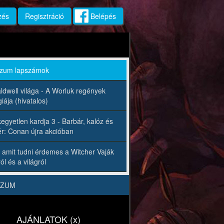
zés
Regisztráció
Belépés
rzum lapszámok
ldwell világa - A Worluk regények
iája (hivatalos)
egyetlen kardja 3 - Barbár, kalóz és
r: Conan újra akcióban
 amit tudni érdemes a Witcher Vaják
ól és a világról
RZUM
AJÁNLATOK (x)