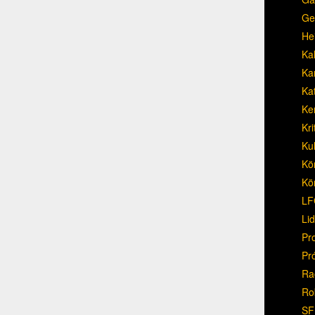
Ge
He
Ka
Ka
Ka
Ke
Kri
Ku
Kö
Kö
LF
Li
Pr
Pr
Ra
Ro
SF