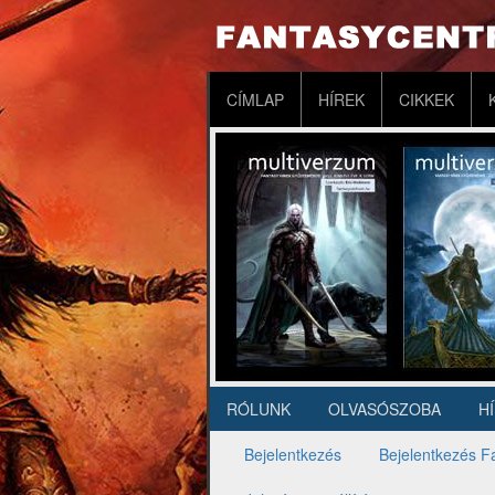
Ugrás
a
tartalomra
Fő
CÍMLAP
HÍREK
CIKKEK
navigáció
RÓLUNK
OLVASÓSZOBA
H
Másodlagos
navigáció
Bejelentkezés
Bejelentkezés F
Elsődleges
fülek