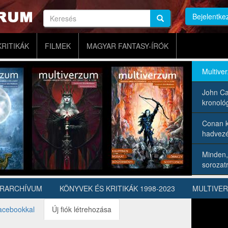
Keresés
Bejelentke
Keresés
Keresés
KRITIKÁK
FILMEK
MAGYAR FANTASY-ÍRÓK
Multive
John Ca
kronológ
Conan k
hadvezé
Minden,
sorozatr
ÍRARCHÍVUM
KÖNYVEK ÉS KRITIKÁK 1998-2023
MULTIVE
acebookkal
Új fiók létrehozása
(aktív
fül)