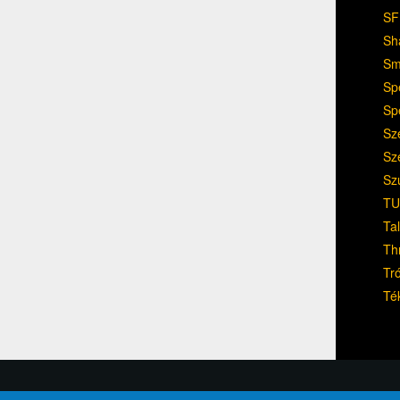
SF
Sh
Sm
Sp
Sp
Sz
Sz
Sz
TU
Ta
Th
Tr
Té