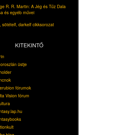
e R. R. Martin: A Jég és Tűz Dala
usa és egyéb művei
 sötételf, darkelf cikksorozat
KITEKINTŐ
rin
oroszlán üstje
holder
ncnok
erubion fórumok
ta Vision fórum
ultura
ntasy.lap.hu
ntasybooks
tionkult
bo blog