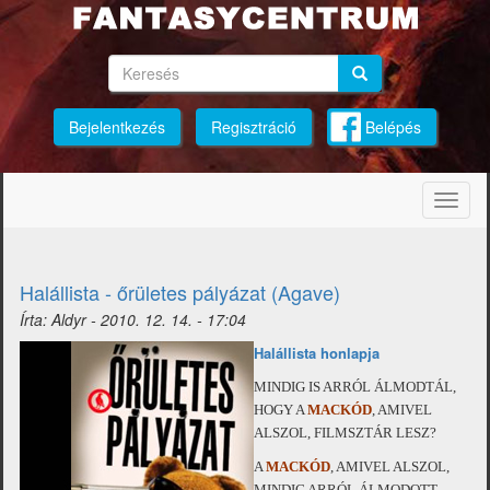
Ugrás
a
tartalomra
Keresés
Keresés
Keresés
Bejelentkezés
Regisztráció
Belépés
Navig
átkap
Halállista - őrületes pályázat (Agave)
Írta:
Aldyr
-
2010. 12. 14. - 17:04
Halállista honlapja
MINDIG IS ARRÓL ÁLMODTÁL,
HOGY A
M
ACKÓD
, AMIVEL
ALSZOL, FILMSZTÁR LESZ?
A
MACKÓD
, AMIVEL ALSZOL,
MINDIG ARRÓL ÁLMODOTT,