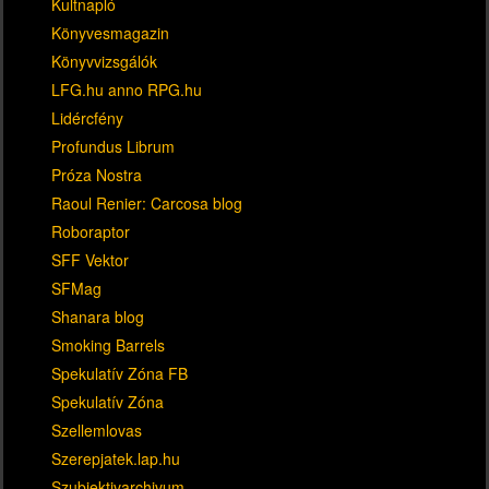
Kultnapló
Könyvesmagazin
Könyvvizsgálók
LFG.hu anno RPG.hu
Lidércfény
Profundus Librum
Próza Nostra
Raoul Renier: Carcosa blog
Roboraptor
SFF Vektor
SFMag
Shanara blog
Smoking Barrels
Spekulatív Zóna FB
Spekulatív Zóna
Szellemlovas
Szerepjatek.lap.hu
Szubjektivarchivum