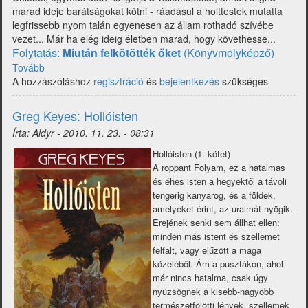
marad ideje barátságokat kötni - ráadásul a holttestek mutatta
legfrissebb nyom talán egyenesen az állam rothadó szívébe
vezet... Már ha elég ideig életben marad, hogy követhesse...
Folytatás:
Miután felkötötték őket
(Könyvmolyképző)
Tovább
(
A hozzászóláshoz
Joe
regisztráció
és
bejelentkezés
szükséges
Abercrombie:
A
Greg Keyes: Hollóisten
penge
Írta:
Aldyr
-
2010. 11. 23. - 08:31
maga)
Hollóisten (1. kötet)
A roppant Folyam, ez a hatalmas
és éhes isten a hegyektől a távoli
tengerig kanyarog, és a földek,
amelyeket érint, az uralmát nyögik.
Erejének senki sem állhat ellen:
minden más istent és szellemet
felfalt, vagy elűzött a maga
közeléből. Ám a pusztákon, ahol
már nincs hatalma, csak úgy
nyüzsögnek a kisebb-nagyobb
természetfölötti lények, szellemek