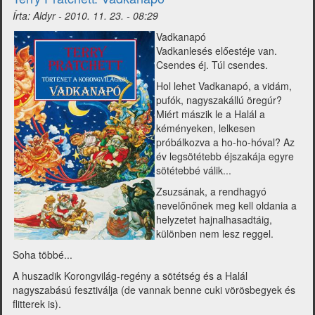
Írta:
Aldyr
-
2010. 11. 23. - 08:29
Vadkanapó
Vadkanlesés előestéje van.
Csendes éj. Túl csendes.
Hol lehet Vadkanapó, a vidám,
pufók, nagyszakállú öregúr?
Miért mászik le a Halál a
kéményeken, lelkesen
próbálkozva a ho-ho-hóval? Az
év legsötétebb éjszakája egyre
sötétebbé válik...
Zsuzsának, a rendhagyó
nevelőnőnek meg kell oldania a
helyzetet hajnalhasadtáig,
különben nem lesz reggel.
Soha többé...
A huszadik Korongvilág-regény a sötétség és a Halál
nagyszabású fesztiválja (de vannak benne cuki vörösbegyek és
flitterek is).