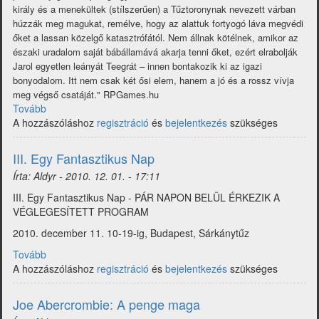
király és a menekültek (stílszerűen) a Tűztoronynak nevezett várban
húzzák meg magukat, remélve, hogy az alattuk fortyogó láva megvédi
őket a lassan közelgő katasztrófától. Nem állnak kötélnek, amikor az
északi uradalom saját bábállamává akarja tenni őket, ezért elrabolják
Jarol egyetlen leányát Teegrát – innen bontakozik ki az igazi
bonyodalom. Itt nem csak két ősi elem, hanem a jó és a rossz vívja
meg végső csatáját." RPGames.hu
Tovább
(Tűz
A hozzászóláshoz
és
regisztráció
és
bejelentkezés
szükséges
Jég
(Rodriguez,
III. Egy Fantasztikus Nap
Baksi,
Írta:
Aldyr
-
2010. 12. 01. - 17:11
Frazetta...))
III. Egy Fantasztikus Nap - PÁR NAPON BELÜL ÉRKEZIK A
VÉGLEGESÍTETT PROGRAM
2010. december 11. 10-19-ig, Budapest, Sárkánytűz
Tovább
(III.
A hozzászóláshoz
Egy
regisztráció
és
bejelentkezés
szükséges
Fantasztikus
Nap)
Joe Abercrombie: A penge maga