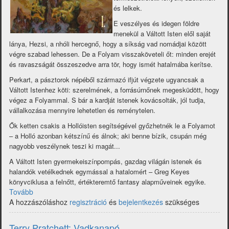
és lelkek.
E veszélyes és idegen földre
menekül a Váltott Isten elől saját
lánya, Hezsi, a nhóli hercegnő, hogy a síkság vad nomádjai között
végre szabad lehessen. De a Folyam visszaköveteli őt: minden erejét
és ravaszságát összeszedve arra tör, hogy ismét hatalmába kerítse.
Perkart, a pásztorok népéből származó ifjút végzete ugyancsak a
Váltott Istenhez köti: szerelmének, a forrásúrnőnek megesküdött, hogy
végez a Folyammal. S bár a kardját istenek kovácsolták, jól tudja,
vállalkozása mennyire lehetetlen és reménytelen.
Ők ketten csakis a Hollóisten segítségével győzhetnék le a Folyamot
– a Holló azonban kétszínű és álnok; aki benne bízik, csupán még
nagyobb veszélynek teszi ki magát...
A Váltott Isten gyermekeiszínpompás, gazdag világán istenek és
halandók vetélkednek egymással a hatalomért – Greg Keyes
könyvciklusa a felnőtt, értékteremtő fantasy alapműveinek egyike.
Tovább
(Greg
A hozzászóláshoz
Keyes:
regisztráció
és
bejelentkezés
szükséges
Hollóisten)
Terry Pratchett: Vadkanapó