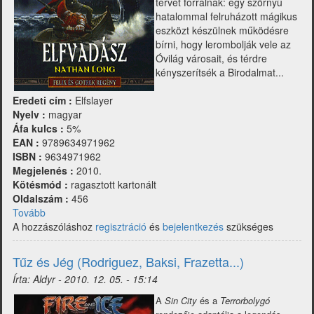
tervet forralnak: egy szörnyű
hatalommal felruházott mágikus
eszközt készülnek működésre
bírni, hogy lerombolják vele az
Óvilág városait, és térdre
kényszerítsék a Birodalmat...
Eredeti cím :
Elfslayer
Nyelv :
magyar
Áfa kulcs :
5%
EAN :
9789634971962
ISBN :
9634971962
Megjelenés :
2010.
Kötésmód :
ragasztott kartonált
Oldalszám :
456
Tovább
(Warhammer
A hozzászóláshoz
-
regisztráció
és
bejelentkezés
szükséges
Elfvadász)
Tűz és Jég (Rodriguez, Baksi, Frazetta...)
Írta:
Aldyr
-
2010. 12. 05. - 15:14
A
Sin City
és a
Terrorbolygó