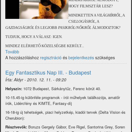
HOGY FILMSZTÁR LESZ?
MINDKETTEN A
VILÁGHÍRRŐL
, A
CSILLOGÁSRÓL
, A
GAZDAGSÁGRÓL
ÉS LEGJOBB
PASIKRÓL/NŐKRŐL
ÁLMODOZTOK?
TUDJUK, HOGY A VÁLASZ: IGEN.
MINDEZ ELÉRHETŐ KÖZELSÉGBE KERÜLT...
Tovább
(Halállista
A hozzászóláshoz
-
regisztráció
és
bejelentkezés
szükséges
őrületes
pályázat
Egy Fantasztikus Nap III. - Budapest
(Agave))
Írta:
Aldyr
-
2010. 12. 11. - 09:20
Helyszín:
1072 Budapest, Sárkánytűz, Ferenc körút 40.
10-15.45-ig különféle programok - írói műhelyek találkozója, amatőr
írók, Lidércfény és KIMTE, Fantasy-díj
16-18-ig új tehetségek, piaci helyzetkép, kiadói tervek (Delta Vision és
Cherubion):
Résztvevők:
Boruzs Gergely Gábor, Eve Rigel, Santorina Grey, Soren