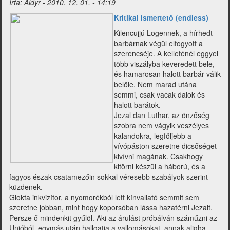
Írta:
Aldyr
-
2010. 12. 01. - 14:19
Kritikai ismertető (endless)
Kilencujjú Logennek, a hírhedt
barbárnak végül elfogyott a
szerencséje. A kelleténél eggyel
több viszályba keveredett bele,
és hamarosan halott barbár válik
belőle. Nem marad utána
semmi, csak vacak dalok és
halott barátok.
Jezal dan Luthar, az önzőség
szobra nem vágyik veszélyes
kalandokra, legföljebb a
vívópáston szeretne dicsőséget
kivívni magának. Csakhogy
kitörni készül a háború, és a
fagyos észak csatamezőin sokkal véresebb szabályok szerint
küzdenek.
Glokta inkvizítor, a nyomorékból lett kínvallató semmit sem
szeretne jobban, mint hogy koporsóban lássa hazatérni Jezalt.
Persze ő mindenkit gyűlöl. Aki az árulást próbálván száműzni az
Unióból, egymás után hallgatja a vallomásokat, annak aligha