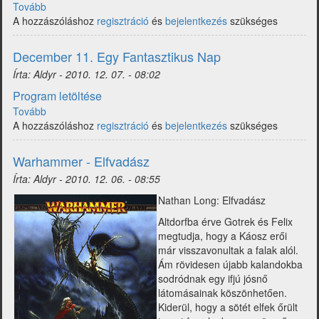
Tovább
(1267
A hozzászóláshoz
fantasy-
regisztráció
és
bejelentkezés
szükséges
festmény
(HQ))
December 11. Egy Fantasztikus Nap
Írta:
Aldyr
-
2010. 12. 07. - 08:02
Program letöltése
Tovább
(December
A hozzászóláshoz
11.
regisztráció
és
bejelentkezés
szükséges
Egy
Fantasztikus
Warhammer - Elfvadász
Nap)
Írta:
Aldyr
-
2010. 12. 06. - 08:55
Nathan Long: Elfvadász
Altdorfba érve Gotrek és Felix
megtudja, hogy a Káosz erői
már visszavonultak a falak alól.
Ám rövidesen újabb kalandokba
sodródnak egy ifjú jósnő
látomásainak köszönhetően.
Kiderül, hogy a sötét elfek őrült