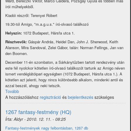
Ward, Bereczki Viktor, Marco Caldera, Pozsgay Gyula és többen más
írói műhelyekből.
Kiadói részről: Terenyei Róbert
19.30-tól Amigo, "m.a.g.u.s." író-olvasó találkozó
Helyszín:
1072 Budapest, Hársfa utca 1.
Résztvevők:
Gáspár András, Heidel Dan, John J. Sherwood, Keith
Alanson, Mira Sandoval, Zelei Gábor
, talán: Norman Fellings, Jan van
den Boomen.
December 11-én szombaton, a Sárkánytűzben tartott rendezvény után
este fél nyolckor kötetlen író-olvasó találkozót tartunk az Amigo néven
ismert vendéglátóipari egységben (1072 Budapest, Hársfa utca 1.). A
kötetlen azt jelenti, hogy nincs különösebb alkalom, mindenki arról és
azzal beszél, ahogy neki tetszik.
Tovább
(Egy
A hozzászóláshoz
Fantasztikus
regisztráció
és
bejelentkezés
szükséges
Nap
III.
1267 fantasy-festmény (HQ)
-
Írta:
Aldyr
-
2010. 12. 11. - 08:25
Budapest)
Fantasy-festmények nagy felbontásban, 1267 db