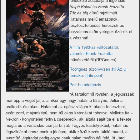
rendezője adaptálja a legendás
Ralph Baksi
és
Frank Frazetta
Tűz és jég
című rajzfilmjét.
Hatalmas mellű amazonok,
tesztoszterondús héroszok és
borzalmas szörnyetegek özönlik el
a vásznat!
A film 1983-as változatáról,
valamint Frank Frazetta
művészetéről (RPGames)
Rodriguez tűzön-vízen át! Az új
remake. (Filmpont)
Port.hu adatbázis
"A tartalomról röviden: a jégkorszak
már épp a végét járja, amikor egy nagy hatalmú királynő, Juliana
uralkodik északon. Hatalmát az egész világra ki akarja terjeszteni,
ezért zord, majomképű, nem túl okos katonákat toboroz. Mellette fia –
Nekron - könyörtelen férfivá cseperedik, aki általa sajátítja el a fekete
mágia és a varázslás csínját-bínját. Fagyos kastélyukból, hatalmas
jégsziklákat eresztenek a jónépre, akik közül kevés túlélő marad, a
pusztító jégáradat pedig egyre csak halad tovább dél felé. Itt Jarol