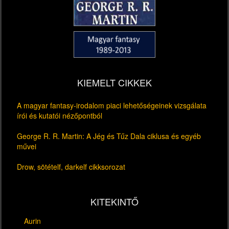
KIEMELT CIKKEK
A magyar fantasy-irodalom piaci lehetőségeinek vizsgálata
írói és kutatói nézőpontból
George R. R. Martin: A Jég és Tűz Dala ciklusa és egyéb
művei
Drow, sötételf, darkelf cikksorozat
KITEKINTŐ
Aurin