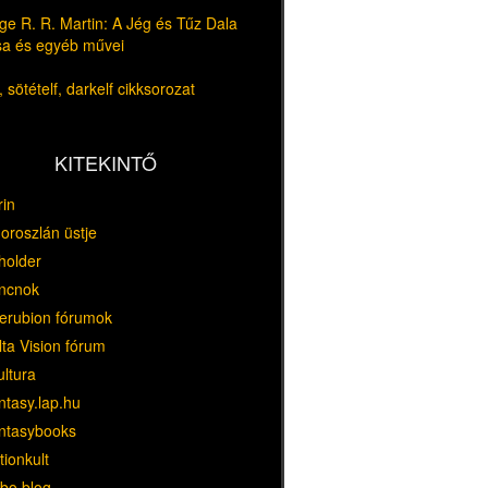
e R. R. Martin: A Jég és Tűz Dala
usa és egyéb művei
 sötételf, darkelf cikksorozat
KITEKINTŐ
rin
oroszlán üstje
holder
ncnok
erubion fórumok
ta Vision fórum
ultura
ntasy.lap.hu
ntasybooks
tionkult
bo blog