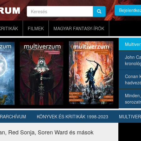
Keresés
Bejelentke
Keresés
Keresés
KRITIKÁK
FILMEK
MAGYAR FANTASY-ÍRÓK
Multive
John Ca
kronológ
Conan k
hadvezé
Minden,
sorozatr
ÍRARCHÍVUM
KÖNYVEK ÉS KRITIKÁK 1998-2023
MULTIVE
llan, Red Sonja, Soren Ward és mások