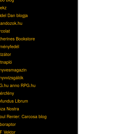
ekz
idel Dan blogja
landozok.hu
rcolat
therines Bookstore
ményfedél
tizátor
ltnapló
nyvesmagazin
nyvvizsgálók
G.hu anno RPG.hu
dércfény
ofundus Librum
óza Nostra
oul Renier: Carcosa blog
boraptor
F Vektor