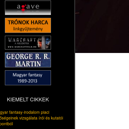
KIEMELT CIKKEK
yar fantasy-irodalom piaci
őségeinek vizsgálata írói és kutatói
pontból