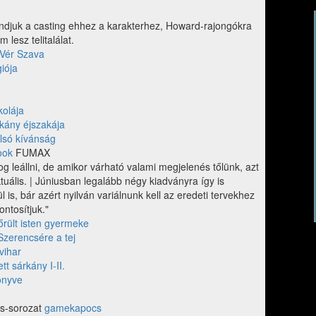
ndjuk a casting ehhez a karakterhez, Howard-rajongókra
 lesz telitalálat.
 Vér Szava
giója
kolája
kány éjszakája
lsó kívánság
ook
FUMAX
og leállni, de amikor várható valami megjelenés tőlünk, azt
ktuális. | Júniusban legalább négy kiadványra így is
 is, bár azért nyilván variálnunk kell az eredeti tervekhez
ntosítjuk."
őrült isten gyermeke
Szerencsére a tej
vihar
tt sárkány I-II.
önyve
ds-sorozat
gamekapocs