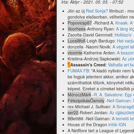
Írta:
Aldyr
-
2021. 05. 03. - 07:52
Jön az új
Red Sonja?
filmbuzi - mo
gondolva elsősorban, vélhetően nem
Popovicsp87
-Richard A.
Knaak: A
Voorhees
-Anthony Ryan:
A láng lé
Zsoofia-David Gemmell:
Hollószív
LucaWolf
-Leigh Bardugo:
Hat varjú
donzella -Naomi Novik:
A végzet is
vicomte
-Katherine Arden:
A boszor
Kristiina-Andrzej Sapkowski:
Az uto
*
Assassin's Creed
:
Valhalla art b
FUMAX FB
: "A kiadó nyilván nem f
be fogjuk jelenteni akkor, amikor a
számíthattok tőlünk, könyvhét nélkül
képest. Ezeket a címeket később po
MóroczMárk
-
R. A. Salvatore: Egy 
FélszipókásŐsmoly
-
Neil Gaiman: 
rex-Michael J. Sullivan:
A Smaragd
ser22
-Robert Jordan:
Az újjászülete
BBetti86 -Neil Gaiman:
A temető k
House of the Dragon
infók IGN
A Netflixre tart a League of Legen