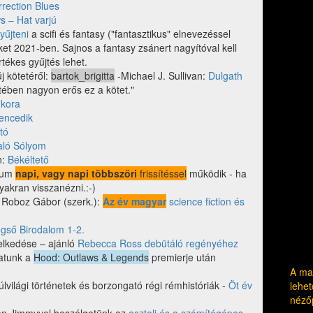
rrection Blues
s – Hat varjú
yűjteni
a scifi és fantasy ("fantasztikus" elnevezéssel
t 2021-ben. Sajnos a fantasy zsánert nagyítóval kell
tékes gyűjtés lehet.
új kötetéről:
bartok_brigitta
-Michael J. Sullivan:
Dulgath
tében nagyon erős ez a kötet."
 kora
lencedik
tó
aló Sólyom
n:
Békéltető
mum
napi, vagy napi többszöri
frissítéssel
működik - ha
yakran visszanézni.:-)
– Roboz Gábor (szerk.):
Az év magyar
science fiction és
gső Birodalom 1-2.
elkedése – ajánló
Rebecca Ross debütáló regényéhez
hatunk a
Hood: Outlaws & Legends
premierje után
A mag
úlvilági történetek és borzongató régi rémhistóriák -
Öt év
lehet
néző