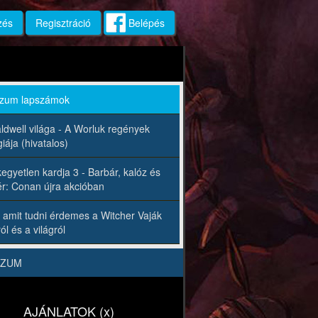
zés
Regisztráció
Belépés
rzum lapszámok
ldwell világa - A Worluk regények
iája (hivatalos)
egyetlen kardja 3 - Barbár, kalóz és
r: Conan újra akcióban
 amit tudni érdemes a Witcher Vaják
ól és a világról
RZUM
AJÁNLATOK (x)