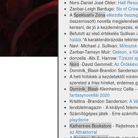
Noro-Daniel José Older:
Half-Resu
Zanbar-Leigh Bardugo:
Six of Crow
A
Spekluatív Zóna
elkezdte összeg
összemosott) novella megjelenéseke
keresni, de jó a kezdeményezés, ér
Befutott az első értékelés Sullivan 
halála
"A karakterábrázolás tekinte
Navi -Michael J. Sullivan:
Mítoszok
Zanbar-Tamsyn Muir:
Gideon, a Ki
donzella -Alix E. Harrow:
Tízezer aj
Noro
-David Gemmell:
Az Örökkév
Dominik_Blasir-Brandon Sanderso
A heti hírblokk a kezdetektől mini
szereted a friss híreket, érdemes g
Dominik_Blasir
-Kleinheincz Csilla 
fantasynovellái 2020
Kristiina -Brandon Sanderson:
A Vé
lendületmagazin - A királynő felem
Számítógépes játék - Erre számít
playdome
Katherines Bookstore
- Rejtelmes t
az Attraktorral