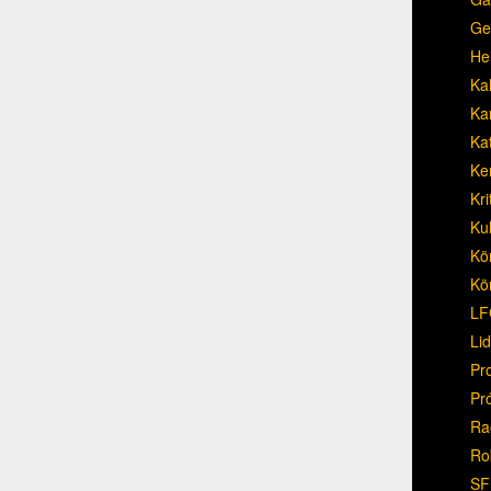
Ge
He
Ka
Ka
Ka
Ke
Kri
Ku
Kö
Kö
LF
Li
Pr
Pr
Ra
Ro
SF