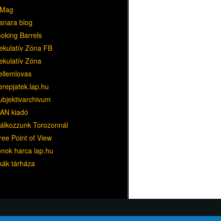
Mag
anara blog
oking Barrels
ekulatív Zóna FB
ekulatív Zóna
ellemlovas
erepjatek.lap.hu
ubjektivarchivum
AN kiadó
lálkozzunk Torozonnál
ree Point of View
ónok harca lap.hu
kák tárháza