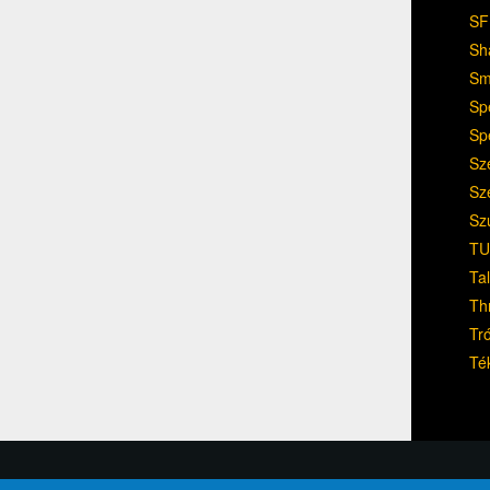
SF
Sh
Sm
Sp
Sp
Sz
Sz
Sz
TU
Ta
Th
Tr
Té