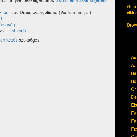
an Jimmyvel beszélgetünk az
asztali és a számítógépes
Georg
zítor
- Jaq Draco evangéliuma (Warhammer, sf)
cikl
rt
társaság
Drow,
ows –
Hat varjú
lentkezés
szükséges
Au
Az 
Be
Bo
Ch
Del
Ek
Fa
Fa
Fic
Ga