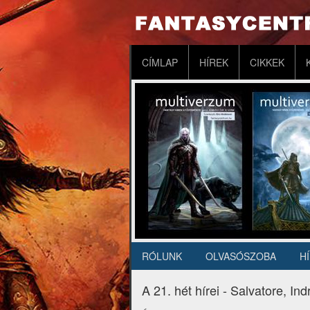
Ugrás
a
tartalomra
Fő
CÍMLAP
HÍREK
CIKKEK
navigáció
RÓLUNK
OLVASÓSZOBA
H
Másodlagos
navigáció
A 21. hét hírei - Salvatore, I