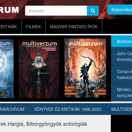
Keresés
Bejelentke
Keresés
Keresés
KRITIKÁK
FILMEK
MAGYAR FANTASY-ÍRÓK
Multive
John Ca
kronológ
Conan k
hadvezé
Minden,
sorozatr
ÍRARCHÍVUM
KÖNYVEK ÉS KRITIKÁK 1998-2023
MULTIVE
ndrek Hargla, Bíborgyöngyök antológiák