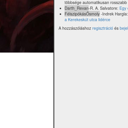
többsége automatikusan rosszabb 
Darth_Revan
-R. A. Salvatore:
Egy 
FélszipókásŐsmoly
-Indrek Hargla
a Kerekeskút utca lidérce
A hozzászóláshoz
regisztráció
és
beje