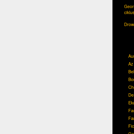
Georg
cikl
Drow,
Au
Az 
Be
Bo
Ch
Del
Ek
Fa
Fa
Fic
Ga