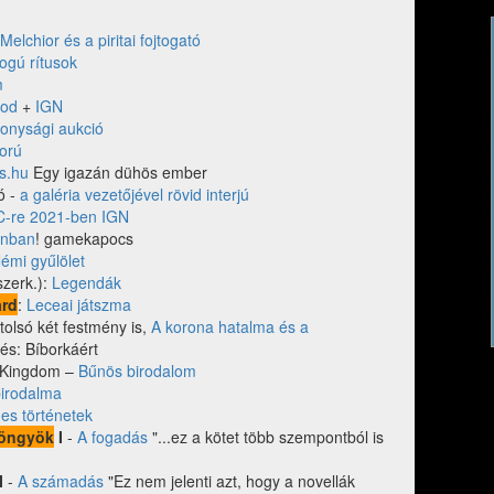
Melchior és a piritai fojtogató
ogú rítusok
m
ood
+
IGN
onysági aukció
orú
ns.hu
Egy igazán dühös ember
ó -
a galéria vezetőjével rövid interjú
-re 2021-ben IGN
wnban
! gamekapocs
émi gyűlölet
szerk.):
Legendák
ard
:
Leceai játszma
olsó két festmény is,
A korona hatalma és a
és: Bíborkáért
d Kingdom –
Bűnös birodalom
irodalma
es történetek
yöngyök
I
-
A fogadás
"...ez a kötet több szempontból is
I
-
A számadás
"Ez nem jelenti azt, hogy a novellák