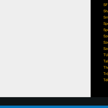
SF
Sh
Sm
Sp
Sp
Sz
Sz
Sz
TU
Ta
Th
Tr
Té