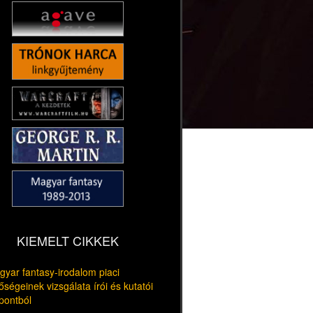
KIEMELT CIKKEK
yar fantasy-irodalom piaci
őségeinek vizsgálata írói és kutatói
pontból