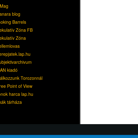
Mag
anara blog
oking Barrels
ekulatív Zóna FB
ekulatív Zóna
ellemlovas
erepjatek.lap.hu
ubjektivarchivum
AN kiadó
lálkozzunk Torozonnál
ree Point of View
ónok harca lap.hu
kák tárháza