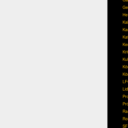
Ge
He
Ka
Ka
Ka
Ke
Kri
Ku
Kö
Kö
LF
Li
Pr
Pr
Ra
Ro
SF