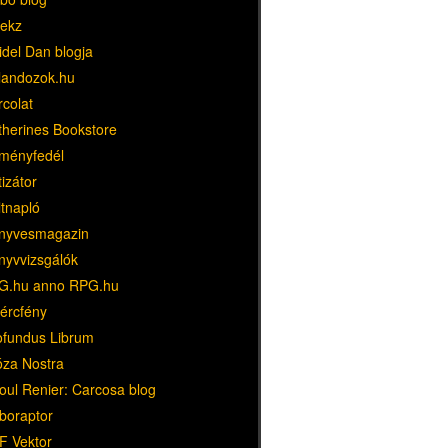
ekz
idel Dan blogja
landozok.hu
rcolat
therines Bookstore
ményfedél
tizátor
ltnapló
nyvesmagazin
nyvvizsgálók
G.hu anno RPG.hu
dércfény
ofundus Librum
óza Nostra
oul Renier: Carcosa blog
boraptor
F Vektor