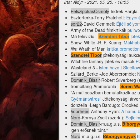
Írta:
Aldyr
-
2021. 05. 25. - 16:55
FélszipókásŐsmoly
-Indrek Hargla:
Eszterterka-Terry Pratchett:
Egyenj
ser22
-David Gemmell:
Éjféli sólyo
Army of the Dead filmkrtikák
puliw
M5 televízió -
Szendrei Tibor
jóték
Snow_White -R. F. Kuang:
Mákháb
film
Wrath of Man
kritika promotio
Szendrei Tibor
jótékonysági aukci
Witchfire fantasy játék és mások
PC
Wasteland 3 -
isten hozott Steelto
Szilárd_Berke -Joe Abercrombie:
N
Dominik_Blasir
-Robert Silverberg (
trombitang-Ammerúnia -
Soren W
"A mai posztban bemutatkozik az ut
Gyémántváros
" Jótékonysági árver
donzella -Leigh Bardugo: Crooke
Voorhees
-Anthony Ryan:
A hamu b
Noro
-Kornya Zsolt (szerk.):
Sejtelm
Dominik_Blasir
-m.a.g.u.s.
Bíborg
igen erősnek tűnt."
Noro
-m.a.g.u.s.
Bíborgyöngyök
II