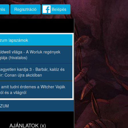
zés
Regisztráció
Belépés
rzum lapszámok
ldwell világa - A Worluk regények
iája (hivatalos)
egyetlen kardja 3 - Barbár, kalóz és
r: Conan újra akcióban
 amit tudni érdemes a Witcher Vaják
ól és a világról
RZUM
AJÁNLATOK (x)