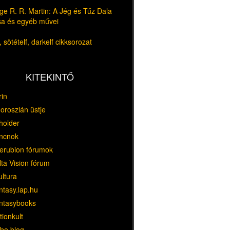
e R. R. Martin: A Jég és Tűz Dala
usa és egyéb művei
 sötételf, darkelf cikksorozat
KITEKINTŐ
rin
oroszlán üstje
holder
ncnok
erubion fórumok
ta Vision fórum
ultura
ntasy.lap.hu
ntasybooks
tionkult
bo blog