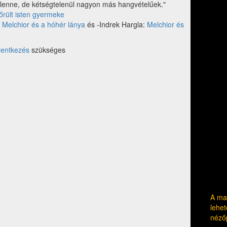
lenne, de kétségtelenül nagyon más hangvételűek."
őrült isten gyermeke
:
Melchior és a hóhér lánya
és -Indrek Hargla:
Melchior és
lentkezés
szükséges
A mag
lehet
néző