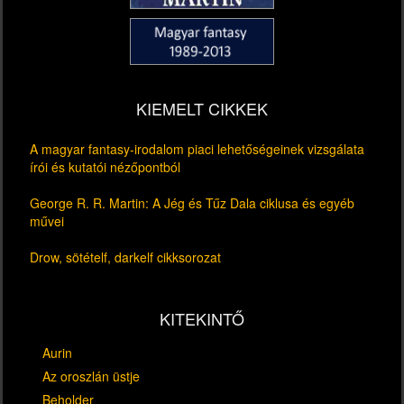
KIEMELT CIKKEK
A magyar fantasy-irodalom piaci lehetőségeinek vizsgálata
írói és kutatói nézőpontból
George R. R. Martin: A Jég és Tűz Dala ciklusa és egyéb
művei
Drow, sötételf, darkelf cikksorozat
KITEKINTŐ
Aurin
Az oroszlán üstje
Beholder