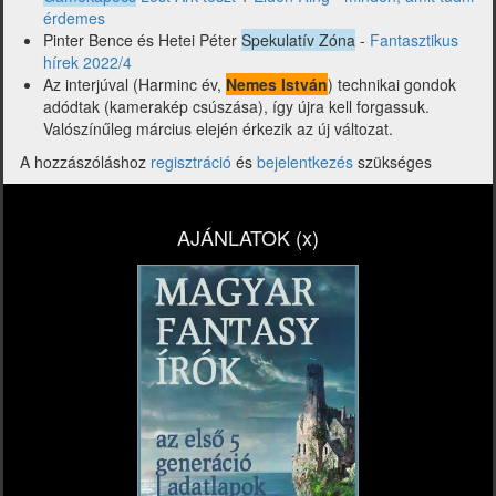
érdemes
Pinter Bence és Hetei Péter
Spekulatív Zóna
-
Fantasztikus
hírek 2022/4
Az interjúval (Harminc év,
Nemes István
) technikai gondok
adódtak (kamerakép csúszása), így újra kell forgassuk.
Valószínűleg március elején érkezik az új változat.
A hozzászóláshoz
regisztráció
és
bejelentkezés
szükséges
AJÁNLATOK (x)