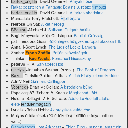
bartok_brigitta
-David Gemmell:
Árnyak hőse
Rakat poszteren a Fantastic Beasts 3. része
filmbuzi
bartok_brigitta
-David Gemmell:
A farkas birodalma
Mandalala-Terry Pratchett:
Éjjeli őrjárat
reerose-On Sai:
A két herceg
BBetti86
-Michael J.
Sullivan: Dulgath halála
Bogi_könyveskuckója-Christopher
Paolini: Örökség
pat-Theodora Goss:
Különleges hölgyek európai utazása I-II.
Anna_I-Scott Lynch:
The Lies of Locke Lamora
Zanbar-
Fróna Zsófia
:
Baljós szövetségek
_minka_ -
Kae Westa
:
Főmarsall kisasszony
péter86-R. A.
Salvatore: Hős
ujhelyiz
-Jonathan Strahan (szerk.):
The Book of Dragons
Razor
-Christie Golden: Arthas:
A Lich Király felemelkedése
AdriiV-Neil
Gaiman: Csillagpor
Voorhees
-Brian McClellan:
A birodalom bűnei
Popovicsp87 Richard A. Knaak:
Meghasadt föld
Heléna_Szilágyi -V. E. Schwab:
Addie LaRue láthatatlan
élete
lendületmagazin
Lynella -Robin Hobb:
Az orgyilkos küldetése
Molyos értékelések (20 értékelés) feltöltése folyamatban
van.:)
Gamekapocs
Lost Ark teszt
+
Elden Ring - minden, amit tudni