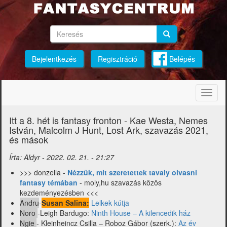
Ugrás
a
tartalomra
Keresés
Keresés
Keresés
Bejelentkezés
Regisztráció
Belépés
Navig
átkap
Itt a 8. hét is fantasy fronton - Kae Westa, Nemes
István, Malcolm J Hunt, Lost Ark, szavazás 2021,
és mások
Írta:
Aldyr
-
2022. 02. 21. - 21:27
>>> donzella -
Nézzük, mit szeretettek tavaly olvasni
fantasy témában
- moly,hu szavazás közös
kezdeményezésben <<<
Andru
-
Susan Salina:
Lelkek kútja
Noro
-Leigh Bardugo:
Ninth House – A kilencedik ház
Ngie
- Kleinheincz Csilla – Roboz Gábor (szerk.):
Az év