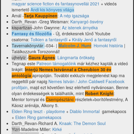
magyar science fiction és fantasynovellái 2021
+ videós
ismertető
Andi kis könyves világa
Amál -
Tarja Kauppinen
:
A nép igazsága
Darth_Revan -Greg Weisman:
Kanyargó ösvény
kispartizan
-John Gwynne:
Az istenek árnyéka
Fantasy és filozófia
- Új, érdekesnek tűnő Youtube
csatorna:
Tolkien a fantasyről
+
Király Jenő a fantasyről
Tavernakönyvtár
-034- |
Malcolm J. Hunt
: Homoki história
|
Találkozzunk Torozonnál!
ujhelyiz
-
Gaura Ágnes
:
Lángmarta örökség
Tegnap este
Patreon támogatóink
már kézhez kapták a videó
linkjét:
Interjú Nemes Istvánnal a Cherubion 30 év
antológia
apropóján. További exkluzív megjelenést kap ma
reggeltől pár napig
Nemes István / John Caldwell Facebook
profiljain
, majd ezt követően lesz elérhető nyilvánosan. Benne
olyan érdekességek is találhatók, mint
Robert Knight
:
Menior tornyai és
Csempésztánc
részletek+borítófestmény, A
Káosz arénája, Alkony 5.
Elden Ring teszt - playdome
+
Diablo Immortal
gamekapocs
+
Elden Ring gamekapocs
Darth_Revan-Richard A.
Knaak: The Demon Soul
Yizri
-Madeline Miller:
Kirké