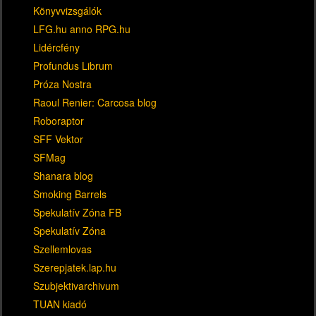
Könyvvizsgálók
LFG.hu anno RPG.hu
Lidércfény
Profundus Librum
Próza Nostra
Raoul Renier: Carcosa blog
Roboraptor
SFF Vektor
SFMag
Shanara blog
Smoking Barrels
Spekulatív Zóna FB
Spekulatív Zóna
Szellemlovas
Szerepjatek.lap.hu
Szubjektivarchivum
TUAN kiadó