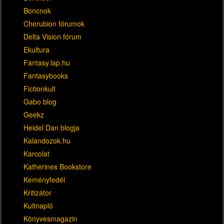
Boncnok
Cherubion fórumok
Delta Vision fórum
Ekultura
Fantasy.lap.hu
Fantasybooks
Fictionkult
Gabo blog
Geekz
Heidel Dan blogja
Kalandozok.hu
Karcolat
Katherines Bookstore
Keményfedél
Kritizátor
Kultnapló
Könyvesmagazin