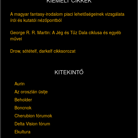
A magyar fantasy-irodalom piaci lehetőségeinek vizsgálata
írói és kutatói nézőpontból
George R. R. Martin: A Jég és Tűz Dala ciklusa és egyéb
művei
Drow, sötételf, darkelf cikksorozat
KITEKINTŐ
Aurin
Az oroszlán üstje
Beholder
Boncnok
Cherubion fórumok
Delta Vision fórum
Ekultura