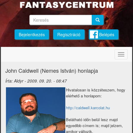
Ugrás
a
tartalomra
Keresés
Keresés
Keresés
Bejelentkezés
Regisztráció
Belépés
Navig
átkap
John Caldwell (Nemes István) honlapja
Írta:
Aldyr
-
2009. 09. 20. - 08:47
Hivatalosan is közzéteszem, hogy
elérhető a honlapom:
http://caldwell.karcolat.hu
Belátható időn belül lesz majd
egyedibb címem is; majd jelzem,
amikor változik.