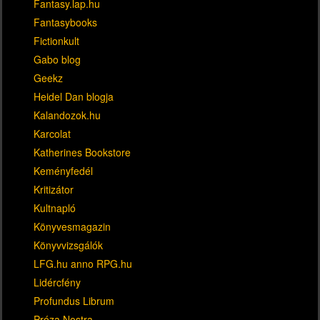
Fantasy.lap.hu
Fantasybooks
Fictionkult
Gabo blog
Geekz
Heidel Dan blogja
Kalandozok.hu
Karcolat
Katherines Bookstore
Keményfedél
Kritizátor
Kultnapló
Könyvesmagazin
Könyvvizsgálók
LFG.hu anno RPG.hu
Lidércfény
Profundus Librum
Próza Nostra