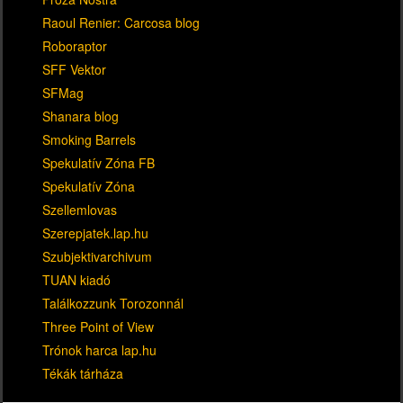
Raoul Renier: Carcosa blog
Roboraptor
SFF Vektor
SFMag
Shanara blog
Smoking Barrels
Spekulatív Zóna FB
Spekulatív Zóna
Szellemlovas
Szerepjatek.lap.hu
Szubjektivarchivum
TUAN kiadó
Találkozzunk Torozonnál
Three Point of View
Trónok harca lap.hu
Tékák tárháza