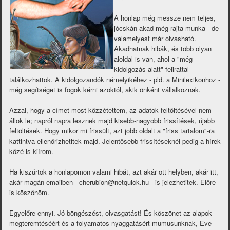
A honlap még messze nem teljes,
jócskán akad még rajta munka - de
valamelyest már olvasható.
Akadhatnak hibák, és több olyan
aloldal is van, ahol a "még
kidolgozás alatt" felirattal
találkozhattok. A kidolgozandók némelyikéhez - pld. a Minilexikonhoz -
még segítséget is fogok kérni azoktól, akik önként vállalkoznak.
Azzal, hogy a címet most közzétettem, az adatok feltöltésével nem
állok le; napról napra lesznek majd kisebb-nagyobb frissítések, újabb
feltöltések. Hogy mikor mi frissült, azt jobb oldalt a "friss tartalom"-ra
kattintva ellenőrizhetitek majd. Jelentősebb frissítéseknél pedig a hírek
közé is kiírom.
Ha kiszúrtok a honlapomon valami hibát, azt akár ott helyben, akár itt,
akár magán emailben - cherubion@netquick.hu - is jelezhetitek. Előre
is köszönöm.
Egyelőre ennyi. Jó böngészést, olvasgatást! És köszönet az alapok
megteremtéséért és a folyamatos nyaggatásért mumusunknak, Eve