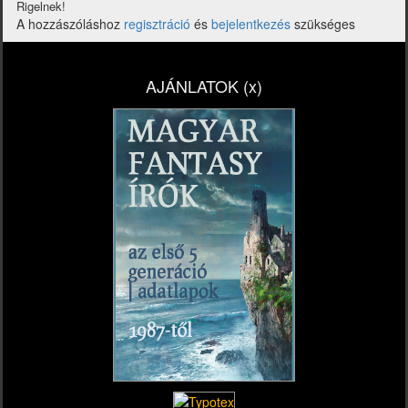
Rigelnek!
A hozzászóláshoz
regisztráció
és
bejelentkezés
szükséges
AJÁNLATOK (x)