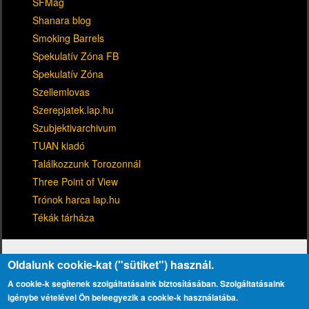
SFMag
Shanara blog
Smoking Barrels
Spekulatív Zóna FB
Spekulatív Zóna
Szellemlovas
Szerepjatek.lap.hu
Szubjektivarchivum
TUAN kiadó
Találkozzunk Torozonnál
Three Point of View
Trónok harca lap.hu
Tékák tárháza
Oldalunk cookie-kat ("sütiket") használ.
A cookie-k segítenek szolgáltatásaink biztosításában. Szolgáltatásaink
igénybe vételével Ön beleegyezik a cookie-k használatába.
Kapcsolat
Adatvédelmi tájékoztató