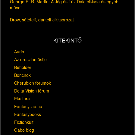
George R. R. Martin: A Jég és Tűz Dala ciklusa és egyéb
művei
Drow, sötételf, darkelf cikksorozat
KITEKINTŐ
Aurin
Az oroszlán üstje
Beholder
Boncnok
Cherubion fórumok
Delta Vision fórum
Ekultura
Fantasy.lap.hu
Fantasybooks
Fictionkult
Gabo blog