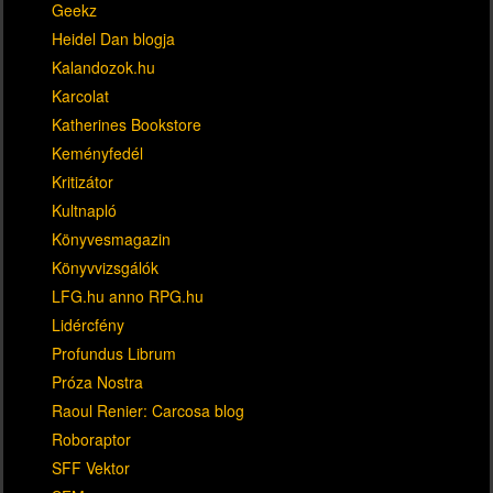
Geekz
Heidel Dan blogja
Kalandozok.hu
Karcolat
Katherines Bookstore
Keményfedél
Kritizátor
Kultnapló
Könyvesmagazin
Könyvvizsgálók
LFG.hu anno RPG.hu
Lidércfény
Profundus Librum
Próza Nostra
Raoul Renier: Carcosa blog
Roboraptor
SFF Vektor