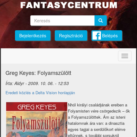
Ugrás
a
tartalomra
Keresés
Keresés
Keresés
Bejelentkezés
Regisztráció
Belépés
Navig
átkap
Greg Keyes: Folyamszülött
Írta:
Aldyr
-
2009. 10. 06. - 12:53
Eredeti közlés a Delta Vision honlapján
Nhól királyi családjának ereiben a
Folyamisten vére csörgedezik – ők
a Folyamszülöttek. Ám az isteni
hatalomnak ára van: a dinasztia
egyes tagjai a serdülőkort elérve
eltűnnek, s további sorsukról