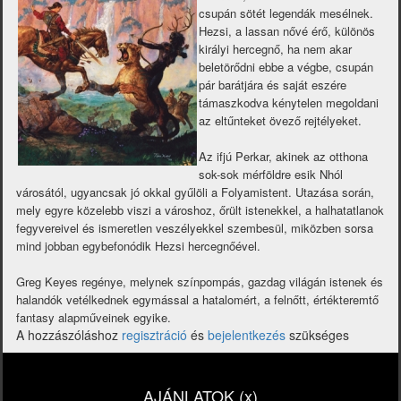
csupán sötét legendák mesélnek.
Hezsi, a lassan nővé érő, különös
királyi hercegnő, ha nem akar
beletörődni ebbe a végbe, csupán
pár barátjára és saját eszére
támaszkodva kénytelen megoldani
az eltűnteket övező rejtélyeket.
Az ifjú Perkar, akinek az otthona
sok-sok mérföldre esik Nhól
városától, ugyancsak jó okkal gyűlöli a Folyamistent. Utazása során,
mely egyre közelebb viszi a városhoz, őrült istenekkel, a halhatatlanok
fegyvereivel és ismeretlen veszélyekkel szembesül, miközben sorsa
mind jobban egybefonódik Hezsi hercegnőével.
Greg Keyes regénye, melynek színpompás, gazdag világán istenek és
halandók vetélkednek egymással a hatalomért, a felnőtt, értékteremtő
fantasy alapműveinek egyike.
A hozzászóláshoz
regisztráció
és
bejelentkezés
szükséges
AJÁNLATOK (x)