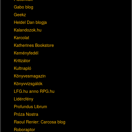
Gabo blog
Geekz
Heidel Dan blogja
Kalandozok.hu
Karcolat
Katherines Bookstore
Keményfedél
Kritizátor
Kultnapló
Könyvesmagazin
Könyvvizsgálók
LFG.hu anno RPG.hu
Lidércfény
Profundus Librum
Próza Nostra
Raoul Renier: Carcosa blog
Roboraptor