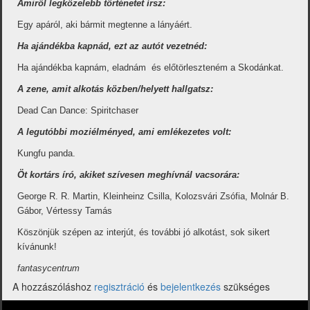
Amiről legközelebb történetet írsz:
Egy apáról, aki bármit megtenne a lányáért.
Ha ajándékba kapnád, ezt az autót vezetnéd:
Ha ajándékba kapnám, eladnám és előtörleszteném a Skodánkat.
A zene, amit alkotás közben/helyett hallgatsz:
Dead Can Dance: Spiritchaser
A legutóbbi moziélményed, ami emlékezetes volt:
Kungfu panda.
Öt kortárs író, akiket szívesen meghívnál vacsorára:
George R. R. Martin, Kleinheinz Csilla, Kolozsvári Zsófia, Molnár B.
Gábor, Vértessy Tamás
Köszönjük szépen az interjút, és további jó alkotást, sok sikert
kívánunk!
fantasycentrum
A hozzászóláshoz
regisztráció
és
bejelentkezés
szükséges