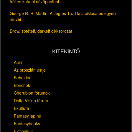
írói és kutatói nézőpontból
George R. R. Martin: A Jég és Tűz Dala ciklusa és egyéb
művei
Drow, sötételf, darkelf cikksorozat
KITEKINTŐ
Aurin
Az oroszlán üstje
Beholder
Boncnok
Cherubion fórumok
Delta Vision fórum
Ekultura
Fantasy.lap.hu
Fantasybooks
Fictionkult