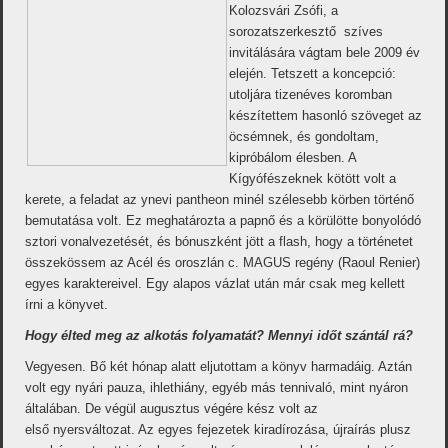
Kolozsvári Zsófi, a
sorozatszerkesztő szíves
invitálására vágtam bele 2009 év
elején. Tetszett a koncepció:
utoljára tizenéves koromban
készítettem hasonló szöveget az
öcsémnek, és gondoltam,
kipróbálom élesben. A
Kígyófészeknek kötött volt a
kerete, a feladat az ynevi pantheon minél szélesebb körben történő
bemutatása volt. Ez meghatározta a papnő és a körülötte bonyolódó
sztori vonalvezetését, és bónuszként jött a flash, hogy a történetet
összekössem az Acél és oroszlán c. MAGUS regény (Raoul Renier)
egyes karaktereivel. Egy alapos vázlat után már csak meg kellett
írni a könyvet.
Hogy élted meg az alkotás folyamatát? Mennyi időt szántál rá?
Vegyesen. Bő két hónap alatt eljutottam a könyv harmadáig. Aztán
volt egy nyári pauza, ihlethiány, egyéb más tennivaló, mint nyáron
általában. De végül augusztus végére kész volt az
első nyersváltozat. Az egyes fejezetek kiradírozása, újraírás plusz