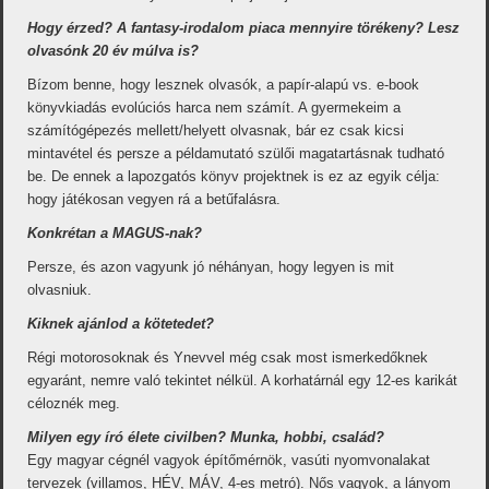
Hogy érzed? A fantasy-irodalom piaca mennyire törékeny? Lesz
olvasónk 20 év múlva is?
Bízom benne, hogy lesznek olvasók, a papír-alapú vs. e-book
könyvkiadás evolúciós harca nem számít. A gyermekeim a
számítógépezés mellett/helyett olvasnak, bár ez csak kicsi
mintavétel és persze a példamutató szülői magatartásnak tudható
be. De ennek a lapozgatós könyv projektnek is ez az egyik célja:
hogy játékosan vegyen rá a betűfalásra.
Konkrétan a MAGUS-nak?
Persze, és azon vagyunk jó néhányan, hogy legyen is mit
olvasniuk.
Kiknek ajánlod a kötetedet?
Régi motorosoknak és Ynevvel még csak most ismerkedőknek
egyaránt, nemre való tekintet nélkül. A korhatárnál egy 12-es karikát
céloznék meg.
Milyen egy író élete civilben? Munka, hobbi, család?
Egy magyar cégnél vagyok építőmérnök, vasúti nyomvonalakat
tervezek (villamos, HÉV, MÁV, 4-es metró). Nős vagyok, a lányom