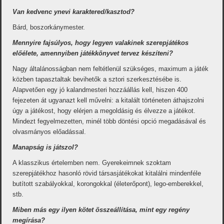
Van kedvenc ynevi karaktered/kasztod?
Bárd, boszorkánymester.
Mennyire fajsúlyos, hogy legyen valakinek szerepjátékos
előélete, amennyiben játékkönyvet tervez készíteni?
Nagy általánosságban nem feltétlenül szükséges, maximum a játék
közben tapasztaltak bevihetők a sztori szerkesztésébe is.
Alapvetően egy jó kalandmesteri hozzáállás kell, hiszen 400
fejezeten át ugyanazt kell művelni: a kitalált történeten áthajszolni
úgy a játékost, hogy elérjen a megoldásig és élvezze a játékot.
Mindezt fegyelmezetten, minél több döntési opció megadásával és
olvasmányos előadással.
Manapság is játszol?
A klasszikus értelemben nem. Gyerekeimnek szoktam
szerepjátékhoz hasonló rövid társasjátékokat kitalálni mindenféle
butított szabályokkal, korongokkal (életerőpont), lego-emberekkel,
stb.
Miben más egy ilyen kötet összeállítása, mint egy regény
megírása?