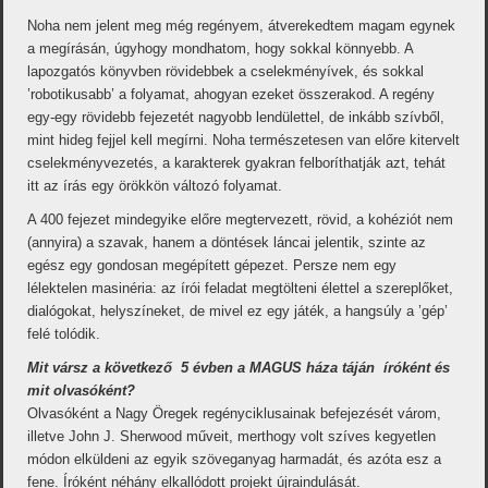
Noha nem jelent meg még regényem, átverekedtem magam egynek
a megírásán, úgyhogy mondhatom, hogy sokkal könnyebb. A
lapozgatós könyvben rövidebbek a cselekményívek, és sokkal
’robotikusabb’ a folyamat, ahogyan ezeket összerakod. A regény
egy-egy rövidebb fejezetét nagyobb lendülettel, de inkább szívből,
mint hideg fejjel kell megírni. Noha természetesen van előre kitervelt
cselekményvezetés, a karakterek gyakran felboríthatják azt, tehát
itt az írás egy örökkön változó folyamat.
A 400 fejezet mindegyike előre megtervezett, rövid, a kohéziót nem
(annyira) a szavak, hanem a döntések láncai jelentik, szinte az
egész egy gondosan megépített gépezet. Persze nem egy
lélektelen masinéria: az írói feladat megtölteni élettel a szereplőket,
dialógokat, helyszíneket, de mivel ez egy játék, a hangsúly a ’gép’
felé tolódik.
Mit vársz a következő 5 évben a MAGUS háza táján íróként és
mit olvasóként?
Olvasóként a Nagy Öregek regényciklusainak befejezését várom,
illetve John J. Sherwood műveit, merthogy volt szíves kegyetlen
módon elküldeni az egyik szöveganyag harmadát, és azóta esz a
fene. Íróként néhány elkallódott projekt újraindulását.