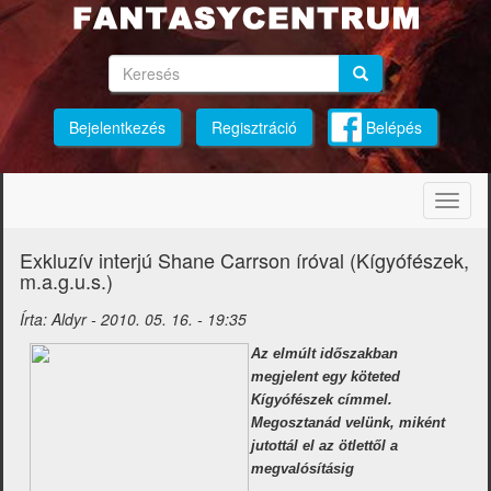
Ugrás
a
tartalomra
Keresés
Keresés
Keresés
Bejelentkezés
Regisztráció
Belépés
Navig
átkap
Exkluzív interjú Shane Carrson íróval (Kígyófészek,
m.a.g.u.s.)
Írta:
Aldyr
-
2010. 05. 16. - 19:35
Az elmúlt időszakban
megjelent egy köteted
Kígyófészek címmel.
Megosztanád velünk, miként
jutottál el az ötlettől a
megvalósításig