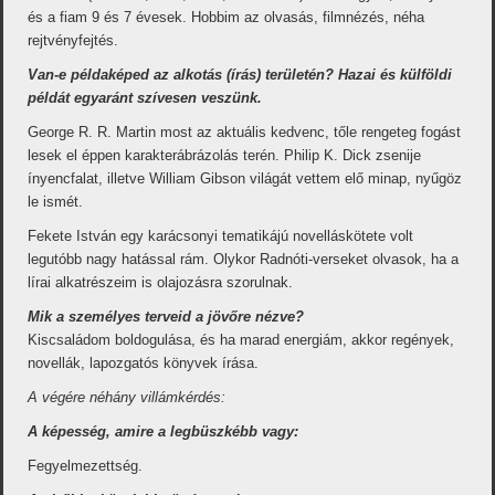
és a fiam 9 és 7 évesek. Hobbim az olvasás, filmnézés, néha
rejtvényfejtés.
Van-e példaképed az alkotás (írás) területén? Hazai és külföldi
példát egyaránt szívesen veszünk.
George R. R. Martin most az aktuális kedvenc, tőle rengeteg fogást
lesek el éppen karakterábrázolás terén. Philip K. Dick zsenije
ínyencfalat, illetve William Gibson világát vettem elő minap, nyűgöz
le ismét.
Fekete István egy karácsonyi tematikájú novelláskötete volt
legutóbb nagy hatással rám. Olykor Radnóti-verseket olvasok, ha a
lírai alkatrészeim is olajozásra szorulnak.
Mik a személyes terveid a jövőre nézve?
Kiscsaládom boldogulása, és ha marad energiám, akkor regények,
novellák, lapozgatós könyvek írása.
A végére néhány villámkérdés:
A képesség, amire a legbüszkébb vagy:
Fegyelmezettség.