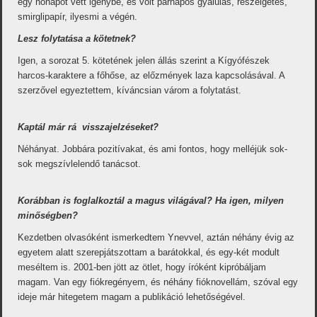
egy hónapot vett igénybe, és volt párnapos gyalulás, reszelgetés,
smirglipapír, ilyesmi a végén.
Lesz folytatása a kötetnek?
Igen, a sorozat 5. kötetének jelen állás szerint a Kígyófészek
harcos-karaktere a főhőse, az előzmények laza kapcsolásával. A
szerzővel egyeztettem, kíváncsian várom a folytatást.
Kaptál már rá visszajelzéseket?
Néhányat. Jobbára pozitívakat, és ami fontos, hogy melléjük sok-
sok megszívlelendő tanácsot.
Korábban is foglalkoztál a magus világával? Ha igen, milyen
minőségben?
Kezdetben olvasóként ismerkedtem Ynevvel, aztán néhány évig az
egyetem alatt szerepjátszottam a barátokkal, és egy-két modult
meséltem is. 2001-ben jött az ötlet, hogy íróként kipróbáljam
magam. Van egy fiókregényem, és néhány fióknovellám, szóval egy
ideje már hitegetem magam a publikáció lehetőségével.