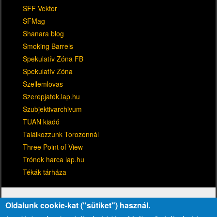
SFF Vektor
SFMag
Shanara blog
Smoking Barrels
Spekulatív Zóna FB
Spekulatív Zóna
Szellemlovas
Szerepjatek.lap.hu
Szubjektivarchivum
TUAN kiadó
Találkozzunk Torozonnál
Three Point of View
Trónok harca lap.hu
Tékák tárháza
Oldalunk cookie-kat ("sütiket") használ.