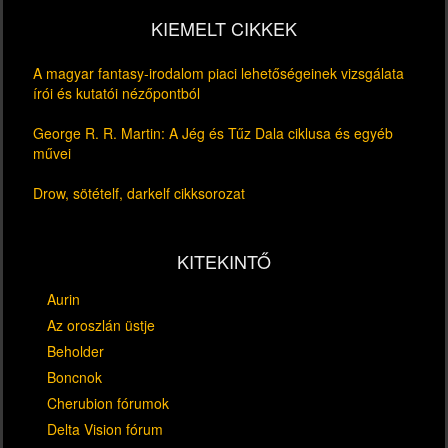
KIEMELT CIKKEK
A magyar fantasy-irodalom piaci lehetőségeinek vizsgálata
írói és kutatói nézőpontból
George R. R. Martin: A Jég és Tűz Dala ciklusa és egyéb
művei
Drow, sötételf, darkelf cikksorozat
KITEKINTŐ
Aurin
Az oroszlán üstje
Beholder
Boncnok
Cherubion fórumok
Delta Vision fórum