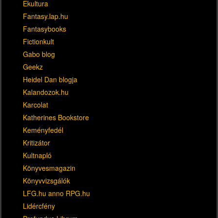
Ekultura
Fantasy.lap.hu
Fantasybooks
Fictionkult
Gabo blog
Geekz
Heidel Dan blogja
Kalandozok.hu
Karcolat
Katherines Bookstore
Keményfedél
Kritizátor
Kultnapló
Könyvesmagazin
Könyvvizsgálók
LFG.hu anno RPG.hu
Lidércfény