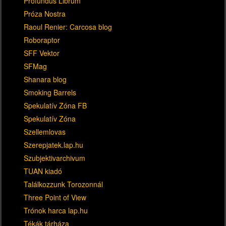
Profundus Librum
Próza Nostra
Raoul Renier: Carcosa blog
Roboraptor
SFF Vektor
SFMag
Shanara blog
Smoking Barrels
Spekulatív Zóna FB
Spekulatív Zóna
Szellemlovas
Szerepjatek.lap.hu
Szubjektivarchivum
TUAN kiadó
Találkozzunk Torozonnál
Three Point of View
Trónok harca lap.hu
Tékák tárháza