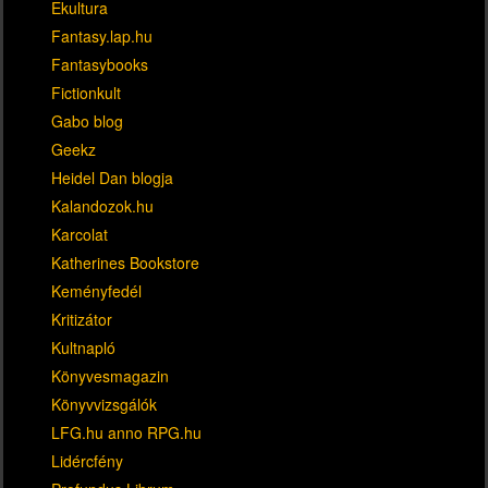
Ekultura
Fantasy.lap.hu
Fantasybooks
Fictionkult
Gabo blog
Geekz
Heidel Dan blogja
Kalandozok.hu
Karcolat
Katherines Bookstore
Keményfedél
Kritizátor
Kultnapló
Könyvesmagazin
Könyvvizsgálók
LFG.hu anno RPG.hu
Lidércfény