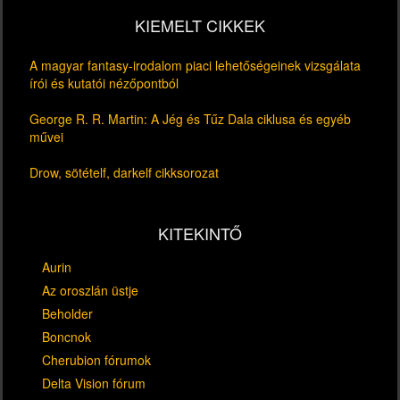
KIEMELT CIKKEK
A magyar fantasy-irodalom piaci lehetőségeinek vizsgálata
írói és kutatói nézőpontból
George R. R. Martin: A Jég és Tűz Dala ciklusa és egyéb
művei
Drow, sötételf, darkelf cikksorozat
KITEKINTŐ
Aurin
Az oroszlán üstje
Beholder
Boncnok
Cherubion fórumok
Delta Vision fórum