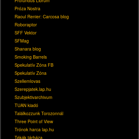
Profundus Librum
Próza Nostra
Raoul Renier: Carcosa blog
Roboraptor
SFF Vektor
SFMag
Shanara blog
Smoking Barrels
Spekulatív Zóna FB
Spekulatív Zóna
Szellemlovas
Szerepjatek.lap.hu
Szubjektivarchivum
TUAN kiadó
Találkozzunk Torozonnál
Three Point of View
Trónok harca lap.hu
Tékák tárháza