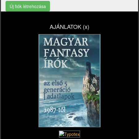
Új fiók létrehozása
AJÁNLATOK (x)