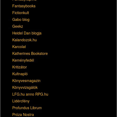
Fantasybooks
Fictionkult
Gabo blog
Geekz
Heidel Dan blogja
Kalandozok.hu
Karcolat
Katherines Bookstore
Keményfedél
Kritizátor
Kultnapló
Könyvesmagazin
Könyvvizsgálók
LFG.hu anno RPG.hu
Lidércfény
Profundus Librum
Próza Nostra