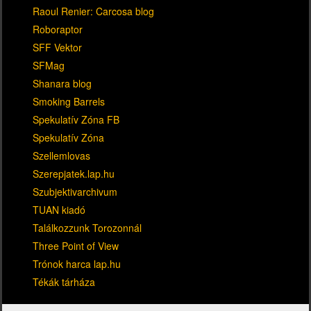
Raoul Renier: Carcosa blog
Roboraptor
SFF Vektor
SFMag
Shanara blog
Smoking Barrels
Spekulatív Zóna FB
Spekulatív Zóna
Szellemlovas
Szerepjatek.lap.hu
Szubjektivarchivum
TUAN kiadó
Találkozzunk Torozonnál
Three Point of View
Trónok harca lap.hu
Tékák tárháza