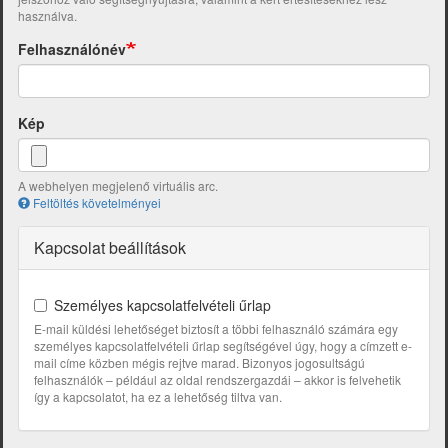
használva.
Felhasználónév
Kép
A webhelyen megjelenő virtuális arc.
Feltöltés követelményei
Kapcsolat beállítások
Személyes kapcsolatfelvételi űrlap
E-mail küldési lehetőséget biztosít a többi felhasználó számára egy
személyes kapcsolatfelvételi űrlap segítségével úgy, hogy a címzett e-
mail címe közben mégis rejtve marad. Bizonyos jogosultságú
felhasználók – például az oldal rendszergazdái – akkor is felvehetik
így a kapcsolatot, ha ez a lehetőség tiltva van.