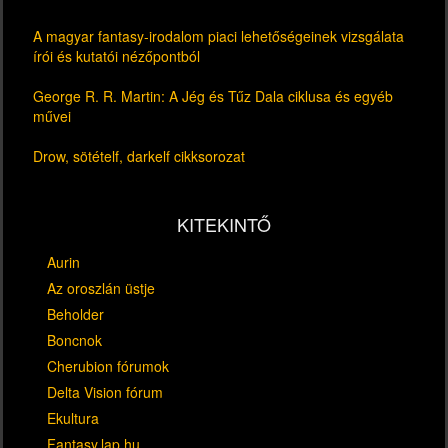
A magyar fantasy-irodalom piaci lehetőségeinek vizsgálata
írói és kutatói nézőpontból
George R. R. Martin: A Jég és Tűz Dala ciklusa és egyéb
művei
Drow, sötételf, darkelf cikksorozat
KITEKINTŐ
Aurin
Az oroszlán üstje
Beholder
Boncnok
Cherubion fórumok
Delta Vision fórum
Ekultura
Fantasy.lap.hu