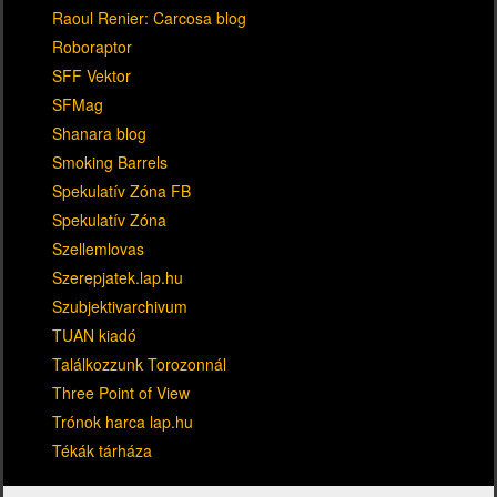
Raoul Renier: Carcosa blog
Roboraptor
SFF Vektor
SFMag
Shanara blog
Smoking Barrels
Spekulatív Zóna FB
Spekulatív Zóna
Szellemlovas
Szerepjatek.lap.hu
Szubjektivarchivum
TUAN kiadó
Találkozzunk Torozonnál
Three Point of View
Trónok harca lap.hu
Tékák tárháza