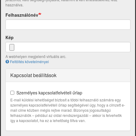
használva.
Felhasználónév
Kép
A webhelyen megjelenő virtuális arc.
Feltöltés követelményei
Kapcsolat beállítások
Személyes kapcsolatfelvételi űrlap
E-mail küldési lehetőséget biztosít a többi felhasználó számára egy
személyes kapcsolatfelvételi űrlap segítségével úgy, hogy a címzett e-
mail címe közben mégis rejtve marad. Bizonyos jogosultságú
felhasználók – például az oldal rendszergazdái – akkor is felvehetik
így a kapcsolatot, ha ez a lehetőség tiltva van.