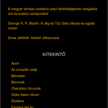
A magyar fantasy-irodalom piaci lehetőségeinek vizsgálata
írói és kutatói nézőpontból
George R. R. Martin: A Jég és Tűz Dala ciklusa és egyéb
művei
Drow, sötételf, darkelf cikksorozat
KITEKINTŐ
Aurin
Az oroszlán üstje
Beholder
Boncnok
Cherubion fórumok
Delta Vision fórum
Ekultura
Fantasy.lap.hu