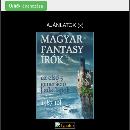
Új fiók létrehozása
AJÁNLATOK (x)