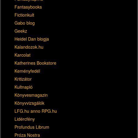
Fantasybooks
Fictionkult
Gabo blog
Geekz
Heidel Dan blogja
Kalandozok.hu
Karcolat
Katherines Bookstore
Keményfedél
Kritizátor
Kultnapló
Könyvesmagazin
Könyvvizsgálók
LFG.hu anno RPG.hu
Lidércfény
Profundus Librum
Próza Nostra