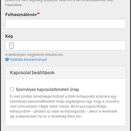
használva.
Felhasználónév
Kép
A webhelyen megjelenő virtuális arc.
Feltöltés követelményei
Kapcsolat beállítások
Személyes kapcsolatfelvételi űrlap
E-mail küldési lehetőséget biztosít a többi felhasználó számára egy
személyes kapcsolatfelvételi űrlap segítségével úgy, hogy a címzett e-
mail címe közben mégis rejtve marad. Bizonyos jogosultságú
felhasználók – például az oldal rendszergazdái – akkor is felvehetik
így a kapcsolatot, ha ez a lehetőség tiltva van.