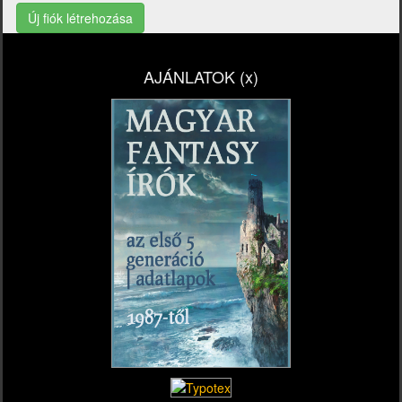
Új fiók létrehozása
AJÁNLATOK (x)