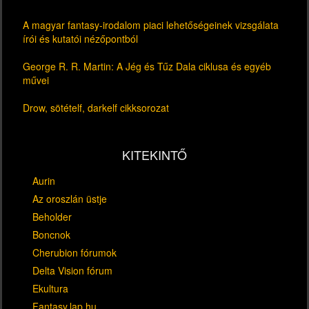
A magyar fantasy-irodalom piaci lehetőségeinek vizsgálata
írói és kutatói nézőpontból
George R. R. Martin: A Jég és Tűz Dala ciklusa és egyéb
művei
Drow, sötételf, darkelf cikksorozat
KITEKINTŐ
Aurin
Az oroszlán üstje
Beholder
Boncnok
Cherubion fórumok
Delta Vision fórum
Ekultura
Fantasy.lap.hu