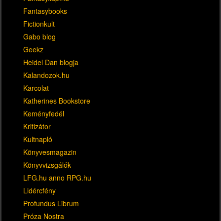
Fantasybooks
Fictionkult
Gabo blog
Geekz
Heidel Dan blogja
Kalandozok.hu
Karcolat
Katherines Bookstore
Keményfedél
Kritizátor
Kultnapló
Könyvesmagazin
Könyvvizsgálók
LFG.hu anno RPG.hu
Lidércfény
Profundus Librum
Próza Nostra