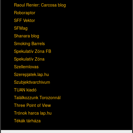
Raoul Renier: Carcosa blog
Roboraptor
SFF Vektor
SFMag
Shanara blog
Smoking Barrels
Spekulatív Zóna FB
Spekulatív Zóna
Szellemlovas
Szerepjatek.lap.hu
Szubjektivarchivum
TUAN kiadó
Találkozzunk Torozonnál
Three Point of View
Trónok harca lap.hu
Tékák tárháza