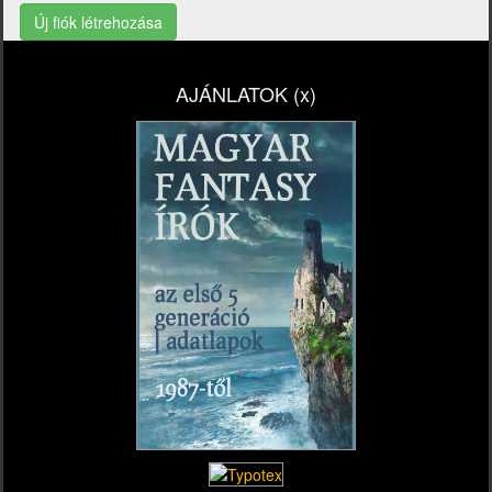
Új fiók létrehozása
AJÁNLATOK (x)