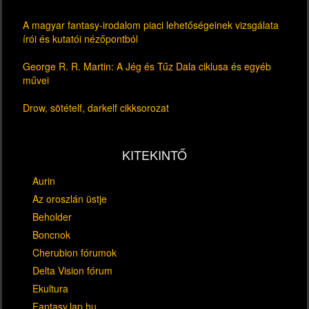
A magyar fantasy-irodalom piaci lehetőségeinek vizsgálata
írói és kutatói nézőpontból
George R. R. Martin: A Jég és Tűz Dala ciklusa és egyéb
művei
Drow, sötételf, darkelf cikksorozat
KITEKINTŐ
Aurin
Az oroszlán üstje
Beholder
Boncnok
Cherubion fórumok
Delta Vision fórum
Ekultura
Fantasy.lap.hu