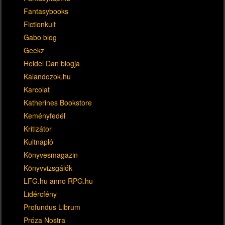
Fantasybooks
Fictionkult
Gabo blog
Geekz
Heidel Dan blogja
Kalandozok.hu
Karcolat
Katherines Bookstore
Keményfedél
Kritizátor
Kultnapló
Könyvesmagazin
Könyvvizsgálók
LFG.hu anno RPG.hu
Lidércfény
Profundus Librum
Próza Nostra