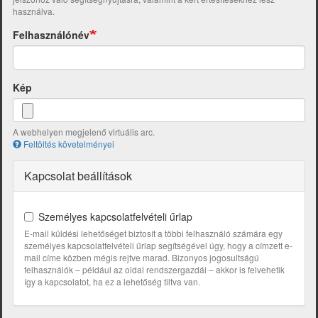
használva.
Felhasználónév
Kép
A webhelyen megjelenő virtuális arc.
Feltöltés követelményei
Kapcsolat beállítások
Személyes kapcsolatfelvételi űrlap
E-mail küldési lehetőséget biztosít a többi felhasználó számára egy
személyes kapcsolatfelvételi űrlap segítségével úgy, hogy a címzett e-
mail címe közben mégis rejtve marad. Bizonyos jogosultságú
felhasználók – például az oldal rendszergazdái – akkor is felvehetik
így a kapcsolatot, ha ez a lehetőség tiltva van.