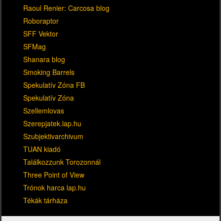
Raoul Renier: Carcosa blog
Roboraptor
SFF Vektor
SFMag
Shanara blog
Smoking Barrels
Spekulatív Zóna FB
Spekulatív Zóna
Szellemlovas
Szerepjatek.lap.hu
Szubjektivarchivum
TUAN kiadó
Találkozzunk Torozonnál
Three Point of View
Trónok harca lap.hu
Tékák tárháza