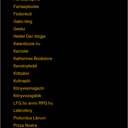
Fantasybooks
Fictionkult
Gabo blog
Geekz
Heidel Dan blogja
Kalandozok.hu
Karcolat
Katherines Bookstore
Keményfedél
Kritizátor
Kultnapló
Könyvesmagazin
Könyvvizsgálók
LFG.hu anno RPG.hu
Lidércfény
Profundus Librum
Próza Nostra