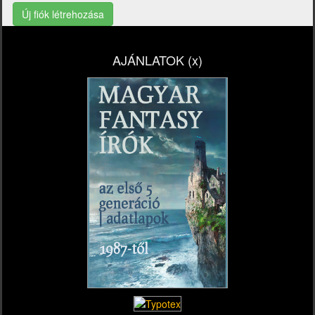
Új fiók létrehozása
AJÁNLATOK (x)