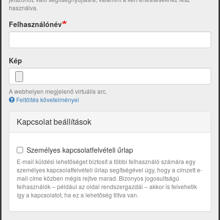
használva.
Felhasználónév
Kép
A webhelyen megjelenő virtuális arc.
Feltöltés követelményei
Kapcsolat beállítások
Személyes kapcsolatfelvételi űrlap
E-mail küldési lehetőséget biztosít a többi felhasználó számára egy
személyes kapcsolatfelvételi űrlap segítségével úgy, hogy a címzett e-
mail címe közben mégis rejtve marad. Bizonyos jogosultságú
felhasználók – például az oldal rendszergazdái – akkor is felvehetik
így a kapcsolatot, ha ez a lehetőség tiltva van.