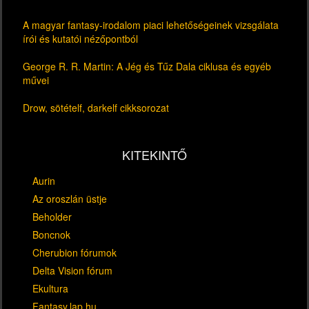
A magyar fantasy-irodalom piaci lehetőségeinek vizsgálata
írói és kutatói nézőpontból
George R. R. Martin: A Jég és Tűz Dala ciklusa és egyéb
művei
Drow, sötételf, darkelf cikksorozat
KITEKINTŐ
Aurin
Az oroszlán üstje
Beholder
Boncnok
Cherubion fórumok
Delta Vision fórum
Ekultura
Fantasy.lap.hu