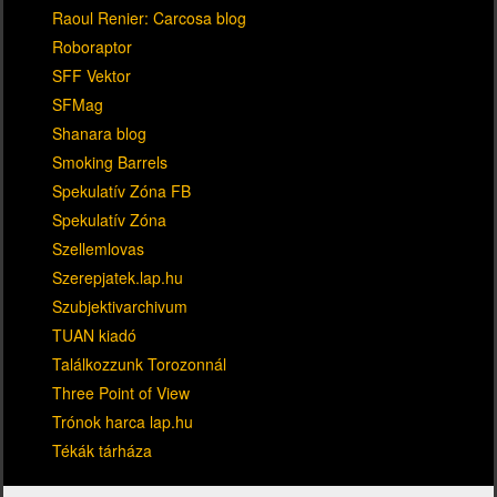
Raoul Renier: Carcosa blog
Roboraptor
SFF Vektor
SFMag
Shanara blog
Smoking Barrels
Spekulatív Zóna FB
Spekulatív Zóna
Szellemlovas
Szerepjatek.lap.hu
Szubjektivarchivum
TUAN kiadó
Találkozzunk Torozonnál
Three Point of View
Trónok harca lap.hu
Tékák tárháza