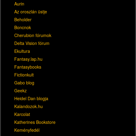
Aurin
Az oroszlán üstje
Beholder
Boncnok
Cherubion fórumok
Delta Vision fórum
Ekultura
Fantasy.lap.hu
Fantasybooks
Fictionkult
Gabo blog
Geekz
Heidel Dan blogja
Kalandozok.hu
Karcolat
Katherines Bookstore
Keményfedél