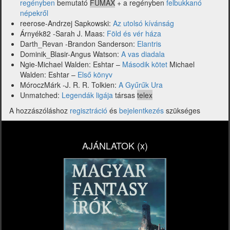
regényben
bemutató
FUMAX
+ a regényben
felbukkanó
népekről
reerose-Andrzej Sapkowski:
Az utolsó kívánság
Árnyék82 -Sarah J. Maas:
Föld és vér háza
Darth_Revan -Brandon Sanderson:
Elantris
Dominik_Blasir-Angus Watson:
A vas diadala
Ngie-Michael Walden: Eshtar –
Második kötet
Michael
Walden: Eshtar –
Első könyv
MóroczMárk -J. R. R. Tolkien:
A Gyűrűk Ura
Unmatched:
Legendák ligája
társas
telex
A hozzászóláshoz
regisztráció
és
bejelentkezés
szükséges
AJÁNLATOK (x)