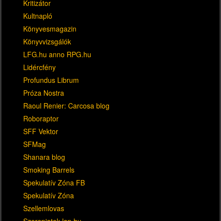
Kritizátor
Kultnapló
Könyvesmagazin
Könyvvizsgálók
LFG.hu anno RPG.hu
Lidércfény
Profundus Librum
Próza Nostra
Raoul Renier: Carcosa blog
Roboraptor
SFF Vektor
SFMag
Shanara blog
Smoking Barrels
Spekulatív Zóna FB
Spekulatív Zóna
Szellemlovas
Szerepjatek.lap.hu