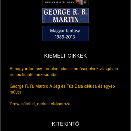
KIEMELT CIKKEK
A magyar fantasy-irodalom piaci lehetőségeinek vizsgálata
írói és kutatói nézőpontból
George R. R. Martin: A Jég és Tűz Dala ciklusa és egyéb
művei
Drow, sötételf, darkelf cikksorozat
KITEKINTŐ