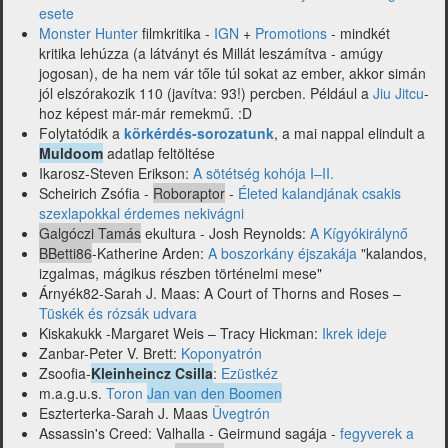
esete
Monster Hunter
filmkritika -
IGN
+
Promotions
- mindkét
kritika lehúzza (a látványt és Millát leszámítva - amúgy
jogosan), de ha nem vár tőle túl sokat az ember, akkor simán
jól elszórakozik 110 (javítva: 93!) percben. Például a
Jiu Jitcu
-
hoz képest már-már remekmű. :D
Folytatódik a
körkérdés-sorozatunk
, a mai nappal elindult a
Muldoom
adatlap feltöltése
Ikarosz-Steven Erikson:
A sötétség kohója I–II.
Scheirich Zsófia -
Roboraptor
-
Életed kalandjának csakis
szexlapokkal érdemes nekivágni
Galgóczi Tamás
ekultura - Josh Reynolds:
A Kígyókirálynő
BBetti86
-Katherine Arden:
A boszorkány éjszakája
"kalandos,
izgalmas, mágikus részben történelmi mese"
Árnyék82-Sarah J. Maas: A Court of Thorns and Roses –
Tüskék és rózsák udvara
Kiskakukk -Margaret Weis – Tracy Hickman:
Ikrek ideje
Zanbar-Peter V. Brett:
Koponyatrón
Zsoofia-
Kleinheincz Csilla
:
Ezüstkéz
m.a.g.u.s.
Toron
Jan van den Boomen
Eszterterka-Sarah J. Maas
Üvegtrón
Assassin's Creed: Valhalla - Geirmund sagája -
fegyverek a