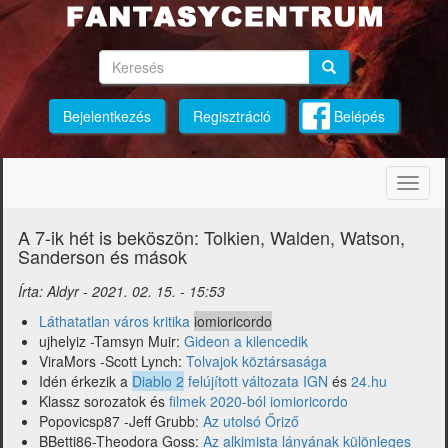
Ugrás
a
tartalomra
Keresés
Keresés
Keresés
Bejelentkezés
Regisztráció
Belépés
Navig
átkap
A 7-ik hét is beköszön: Tolkien, Walden, Watson,
Sanderson és mások
Írta:
Aldyr
-
2021. 02. 15. - 15:53
Láthatatlan város kritika
iomioricordo
ujhelyiz -Tamsyn Muir:
Gideon a kilencedik
ViraMors -Scott Lynch:
Tolvajok köztársasága
Idén érkezik a
Diablo 2
felújított változata IGN
és
24.hu
Klassz sorozatok és
filmek 2020-ból iomioricordo
Popovicsp87 -Jeff Grubb:
Az utolsó Őriző
BBetti86-Theodora Goss:
Az alkimista lányának különleges