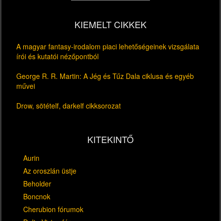
KIEMELT CIKKEK
A magyar fantasy-irodalom piaci lehetőségeinek vizsgálata
írói és kutatói nézőpontból
George R. R. Martin: A Jég és Tűz Dala ciklusa és egyéb
művei
Drow, sötételf, darkelf cikksorozat
KITEKINTŐ
Aurin
Az oroszlán üstje
Beholder
Boncnok
Cherubion fórumok