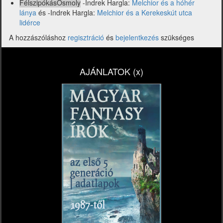
FélszipókásŐsmoly
-Indrek Hargla:
Melchior és a hóhér
lánya
és -Indrek Hargla:
Melchior és a Kerekeskút utca
lidérce
A hozzászóláshoz
regisztráció
és
bejelentkezés
szükséges
AJÁNLATOK (x)