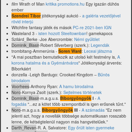
film
Wrath of Man
kritika promotions.hu
Egy igazán dühös
ember
Szendrei Tibor
jótékonysági aukció -
a galéria vezetőjével
rövid interjú
Witchfire fantasy játék és mások
PC-re 2021-ben IGN
Wasteland 3 -
isten hozott Steeltownban
! gamekapocs
Szilárd_Berke -Joe Abercrombie:
Némi gyűlölet
Dominik_Blasir
-Robert Silverberg (szerk.):
Legendák
trombitang-Ammerúnia -
Soren Ward
:
Leceai játszma
"A mai posztban bemutatkozik az utolsó két festmény is,
A
korona hatalma és a Gyémántváros
" Jótékonysági árverés:
Bíborkáért
donzella -Leigh Bardugo: Crooked Kingdom –
Bűnös
birodalom
Voorhees
-Anthony Ryan:
A hamu birodalma
Noro
-Kornya Zsolt (szerk.):
Sejtelmes történetek
Dominik_Blasir
-m.a.g.u.s.
Bíborgyöngyök
I
-
A
fogadás
"...ez a kötet több szempontból is igen erősnek tűnt."
Noro
-m.a.g.u.s.
Bíborgyöngyök
III
-
A számadás
"Ez nem
jelenti azt, hogy a novellák többsége automatikusan rosszabb
lenne, de kétségtelenül nagyon más hangvételűek."
Darth_Revan
-R. A. Salvatore:
Egy őrült isten gyermeke