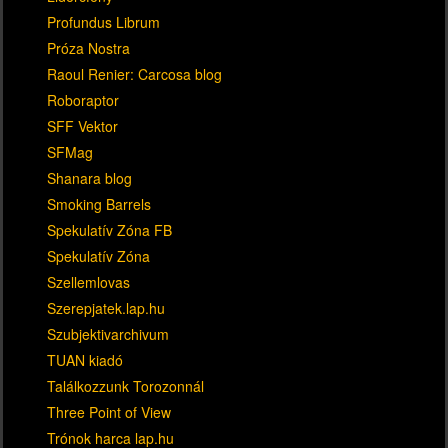
Profundus Librum
Próza Nostra
Raoul Renier: Carcosa blog
Roboraptor
SFF Vektor
SFMag
Shanara blog
Smoking Barrels
Spekulatív Zóna FB
Spekulatív Zóna
Szellemlovas
Szerepjatek.lap.hu
Szubjektivarchivum
TUAN kiadó
Találkozzunk Torozonnál
Three Point of View
Trónok harca lap.hu