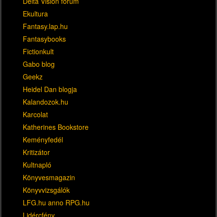
Delta Vision fórum
Ekultura
Fantasy.lap.hu
Fantasybooks
Fictionkult
Gabo blog
Geekz
Heidel Dan blogja
Kalandozok.hu
Karcolat
Katherines Bookstore
Keményfedél
Kritizátor
Kultnapló
Könyvesmagazin
Könyvvizsgálók
LFG.hu anno RPG.hu
Lidércfény