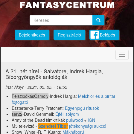
Ugrás
a
tartalomra
Keresés
Keresés
Keresés
Bejelentkezés
Regisztráció
Belépés
Navig
átkap
A 21. hét hírei - Salvatore, Indrek Hargla,
Bíborgyöngyök antológiák
Írta:
Aldyr
-
2021. 05. 25. - 16:55
FélszipókásŐsmoly
-Indrek Hargla:
Melchior és a piritai
fojtogató
Eszterterka-Terry Pratchett:
Egyenjogú rítusok
ser22
-David Gemmell:
Éjféli sólyom
Army of the Dead filmkrtikák
puliwood
+
IGN
M5 televízió -
Szendrei Tibor
jótékonysági aukció
Snow_White -R. F. Kuang:
Mákháború