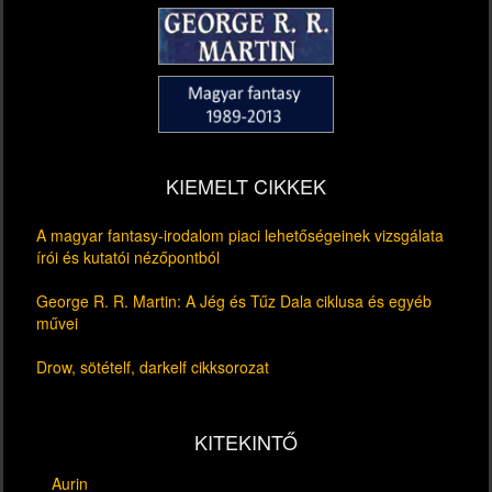
KIEMELT CIKKEK
A magyar fantasy-irodalom piaci lehetőségeinek vizsgálata
írói és kutatói nézőpontból
George R. R. Martin: A Jég és Tűz Dala ciklusa és egyéb
művei
Drow, sötételf, darkelf cikksorozat
KITEKINTŐ
Aurin