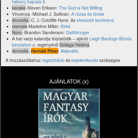
háború hajnala II.
kecske
-Steven Erikson:
The God is Not Willing
Vincenza -Michael J. Sullivan:
A rózsa és tövise
donzella
-C. J. Cutcliffe Hyne: Az
elveszett kontinens
reerose
-Madeline Miller:
Kirké
Noro
-Brandon Sanderson:
Oathbringer
A hat varjú kalandja folytatódik – ajánló
Leigh Bardugo Bűnös
birodalom
c. regényéről
Szilágyi Heléna
donzella
-
Hernád Péter
:
Alakváltó
A hozzászóláshoz
regisztráció
és
bejelentkezés
szükséges
AJÁNLATOK (x)