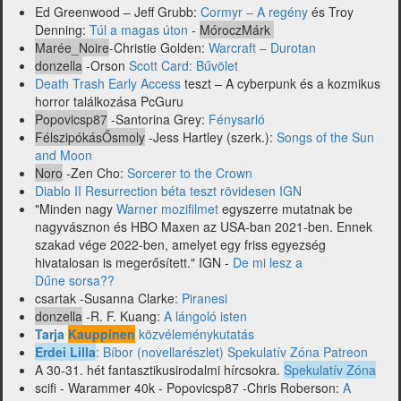
Ed Greenwood – Jeff Grubb:
Cormyr – A regény
és Troy
Denning:
Túl a magas úton
-
MóroczMárk
Marée_Noire
-Christie Golden:
Warcraft – Durotan
donzella
-Orson
Scott Card: Bűvölet
Death Trash Early Access
teszt – A cyberpunk és a kozmikus
horror találkozása PcGuru
Popovicsp87
-Santorina Grey:
Fénysarló
FélszipókásŐsmoly
-Jess Hartley (szerk.):
Songs of the Sun
and Moon
Noro
-Zen Cho:
Sorcerer to the Crown
Diablo II Resurrection béta teszt rövidesen IGN
"Minden nagy
Warner mozifilmet
egyszerre mutatnak be
nagyvásznon és HBO Maxen az USA-ban 2021-ben. Ennek
szakad vége 2022-ben, amelyet egy friss egyezség
hivatalosan is megerősített." IGN -
De mi lesz a
Dűne sorsa??
csartak -Susanna Clarke:
Piranesi
donzella
-R. F. Kuang:
A lángoló isten
Tarja
Kauppinen
közvéleménykutatás
Erdei Lilla
: Bíbor (novellarészlet)
Spekulatív Zóna Patreon
A 30-31. hét fantasztikusirodalmi hírcsokra.
Spekulatív Zóna
scifi - Warammer 40k - Popovicsp87 -Chris Roberson:
A