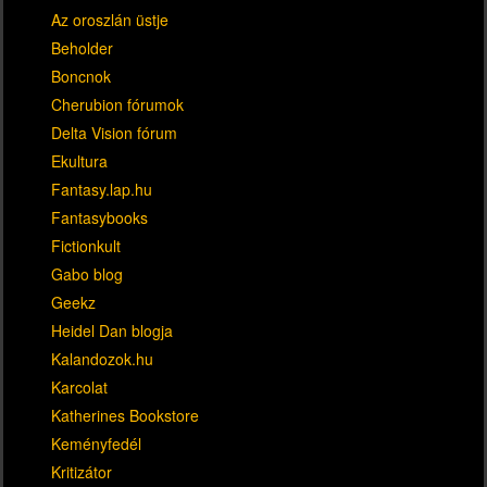
Az oroszlán üstje
Beholder
Boncnok
Cherubion fórumok
Delta Vision fórum
Ekultura
Fantasy.lap.hu
Fantasybooks
Fictionkult
Gabo blog
Geekz
Heidel Dan blogja
Kalandozok.hu
Karcolat
Katherines Bookstore
Keményfedél
Kritizátor