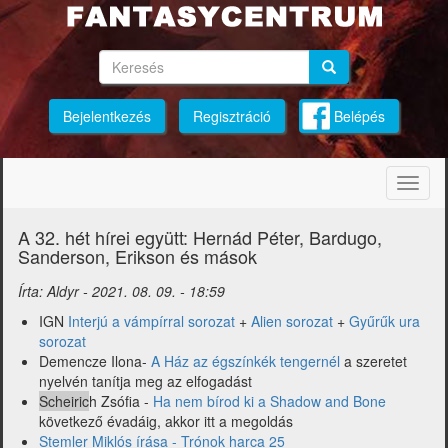
Ugrás
a
tartalomra
Keresés
Keresés
Keresés
Bejelentkezés
Regisztráció
Belépés
Navig
átkap
A 32. hét hírei együtt: Hernád Péter, Bardugo,
Sanderson, Erikson és mások
Írta:
Aldyr
-
2021. 08. 09. - 18:59
IGN
Interjú a vámpírral sorozat
+
Alien sorozat
+
Gyűrűk ura
sorozat
Demencze Ilona-
A Ház az égszínkék tengernél
a szeretet
nyelvén tanítja meg az elfogadást
Scheiric
h Zsófia -
Ha nem bírod ki a Shadow and Bone
következő évadáig, akkor itt a megoldás
Stemler Miklós írása - Trónok harca 25