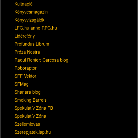
Kultnapló
Könyvesmagazin
Könyvvizsgálók
LFG.hu anno RPG.hu
Lidércfény
Profundus Librum
Próza Nostra
Raoul Renier: Carcosa blog
Roboraptor
SFF Vektor
SFMag
Shanara blog
Smoking Barrels
Spekulatív Zóna FB
Spekulatív Zóna
Szellemlovas
Szerepjatek.lap.hu