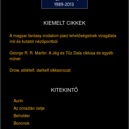
KIEMELT CIKKEK
A magyar fantasy-irodalom piaci lehetőségeinek vizsgálata
írói és kutatói nézőpontból
George R. R. Martin: A Jég és Tűz Dala ciklusa és egyéb
művei
Drow, sötételf, darkelf cikksorozat
KITEKINTŐ
Aurin
Az oroszlán üstje
Beholder
Boncnok