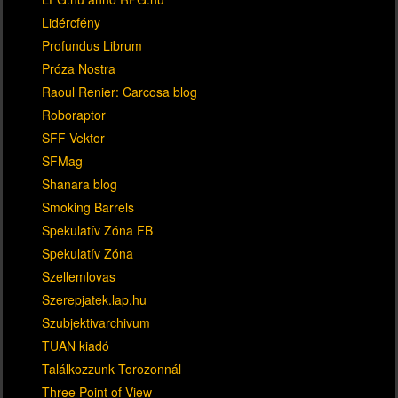
Lidércfény
Profundus Librum
Próza Nostra
Raoul Renier: Carcosa blog
Roboraptor
SFF Vektor
SFMag
Shanara blog
Smoking Barrels
Spekulatív Zóna FB
Spekulatív Zóna
Szellemlovas
Szerepjatek.lap.hu
Szubjektivarchivum
TUAN kiadó
Találkozzunk Torozonnál
Three Point of View