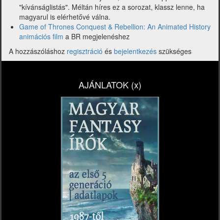
"kívánságlistás". Méltán híres ez a sorozat, klassz lenne, ha
magyarul is elérhetővé válna.
Game of Thrones Conquest & Rebellion: An Animated History
animációs film
a BR megjelenéshez
A hozzászóláshoz
regisztráció
és
bejelentkezés
szükséges
AJÁNLATOK (x)