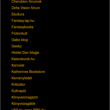
Cherubion fórumok
Delta Vision fórum
Ekultura
Fantasy.lap.hu
Fantasybooks
Fictionkult
Gabo blog
Geekz
Heidel Dan blogja
Kalandozok.hu
Karcolat
Katherines Bookstore
Keményfedél
Kritizátor
Kultnapló
Könyvesmagazin
Könyvvizsgálók
LFG.hu anno RPG.hu