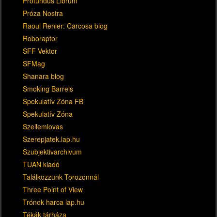
Profundus Librum
Próza Nostra
Raoul Renier: Carcosa blog
Roboraptor
SFF Vektor
SFMag
Shanara blog
Smoking Barrels
Spekulatív Zóna FB
Spekulatív Zóna
Szellemlovas
Szerepjatek.lap.hu
Szubjektivarchivum
TUAN kiadó
Találkozzunk Torozonnál
Three Point of View
Trónok harca lap.hu
Tékák tárháza