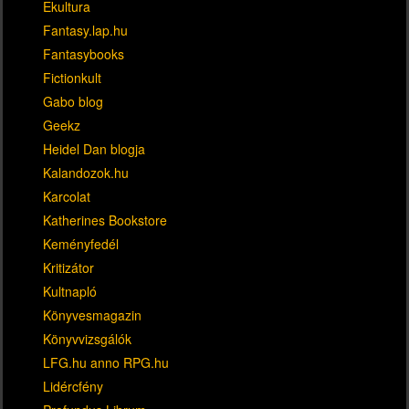
Ekultura
Fantasy.lap.hu
Fantasybooks
Fictionkult
Gabo blog
Geekz
Heidel Dan blogja
Kalandozok.hu
Karcolat
Katherines Bookstore
Keményfedél
Kritizátor
Kultnapló
Könyvesmagazin
Könyvvizsgálók
LFG.hu anno RPG.hu
Lidércfény