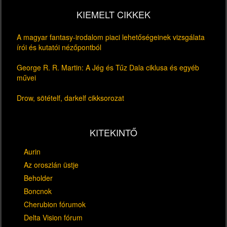
KIEMELT CIKKEK
A magyar fantasy-irodalom piaci lehetőségeinek vizsgálata
írói és kutatói nézőpontból
George R. R. Martin: A Jég és Tűz Dala ciklusa és egyéb
művei
Drow, sötételf, darkelf cikksorozat
KITEKINTŐ
Aurin
Az oroszlán üstje
Beholder
Boncnok
Cherubion fórumok
Delta Vision fórum