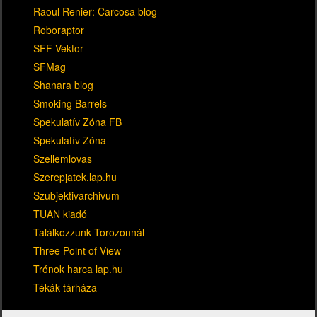
Raoul Renier: Carcosa blog
Roboraptor
SFF Vektor
SFMag
Shanara blog
Smoking Barrels
Spekulatív Zóna FB
Spekulatív Zóna
Szellemlovas
Szerepjatek.lap.hu
Szubjektivarchivum
TUAN kiadó
Találkozzunk Torozonnál
Three Point of View
Trónok harca lap.hu
Tékák tárháza