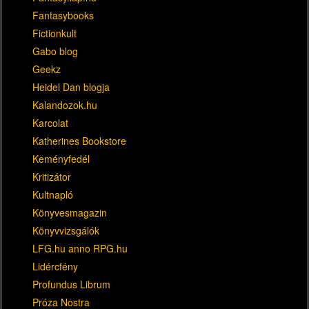
Fantasybooks
Fictionkult
Gabo blog
Geekz
Heidel Dan blogja
Kalandozok.hu
Karcolat
Katherines Bookstore
Keményfedél
Kritizátor
Kultnapló
Könyvesmagazin
Könyvvizsgálók
LFG.hu anno RPG.hu
Lidércfény
Profundus Librum
Próza Nostra