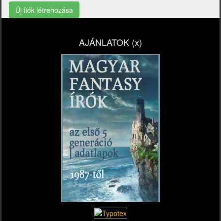
Új fiók létrehozása
AJÁNLATOK (x)