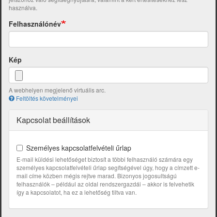
használva.
Felhasználónév
Kép
A webhelyen megjelenő virtuális arc.
Feltöltés követelményei
Kapcsolat beállítások
Személyes kapcsolatfelvételi űrlap
E-mail küldési lehetőséget biztosít a többi felhasználó számára egy
személyes kapcsolatfelvételi űrlap segítségével úgy, hogy a címzett e-
mail címe közben mégis rejtve marad. Bizonyos jogosultságú
felhasználók – például az oldal rendszergazdái – akkor is felvehetik
így a kapcsolatot, ha ez a lehetőség tiltva van.