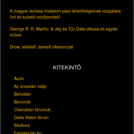
A magyar fantasy-irodalom piaci lehetőségeinek vizsgálata
írói és kutatói nézőpontból
George R. R. Martin: A Jég és Tűz Dala ciklusa és egyéb
művei
Drow, sötételf, darkelf cikksorozat
KITEKINTŐ
Aurin
Az oroszlán üstje
Beholder
Boncnok
Cherubion fórumok
Delta Vision fórum
Ekultura
Fantasy.lap.hu