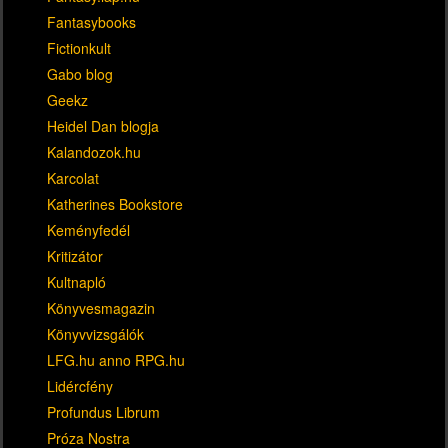
Fantasybooks
Fictionkult
Gabo blog
Geekz
Heidel Dan blogja
Kalandozok.hu
Karcolat
Katherines Bookstore
Keményfedél
Kritizátor
Kultnapló
Könyvesmagazin
Könyvvizsgálók
LFG.hu anno RPG.hu
Lidércfény
Profundus Librum
Próza Nostra