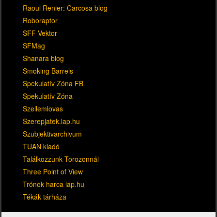
Raoul Renier: Carcosa blog
Roboraptor
SFF Vektor
SFMag
Shanara blog
Smoking Barrels
Spekulatív Zóna FB
Spekulatív Zóna
Szellemlovas
Szerepjatek.lap.hu
Szubjektivarchivum
TUAN kiadó
Találkozzunk Torozonnál
Three Point of View
Trónok harca lap.hu
Tékák tárháza