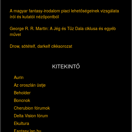
A magyar fantasy-irodalom piaci lehetőségeinek vizsgálata
írói és kutatói nézőpontból
George R. R. Martin: A Jég és Tűz Dala ciklusa és egyéb
művei
Drow, sötételf, darkelf cikksorozat
KITEKINTŐ
Aurin
Az oroszlán üstje
Beholder
Boncnok
Cherubion fórumok
Delta Vision fórum
Ekultura
Fantasy.lap.hu