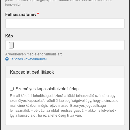
használva.
Felhasználónév
Kép
A webhelyen megjelenő virtuális arc.
Feltöltés követelményei
Kapcsolat beállítások
Személyes kapcsolatfelvételi űrlap
E-mail küldési lehetőséget biztosít a többi felhasználó számára egy
személyes kapcsolatfelvételi űrlap segítségével úgy, hogy a címzett e-
mail címe közben mégis rejtve marad. Bizonyos jogosultságú
felhasználók – például az oldal rendszergazdái – akkor is felvehetik
így a kapcsolatot, ha ez a lehetőség tiltva van.