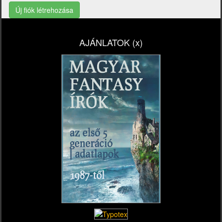
Új fiók létrehozása
AJÁNLATOK (x)