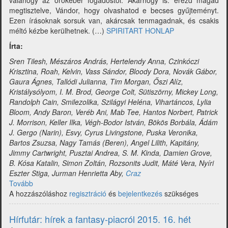
valahogy az örökéber fogadóstól. Akárhogy is: érezd magad
megtisztelve, Vándor, hogy olvashatod e becses gyűjteményt.
Ezen írásoknak sorsuk van, akárcsak tenmagadnak, és csakis
méltó kézbe kerülhetnek. (…)
SPIRITART HONLAP
Írta:
Sren Tilesh, Mészáros András, Hertelendy Anna, Czinkóczi
Krisztina, Roah, Kelvin, Vass Sándor, Bloody Dora, Novák Gábor,
Gaura Ágnes, Tallódi Julianna, Tim Morgan, Őszi Alíz,
Kristálysólyom, I. M. Brod, George Colt, Sütiszörny, Mickey Long,
Randolph Cain, Smilezolika, Szilágyi Heléna, Vihartáncos, Lylia
Bloom, Andy Baron, Veréb Ani, Mab Tee, Hantos Norbert, Patrick
J. Morrison, Keller Ilka, Végh-Bodor István, Bökös Borbála, Ádám
J. Gergo (Narin), Esvy, Cyrus Livingstone, Puska Veronika,
Bartos Zsuzsa, Nagy Tamás (Beren), Angel Lilith, Kapitány,
Jimmy Cartwright, Pusztai Andrea, S. M. Kinda, Damien Grove,
B. Kósa Katalin, Simon Zoltán, Rozsonits Judit, Máté Vera, Nyíri
Eszter Stiga, Jurman Henrietta Aby,
Craz
Tovább
(Kalandok
A hozzászóláshoz
és
regisztráció
és
bejelentkezés
szükséges
kalandozók
antológia
Hírfutár: hírek a fantasy-piacról 2015. 16. hét
-