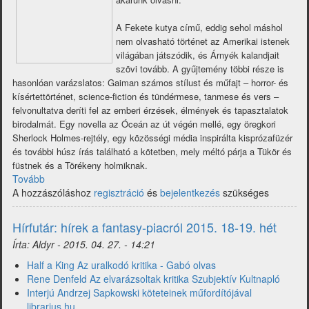
A Fekete kutya című, eddig sehol máshol
nem olvasható történet az Amerikai istenek
világában játszódik, és Árnyék kalandjait
szövi tovább. A gyűjtemény többi része is
hasonlóan varázslatos: Gaiman számos stílust és műfajt – horror- és
kísértettörténet, science-fiction és tündérmese, tanmese és vers –
felvonultatva deríti fel az emberi érzések, élmények és tapasztalatok
birodalmát. Egy novella az Óceán az út végén mellé, egy öregkori
Sherlock Holmes-rejtély, egy közösségi média inspirálta kisprózafüzér
és további húsz írás található a kötetben, mely méltó párja a Tükör és
füstnek és a Törékeny holmiknak.
Tovább
(Neil
A hozzászóláshoz
Gaiman:
regisztráció
és
bejelentkezés
szükséges
Felkavaró
tartalom)
Hírfutár: hírek a fantasy-piacról 2015. 18-19. hét
Írta:
Aldyr
-
2015. 04. 27. - 14:21
Half a King Az uralkodó kritika - Gabó olvas
Rene Denfeld Az elvarázsoltak kritika Szubjektív Kultnapló
Interjú Andrzej Sapkowski köteteinek műfordítójával
librarius.hu