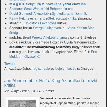
m.a.g.u.s. Scriptura V. novellapályázat előzetes
Shanara: Scott Westerfeld Behemót kritika
David Gemmell A kísértetkirály ekultura.hu Dominik
Kathy Reichs és a Fertőzöttek sorozat kritika
sfmag.hu
sfmag.hu
Holdstock Lavondyss
kritika
Shanara kritika
Szergej Lukjanyenko - Vitalij Kaplan Más
őrség
moly.hu:
Brent Weeks A fekete prizma
vicomte értékelése
Egy kis
exkluzív
csemege Pozsgay​ Gyula festőművésztől:
átalakított Boszorkánylovag festmény
nagy felbontásban
a m.a.g.u.s. Kiválasztottak kártyajátékhoz. Elérhető it:
Eric
Muldoom Olvasói Kör
Tovább
(Hírfutár:
A hozzászóláshoz
hírek
regisztráció
és
bejelentkezés
szükséges
a
fantasy-
Joe Abercrombie: Half a King Az uralkodó - rövid
piacról
kritika
2015.
Írta:
Aldyr
-
2015. 04. 26. - 17:39
18-
19.
Vegyesek az érzéseim Abercrombie
hét)
regényeivel kapcsolatban, persze a mérleg