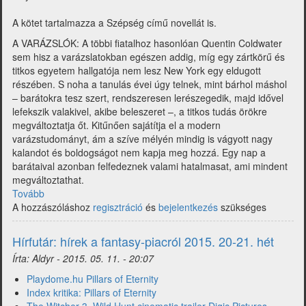
A kötet tartalmazza a Szépség című novellát is.
A VARÁZSLÓK: A többi fiatalhoz hasonlóan Quentin Coldwater
sem hisz a varázslatokban egészen addig, míg egy zártkörű és
titkos egyetem hallgatója nem lesz New York egy eldugott
részében. S noha a tanulás évei úgy telnek, mint bárhol máshol
– barátokra tesz szert, rendszeresen lerészegedik, majd idővel
lefekszik valakivel, akibe beleszeret –, a titkos tudás örökre
megváltoztatja őt. Kitűnően sajátítja el a modern
varázstudományt, ám a szíve mélyén mindig is vágyott nagy
kalandot és boldogságot nem kapja meg hozzá. Egy nap a
barátaival azonban felfedeznek valami hatalmasat, ami mindent
megváltoztathat.
Tovább
(AGAVE
A hozzászóláshoz
kiadó:
regisztráció
és
bejelentkezés
szükséges
Könyvheti
megjelenések
Hírfutár: hírek a fantasy-piacról 2015. 20-21. hét
2015)
Írta:
Aldyr
-
2015. 05. 11. - 20:07
Playdome.hu Pillars of Eternity
Index kritika: Pillars of Eternity