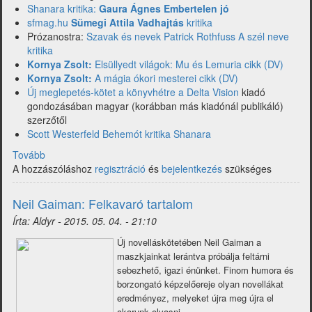
Shanara kritika:
Gaura Ágnes Embertelen jó
sfmag.hu
Sümegi Attila Vadhajtás
kritika
Prózanostra:
Szavak és nevek Patrick Rothfuss A szél neve
kritika
Kornya Zsolt:
Elsüllyedt világok: Mu és Lemuria cikk (DV)
Kornya Zsolt:
A mágia ókori mesterei cikk (DV)
Új meglepetés-kötet a könyvhétre a Delta Vision
kiadó
gondozásában magyar (korábban más kiadónál publikáló)
szerzőtől
Scott Westerfeld Behemót kritika Shanara
Tovább
(Hírfutár:
A hozzászóláshoz
hírek
regisztráció
és
bejelentkezés
szükséges
a
fantasy-
Neil Gaiman: Felkavaró tartalom
piacról
Írta:
Aldyr
-
2015. 05. 04. - 21:10
2015.
20-
Új novelláskötetében Neil Gaiman a
21.
maszkjainkat lerántva próbálja feltárni
hét)
sebezhető, igazi énünket. Finom humora és
borzongató képzelőereje olyan novellákat
eredményez, melyeket újra meg újra el
akarunk olvasni.