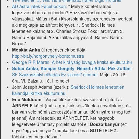
The Witcher 3. Wild Hunt cinematic trailer Digic Pictures
AD Astra játék Facebookon
: " Melyik kötetet látnád
legszívesebben a polcodon? Hozzászólásban várjuk a
válaszokat. Május 18-án kisorsolunk egy szerencsés nyertest,
aki megkapja az áhított könyvet. 1. Sherlock Holmes
lehetetlen kalandjai 2. Charles Stross: Pokoli archívum 3.
Hannu Rajaniemi: A kauzalitás angyala 4. Ramez Naam:
Nexus"
Moskát Anita
új regényének borítója:
http://bit.ly/horgonyhely-boritomustra
George R R Martin: A hét királyság lovagja kritika ekultura.hu
Sohár Anikó, Kamper Gergely
,
Németh Attila, Pék Zoltán
-
SF Szakosztályi előadás Ez vicces? címmel
. Május 20. 18
óra, VI. Bajza u. 18. I. emelet
John Joseph Adams (szerk.):
Sherlock Holmes lehetetlen
kalandjai kritika ekultura.hu
Eric Muldoom
: "
Végső előkészítési szakaszába jutott az
ÁRNYELF
kötet (már a grafikák készülnek a novellákhoz, és
bár van vele némi szerkesztési munka, idén nyáron meg tud
jelenni!) Amint leadtuk az ÁRNYELFET, két nagyobb
lélegzetvételű fantasy-projekt startol el:
Boszorkányúr
(ez
ugye "egyszemélyes" munka lesz) és a
SÖTÉTELF 2.
többkezes megoldással."