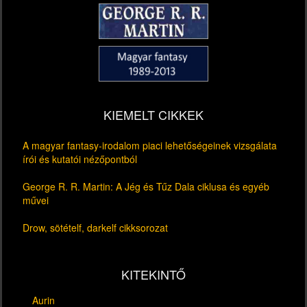
KIEMELT CIKKEK
A magyar fantasy-irodalom piaci lehetőségeinek vizsgálata
írói és kutatói nézőpontból
George R. R. Martin: A Jég és Tűz Dala ciklusa és egyéb
művei
Drow, sötételf, darkelf cikksorozat
KITEKINTŐ
Aurin