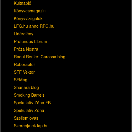
Kultnapló
Könyvesmagazin
Könyvvizsgálók
LFG.hu anno RPG.hu
Lidércfény
Profundus Librum
Próza Nostra
Raoul Renier: Carcosa blog
Roboraptor
SFF Vektor
SFMag
Shanara blog
Smoking Barrels
Spekulatív Zóna FB
Spekulatív Zóna
Szellemlovas
Szerepjatek.lap.hu