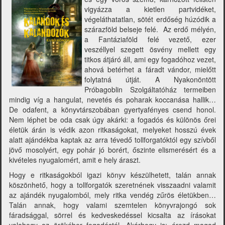
vigyázza a kietlen partvidéket,
végeláthatatlan, sötét erdőség húzódik a
szárazföld belseje felé. Az erdő mélyén,
a Fantáziaföld felé vezető, ezer
veszéllyel szegett ösvény mellett egy
titkos átjáró áll, ami egy fogadóhoz vezet,
ahová betérhet a fáradt vándor, mielőtt
folytatná útját. A Nyakonöntött
Próbagoblin Szolgáltatóház termeiben
mindig víg a hangulat, nevetés és poharak koccanása hallik…
De odafent, a könyvtárszobában gyertyafényes csend honol.
Nem léphet be oda csak úgy akárki: a fogadós és különös őrei
életük árán is védik azon ritkaságokat, melyeket hosszú évek
alatt ajándékba kaptak az arra tévedő tollforgatóktól egy szívből
jövő mosolyért, egy pohár jó borért, őszinte elismerésért és a
kivételes nyugalomért, amit e hely áraszt.
Hogy e ritkaságokból igazi könyv készülhetett, talán annak
köszönhető, hogy a tollforgatók szeretnének visszaadni valamit
az ajándék nyugalomból, mely ritka vendég zűrös életükben…
Talán annak, hogy valami szemtelen könyvrajongó sok
fáradsággal, sörrel és kedveskedéssel kicsalta az írásokat