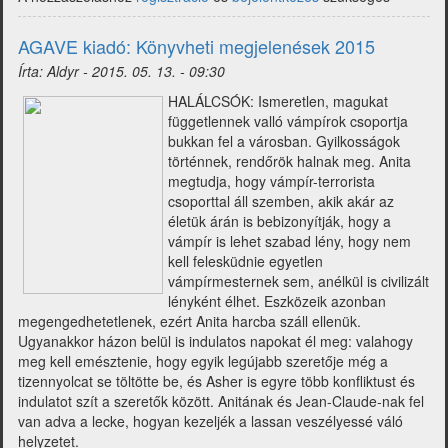
a
fantasy-
AGAVE kiadó: Könyvheti megjelenések 2015
piacról
Írta:
Aldyr
-
2015. 05. 13. - 09:30
2015.
22.
HALÁLCSÓK: Ismeretlen, magukat
hét)
függetlennek valló vámpírok csoportja
bukkan fel a városban. Gyilkosságok
történnek, rendőrök halnak meg. Anita
megtudja, hogy vámpír-terrorista
csoporttal áll szemben, akik akár az
életük árán is bebizonyítják, hogy a
vámpír is lehet szabad lény, hogy nem
kell felesküdnie egyetlen
vámpírmesternek sem, anélkül is civilizált
lényként élhet. Eszközeik azonban
megengedhetetlenek, ezért Anita harcba száll ellenük.
Ugyanakkor házon belül is indulatos napokat él meg: valahogy
meg kell emésztenie, hogy egyik legújabb szeretője még a
tizennyolcat se töltötte be, és Asher is egyre több konfliktust és
indulatot szít a szeretők között. Anitának és Jean-Claude-nak fel
van adva a lecke, hogyan kezeljék a lassan veszélyessé váló
helyzetet.