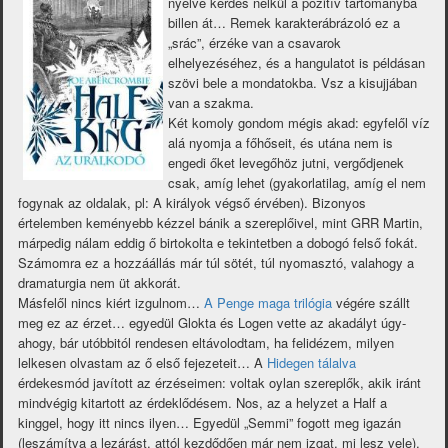
nyelve kérdés nélkül a pozitív tartományba
billen át… Remek karakterábrázoló ez a
„srác”, érzéke van a csavarok
elhelyezéséhez, és a hangulatot is példásan
szövi bele a mondatokba. Vsz a kisujjában
van a szakma.
Két komoly gondom mégis akad: egyfelől víz
alá nyomja a főhőseit, és utána nem is
engedi őket levegőhöz jutni, vergődjenek
csak, amíg lehet (gyakorlatilag, amíg el nem
fogynak az oldalak, pl: A királyok végső érvében). Bizonyos
értelemben keményebb kézzel bánik a szereplőivel, mint GRR Martin,
márpedig nálam eddig ő birtokolta e tekintetben a dobogó felső fokát.
Számomra ez a hozzáállás már túl sötét, túl nyomasztó, valahogy a
dramaturgia nem üt akkorát.
Másfelől nincs kiért izgulnom…
A Penge maga trilógia
végére szállt
meg ez az érzet… egyedül Glokta és Logen vette az akadályt úgy-
ahogy, bár utóbbitól rendesen eltávolodtam, ha felidézem, milyen
lelkesen olvastam az ő első fejezeteit… A
Hidegen tálalva
érdekesmód javított az érzéseimen: voltak oylan szereplők, akik iránt
mindvégig kitartott az érdeklődésem. Nos, az a helyzet a Half a
kinggel, hogy itt nincs ilyen… Egyedül „Semmi” fogott meg igazán
(leszámítva a lezárást, attól kezdődően már nem izgat, mi lesz vele).