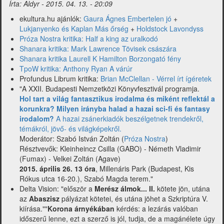
Írta:
Aldyr
-
2015. 04. 13. - 20:09
Spiritart)
ekultura.hu ajánlók:
Gaura Ágnes Embertelen jó
+
Lukjanyenko és Kaplan Más őrség
+
Holdstock Lavondyss
Próza Nostra kritika: Half a king az uralkodó
Shanara kritika: Mark Lawrence Tövisek császára
Shanara kritika Laurell K Hamilton Borzongató fény
TpoW kritika: Anthony Ryan A várúr
Profundus Librum kritika:
Brian McClellan - Vérrel írt ígéretek
"
A XXII. Budapesti Nemzetközi Könyvfesztivál programja.
Hol tart a világ fantasztikus irodalma és miként reflektál a
korunkra? Milyen irányba halad a hazai sci-fi és fantasy
irodalom?
A hazai zsánerkiadók beszélgetnek trendekről,
témákról, jövő- és világképekről.
Moderátor: Szabó István Zoltán (
Próza Nostra
)
Résztvevők: Kleinheincz Csilla (GABO) - Németh Vladimir
(Fumax) - Velkei Zoltán (Agave)
2015. április 26. 13 óra
, Millenáris Park (Budapest, Kis
Rókus utca 16-20.), Szabó Magda terem."
Delta Vision: "először a
Merész álmok... II.
kötete jön, utána
az
Abaszisz
pályázat kötetei, és utána jöhet a Szkriptúra V.
kiírása.""
Korona árnyékában
kérdés: a lezárás valóban
időszerű lenne, ezt a szerző is jól, tudja, de a magánélete úgy