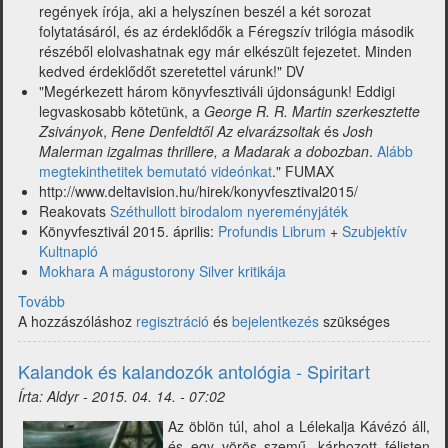
regények írója, aki a helyszínen beszél a két sorozat
folytatásáról, és az érdeklődők a Féregszív trilógia második
részéből elolvashatnak egy már elkészült fejezetet. Minden
kedved érdeklődőt szeretettel várunk!" DV
"Megérkezett három könyvfesztiváli újdonságunk! Eddigi
legvaskosabb kötetünk, a
George R. R. Martin szerkesztette
Zsiványok
,
Rene Denfeldtől Az elvarázsoltak
és
Josh
Malerman izgalmas thrillere, a Madarak a dobozban
.
Alább
megtekinthetitek bemutató videónkat
." FUMAX
http://www.deltavision.hu/hirek/konyvfesztival2015/
Reakovats
Széthullott birodalom nyereményjáték
Könyvfesztivál 2015. április:
Profundis Librum
+
Szubjektív
Kultnapló
Mokhara A mágustorony Silver kritikája
Tovább
(Hírfutár:
A hozzászóláshoz
hírek
regisztráció
és
bejelentkezés
szükséges
a
fantasy-
Kalandok és kalandozók antológia - Spiritart
piacról
Írta:
Aldyr
-
2015. 04. 14. - 07:02
2015.
17.
Az öblön túl, ahol a Lélekalja Kávézó áll,
hét)
és egy vörös szemű, kárhozott félisten