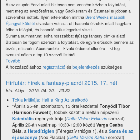
Azaz csupán Yarvi miatt biztosan nem venném kézbe a folytatást,
mert még az evezőstársai, vagy Sadiksirram és Szumael is jobban a
szívemhez nőttek. Ilyen értelemben mintha
Brent Weeks második
Éjangyal-kötetét
olvastam volna… ott hasonló érzetek miatt hagytam
félbe a trilógiát, és hasonló stílusjegyeket viselt.
Summa summarum: soha rosszabbat ifjúsági fantasy címke alatt!
Biztosan be fogom szerezni a folytatást, de egyre erősödik bennem az
érzés, miszerint Abercrombie – kiváló érdemei ellenére – ki fog
szorulni nálam a top 10 szerzői listáról.
Tovább
(Joe
A hozzászóláshoz
Abercrombie:
regisztráció
és
bejelentkezés
szükséges
Half
a
Hírfutár: hírek a fantasy-piacról 2015. 17. hét
King
Írta:
Aldyr
-
2015. 04. 20. - 20:32
Az
uralkodó
Tekla kritikája: Half a King Az uralkodó
-
"Április 25-én, szombaton, 15 órai kezdettel
Fonyódi Tibor
rövid
(
Harrison Fawcett
), többek között a méltán népszerű
kritika)
Katedrális
regények írója (
Delta Vision Exkluzív
sorozat).
Április 26-án vasárnap 10:30-12:00 között
Varga Csaba
Béla
, a
Hetedíziglen
(Féregszív trilógia 1), és a
Santa és az
éj asszonya
(Nox Placida) (
Delta Varázs Katlan
sorozat)