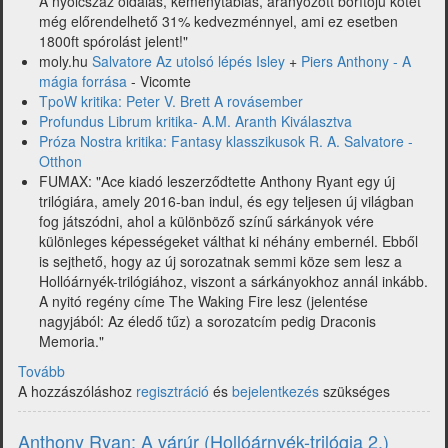
A nyolcszáz oldalas, keménytáblás, aranyozott borítójú kötet
még előrendelhető 31% kedvezménnyel, ami ez esetben
1800ft spórolást jelent!"
moly.hu
Salvatore Az utolsó lépés Isley
+
Piers Anthony - A
mágia forrása
- Vicomte
TpoW kritika: Peter V. Brett A rovásember
Profundus Librum kritika- A.M. Aranth Kiválasztva
Próza Nostra kritika: Fantasy klasszikusok R. A. Salvatore -
Otthon
FUMAX: "Ace kiadó leszerződtette Anthony Ryant egy új
trilógiára, amely 2016-ban indul, és egy teljesen új világban
fog játszódni, ahol a különböző színű sárkányok vére
különleges képességeket válthat ki néhány embernél. Ebből
is sejthető, hogy az új sorozatnak semmi köze sem lesz a
Hollóárnyék-trilógiához, viszont a sárkányokhoz annál inkább.
A nyitó regény címe The Waking Fire lesz (jelentése
nagyjából: Az éledő tűz) a sorozatcím pedig Draconis
Memoria."
Tovább
(Hírfutár:
A hozzászóláshoz
hírek
regisztráció
és
bejelentkezés
szükséges
a
fantasy-
Anthony Ryan: A várúr (Hollóárnyék-trilógia 2.)