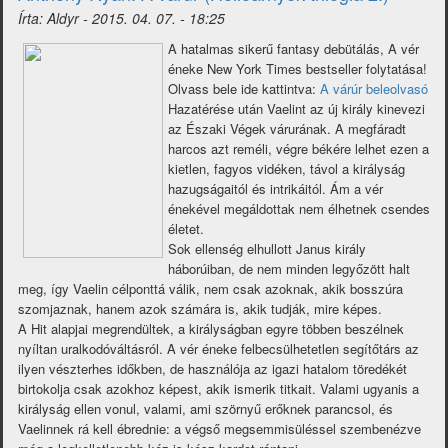
piacról
Írta:
Aldyr
-
2015. 04. 07. - 18:25
2015.
16.
A hatalmas sikerű fantasy debütálás, A vér
hét)
éneke New York Times bestseller folytatása!
Olvass bele ide kattintva:
A várúr beleolvasó
Hazatérése után Vaelint az új király kinevezi
az Északi Végek várurának. A megfáradt
harcos azt reméli, végre békére lelhet ezen a
kietlen, fagyos vidéken, távol a királyság
hazugságaitól és intrikáitól. Ám a vér
énekével megáldottak nem élhetnek csendes
életet.
Sok ellenség elhullott Janus király
háborúiban, de nem minden legyőzött halt
meg, így Vaelin célponttá válik, nem csak azoknak, akik bosszúra
szomjaznak, hanem azok számára is, akik tudják, mire képes.
A Hit alapjai megrendültek, a királyságban egyre többen beszélnek
nyíltan uralkodóváltásról. A vér éneke felbecsülhetetlen segítőtárs az
ilyen vészterhes időkben, de használója az igazi hatalom töredékét
birtokolja csak azokhoz képest, akik ismerik titkait. Valami ugyanis a
királyság ellen vonul, valami, ami szörnyű erőknek parancsol, és
Vaelinnek rá kell ébrednie: a végső megsemmisüléssel szembenézve