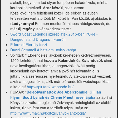
alakult, hogy nem tud olyan tempóban haladni vele, mint a
korábbi köteteknél. Azaz készül, csak lassan.
Közeljövő: nem feltétlenül közeli, de ebben az évben
tervezetten várható több M* kötet is. Van köztük újrakiadás is
(
Ladyr árnyai
Boomen mestertől, alapos átdolgozással), de
már
új regény
is vár szerkesztésre."
Sword Coast Legends szerepjáték 2015-ben PC-re -
Dungeons and Dragons - Faerún
Pillars of Eternity teszt
David Gemmell A hatalom utolsó kardja
Spiritart: " Előrendelési akciónk keretében kedvezményesen,
1200 forintért juthat hozzá a
Kalandok és Kalandozók
című
novellaválogatásunkhoz, a megosztók között pedig
kisorsolunk egy kötetet, amit a jövő hét folyamán el is
juttatunk a szerencsés nyertesnek. A játékban részt vesznek
azok a megosztók is, akik már előrendelték webshopunkban
a kötetet!
http://spiritart7.webnode.hu/
FUMAX: "
Beleolvashattok Joe Abercrombie, Gillian
Flynn, Scott Lynch és Cherie Priest novellájába
az áprilisi
Könyvfesztiválra megjelenő Zsiványok antológiából az alábbi
linken, illetve fent van a fordítók teljes listája is:
http://www.fumax.hu/bolt/zsivanyok-antologia/