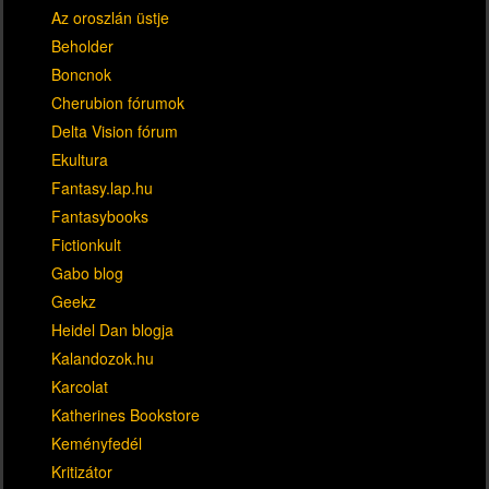
Az oroszlán üstje
Beholder
Boncnok
Cherubion fórumok
Delta Vision fórum
Ekultura
Fantasy.lap.hu
Fantasybooks
Fictionkult
Gabo blog
Geekz
Heidel Dan blogja
Kalandozok.hu
Karcolat
Katherines Bookstore
Keményfedél
Kritizátor