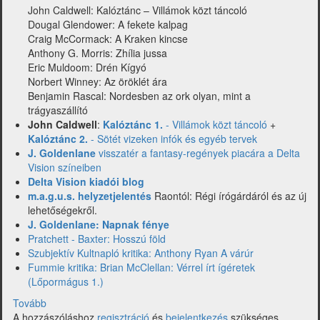
John Caldwell: Kalóztánc – Villámok közt táncoló
Dougal Glendower: A fekete kalpag
Craig McCormack: A Kraken kincse
Anthony G. Morris: Zhília jussa
Eric Muldoom: Drén Kígyó
Norbert Winney: Az öröklét ára
Benjamin Rascal: Nordesben az ork olyan, mint a
trágyaszállító
John Caldwell
:
Kalóztánc 1.
- Villámok közt táncoló
+
Kalóztánc 2.
- Sötét vizeken infók és egyéb tervek
J. Goldenlane
visszatér a fantasy-regények piacára a Delta
Vision színeiben
Delta Vision kiadói blog
m.a.g.u.s. helyzetjelentés
Raontól: Régi írógárdáról és az új
lehetőségekről.
J. Goldenlane: Napnak fénye
Pratchett - Baxter: Hosszú föld
Szubjektív Kultnapló kritika: Anthony Ryan A várúr
Fummie kritika: Brian McClellan: Vérrel írt ígéretek
(Lőpormágus 1.)
Tovább
(Hírfutár:
A hozzászóláshoz
hírek
regisztráció
és
bejelentkezés
szükséges