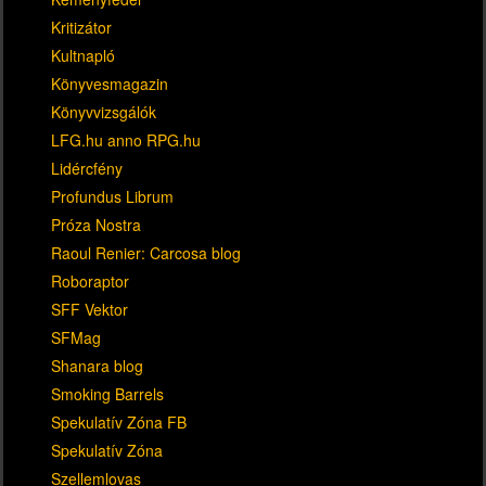
Kritizátor
Kultnapló
Könyvesmagazin
Könyvvizsgálók
LFG.hu anno RPG.hu
Lidércfény
Profundus Librum
Próza Nostra
Raoul Renier: Carcosa blog
Roboraptor
SFF Vektor
SFMag
Shanara blog
Smoking Barrels
Spekulatív Zóna FB
Spekulatív Zóna
Szellemlovas