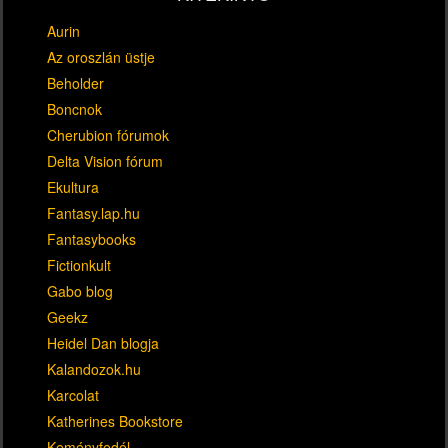
Aurin
Az oroszlán üstje
Beholder
Boncnok
Cherubion fórumok
Delta Vision fórum
Ekultura
Fantasy.lap.hu
Fantasybooks
Fictionkult
Gabo blog
Geekz
Heidel Dan blogja
Kalandozok.hu
Karcolat
Katherines Bookstore
Keményfedél