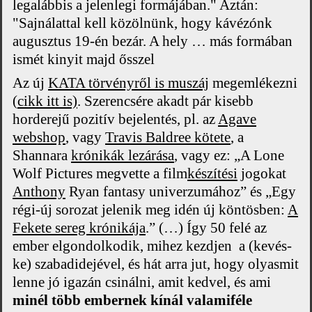
legalábbis a jelenlegi formájában." Aztán:
"Sajnálattal kell közölnünk, hogy kávézónk
augusztus 19-én bezár. A hely … más formában
ismét kinyit majd
ősszel
Az új
KATA törvényről is muszáj
megemlékezni
(
cikk itt is)
. Szerencsére akadt pár kisebb
horderejű pozitív bejelentés, pl. az
Agave
webshop
, vagy
Travis Baldree kötete
, a
Shannara
krónikák lezárása
, vagy ez: „
A Lone
Wolf Pictures megvette a film
készítési
jogokat
Anthony
Ryan fantasy univerzumához” és
„Egy
régi-új sorozat jelenik meg idén új köntösben:
A
Fekete sereg krónikája
.” (…) Így 50 felé az
ember elgondolkodik, mihez kezdjen a (kevés-
ke) szabadidejével, és hát arra jut, hogy olyasmit
lenne jó igazán csinálni, amit kedvel, és ami
minél több embernek kínál valamiféle