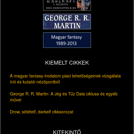
KIEMELT CIKKEK
A magyar fantasy-irodalom piaci lehetőségeinek vizsgálata
írói és kutatói nézőpontból
George R. R. Martin: A Jég és Tűz Dala ciklusa és egyéb
művei
Drow, sötételf, darkelf cikksorozat
KITEKINTŐ