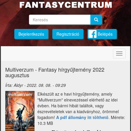
Ugrás
a
tartalomra
Keresés
Keresés
Keresés
Bejelentkezés
Regisztráció
Belépés
Navig
átkap
Multiverzum - Fantasy hírgyűjtemény 2022
augusztus
Írta:
Aldyr
-
2022. 08. 08. - 09:29
Elkészült az e havi hírgyűjtemény, amely
"Multiverzum" elnevezéssel elérhető az idei
évben. Ha bármi hibát találtok, vagy
észrevételetek van a kiadványhoz, örömmel
fogadom!
A pdf állomány itt tölthető
. Mérete:
10.3 MB