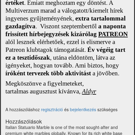
értéket
. Emiatt meghoztam egy döntést.
A
Multiverzum marad a válogatott/kiemelt hírek
ingyenes gyűjteményének,
extra tartalommal
gazdagítva
.
Viszont
szeptembertől
a naponta
frissített hírbejegyzések kizárólag
PATREON
alól lesznek elérhetőek
, ezzel is elismerve a
Patreon klubtagok támogatását.
Év végéig tart
ez a tesztidőszak
, utána eldöntöm, látva az
igényeket, hogyan tovább. Ami biztos, hogy
íróként tervezek több aktivitást
a jövőben.
Megköszönve a figyelmeteket,
tartalmas augusztust kívánva,
Aldyr
A hozzászóláshoz
regisztráció
és
bejelentkezés
szükséges
Hozzászólások
Italian Statuario Marble is one of the most sought-after and
premium white marbles globally. Known for its rich white base