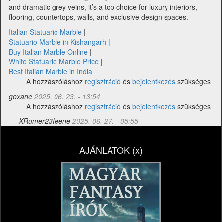
and dramatic grey veins, it’s a top choice for luxury interiors,
flooring, countertops, walls, and exclusive design spaces.
Italian Statuario Marble
|
Statuario Marble in Kishangarh
|
Buy Italian Marble Online
|
White Statuario Marble Price
|
Best Italian Marble in India
A hozzászóláshoz
regisztráció
és
bejelentkezés
szükséges
goxane
2025. 06. 23. - 13:54
A hozzászóláshoz
regisztráció
és
bejelentkezés
szükséges
XRumer23feene
2025. 06. 27. - 05:55
Válasz
goxane
AJÁNLATOK (x)
Italian
Statuario
Marble
is…
üzenetére