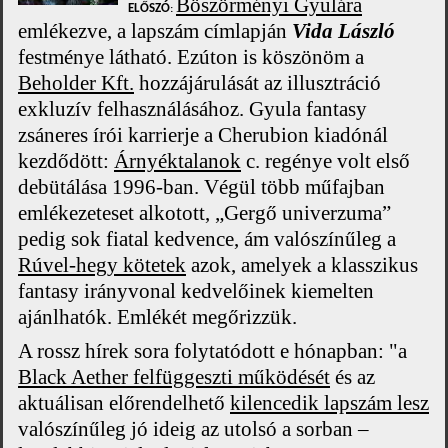
B
öszörményi Gyulára
ELŐSZÓ
:
emlékezve, a lapszám címlapján
Vida László
festménye látható. Ezúton is köszönöm a
Beholder Kft.
hozzájárulását az illusztráció
exkluzív felhasználásához. Gyula fantasy
zsáneres írói karrierje a Cherubion kiadónál
kezdődött:
Árnyéktalanok
c. regénye volt első
debütálása 1996-ban. Végül több műfajban
emlékezeteset alkotott, „Gergő univerzuma”
pedig sok fiatal kedvence, ám valószínűleg a
Rúvel-hegy kötetek
azok, amelyek a klasszikus
fantasy irányvonal kedvelőinek kiemelten
ajánlhatók. Emlékét megőrizzük.
A rossz hírek sora folytatódott e hónapban:
"a
Black Aether felfüggeszti működését
és az
aktuálisan előrendelhető
kilencedik lapszám lesz
valószínűleg jó ideig az utolsó a sorban –