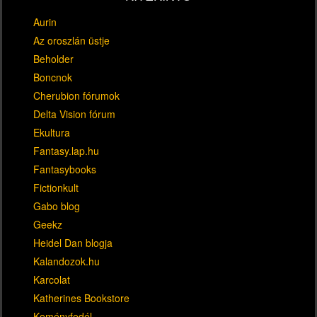
Aurin
Az oroszlán üstje
Beholder
Boncnok
Cherubion fórumok
Delta Vision fórum
Ekultura
Fantasy.lap.hu
Fantasybooks
Fictionkult
Gabo blog
Geekz
Heidel Dan blogja
Kalandozok.hu
Karcolat
Katherines Bookstore
Keményfedél