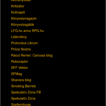
Kritizátor
Kultnapló
Könyvesmagazin
Könyvvizsgálók
LFG.hu anno RPG.hu
Lidércfény
Profundus Librum
Próza Nostra
Raoul Renier: Carcosa blog
Roboraptor
SFF Vektor
SFMag
Shanara blog
Smoking Barrels
Spekulatív Zóna FB
Spekulatív Zóna
Szellemlovas