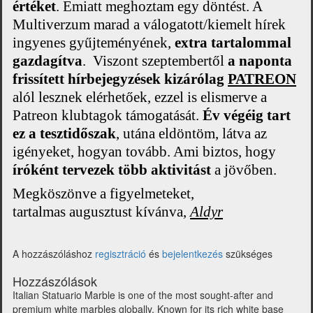
értéket
. Emiatt meghoztam egy döntést.
A
Multiverzum marad a válogatott/kiemelt hírek
ingyenes gyűjteményének,
extra tartalommal
gazdagítva
.
Viszont
szeptembertől
a naponta
frissített hírbejegyzések kizárólag
PATREON
alól lesznek elérhetőek
, ezzel is elismerve a
Patreon klubtagok támogatását.
Év végéig tart
ez a tesztidőszak
, utána eldöntöm, látva az
igényeket, hogyan tovább. Ami biztos, hogy
íróként tervezek több aktivitást
a jövőben.
Megköszönve a figyelmeteket,
tartalmas augusztust kívánva,
Aldyr
A hozzászóláshoz
regisztráció
és
bejelentkezés
szükséges
Hozzászólások
Italian Statuario Marble is one of the most sought-after and
premium white marbles globally. Known for its rich white base