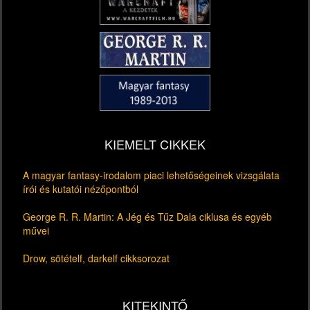
KIEMELT CIKKEK
A magyar fantasy-irodalom piaci lehetőségeinek vizsgálata
írói és kutatói nézőpontból
George R. R. Martin: A Jég és Tűz Dala ciklusa és egyéb
művei
Drow, sötételf, darkelf cikksorozat
KITEKINTŐ