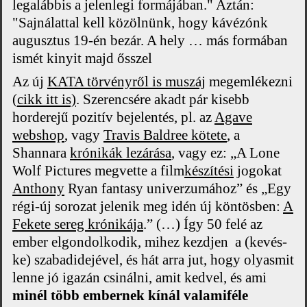
legalábbis a jelenlegi formájában." Aztán:
"Sajnálattal kell közölnünk, hogy kávézónk
augusztus 19-én bezár. A hely … más formában
ismét kinyit majd
ősszel
Az új
KATA törvényről is muszáj
megemlékezni
(
cikk itt is)
. Szerencsére akadt pár kisebb
horderejű pozitív bejelentés, pl. az
Agave
webshop
, vagy
Travis Baldree kötete
, a
Shannara
krónikák lezárása
, vagy ez: „
A Lone
Wolf Pictures megvette a film
készítési
jogokat
Anthony
Ryan fantasy univerzumához” és
„Egy
régi-új sorozat jelenik meg idén új köntösben:
A
Fekete sereg krónikája
.” (…) Így 50 felé az
ember elgondolkodik, mihez kezdjen a (kevés-
ke) szabadidejével, és hát arra jut, hogy olyasmit
lenne jó igazán csinálni, amit kedvel, és ami
minél több embernek kínál valamiféle