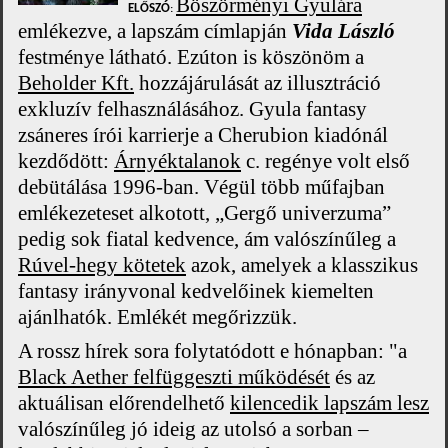
B
öszörményi Gyulára
ELŐSZÓ
:
emlékezve, a lapszám címlapján
Vida László
festménye látható. Ezúton is köszönöm a
Beholder Kft.
hozzájárulását az illusztráció
exkluzív felhasználásához. Gyula fantasy
zsáneres írói karrierje a Cherubion kiadónál
kezdődött:
Árnyéktalanok
c. regénye volt első
debütálása 1996-ban. Végül több műfajban
emlékezeteset alkotott, „Gergő univerzuma”
pedig sok fiatal kedvence, ám valószínűleg a
Rúvel-hegy kötetek
azok, amelyek a klasszikus
fantasy irányvonal kedvelőinek kiemelten
ajánlhatók. Emlékét megőrizzük.
A rossz hírek sora folytatódott e hónapban:
"a
Black Aether felfüggeszti működését
és az
aktuálisan előrendelhető
kilencedik lapszám lesz
valószínűleg jó ideig az utolsó a sorban –