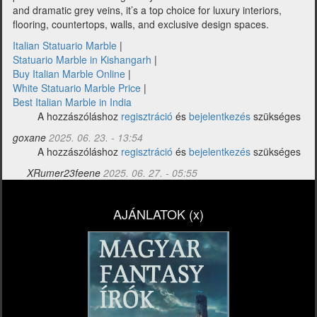
and dramatic grey veins, it’s a top choice for luxury interiors,
flooring, countertops, walls, and exclusive design spaces.
Italian Statuario Marble
|
Statuario Marble in Kishangarh
|
Buy Italian Marble Online
|
White Statuario Marble Price
|
Best Italian Marble in India
A hozzászóláshoz
regisztráció
és
bejelentkezés
szükséges
goxane
2025. 06. 23. - 13:54
A hozzászóláshoz
regisztráció
és
bejelentkezés
szükséges
XRumer23feene
2025. 06. 27. - 05:55
Válasz
goxane
AJÁNLATOK (x)
Italian
Statuario
Marble
is…
üzenetére