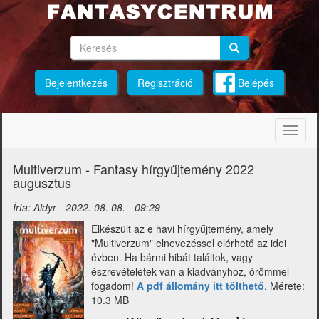
Ugrás
a
tartalomra
Keresés
Keresés
Keresés
Bejelentkezés
Regisztráció
Belépés
Navig
átkap
Multiverzum - Fantasy hírgyűjtemény 2022
augusztus
Írta:
Aldyr
-
2022. 08. 08. - 09:29
Elkészült az e havi hírgyűjtemény, amely
"Multiverzum" elnevezéssel elérhető az idei
évben. Ha bármi hibát találtok, vagy
észrevételetek van a kiadványhoz, örömmel
fogadom!
A pdf állomány itt tölthető
. Mérete:
10.3 MB