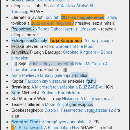
offtopic scifi John Scalzi:
A Kaidzsú Állatvédő
Társaság
AGAVE
Elérhető a javított,
bővített
2021-es megjelenések
listája
,
továbbá a
2022-es első negyedév
(frissítve lesz a héten)
Popovicsp87
-
Roboz Gábor (szerk.): Légszomj
- részben
offtopic, horror
FélszipókásŐsmoly
-
Tarja Kauppinen
:
A nép igazsága
kecske
-Steven Erikson:
Gardens of the Moon
Árnyék82
P-Leigh Bardugo:
Crooked Kingdom – Bűnös
birodalom
||||| Saját
videós könyvismertetőnk
Brian McClellan A
birodalom vére
c. kötetéről |||||
Anna Pavleeva fantasy galériája
artstation
Kaptár
Raccoon city visszavár
értékelés
lfg.hu
Breaking
:
A Microsoft felvárásolta a BLIZZARD-ot!
IGN
Noro
-Michael J.
Sullivan: Kardok kora
Kizi-Margaret Weis – Tracy
Hickman: A téli éj sárkányai
Teaser traileren a
Moon Knight
gamekapocs
Érdekességképp:
Diablo II Resurrected végigjátszás 12 ór
a
alatt
Szendrei Tibor
: képregényes gondolatok 2.
FB
*
A. K. Larkwood:
A Kimondatlan Név
AGAVE "...a kötet