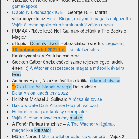
gamekapocs
Diablo IV újdonságok IGN
+ George R. R. Martin
véleményezte az
Elden Ringet, melyen ő maga is dolgozott
+
Vaják 2. évad spoilerek a karakterek jövőjére nézve
FUMAX - "következő Neil Gaiman-kötetünk a The Books of
Magic."
offtopic -
Dominik_Blasir
-Roboz Gábor (szerk.):
Légszomj
16 fantasy kötet 2021-ből
- kínálatszűkítés
-
Fantasycentrum Youtube csatorna
Stöckert Gábor értékelésével szinte teljesen egyet tudok
érteni. :)
A Witcher összeszedte magát a második évadra
-
telex
Anthony Ryan, A farkas üvöltése kritika
odaértettolvasó
*
Glyn Iliffe: Az istenek haragja
Delta Vision
Delta Vision kiadói terv 2022
Hollóhát-Michael J. Sullivan:
A rózsa és tövise
Baldurs Gate Dark Alliance felújított változat
Heimurinn magyar fantasy szerepjáték
Vaják 2. évad másvélermény
mafab
A Fehér Farkas franchise –
A The Witcher világának
megacikke
kritizator
Müller Norbert
Mert a witcher bátor és vakmerő
– Vaják 2.