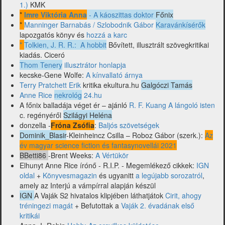
1.)
KMK
*
Imre Viktória Anna
- A káoszittas doktor
Főnix
*
Manninger Barnabás / Szlobodnik Gábor
Karavánkísérők
lapozgatós könyv és
hozzá a karc
*
Tolkien, J. R. R.: A hobbit
Bővített, illusztrált szövegkritikai
kiadás. Ciceró
Thom Tenery
illusztrátor honlapja
kecske-Gene Wolfe:
A kínvallató árnya
Terry Pratchett Erik
kritika ekultura.hu
Galgóczi Tamás
Anne Rice
nekrológ
24.hu
A főnix balladája véget ér – ajánló
R. F. Kuang A lángoló isten
c. regényéről
Szilágyi Heléna
donzella -
Fróna Zsófia
:
Baljós szövetségek
Dominik_Blasir
-Kleinheincz Csilla – Roboz Gábor (szerk.):
Az
év magyar science fiction és fantasynovellái 2021
BBetti86
-Brent Weeks:
A Vértükör
Elhunyt Anne Rice írónő - R.I.P. - Megemlékező cikkek:
IGN
oldal
+
Könyvesmagazin
és ugyanitt
a legújabb sorozatról
,
amely az Interjú a vámpírral alapján készül
IGN
A Vaják S2 hivatalos klipjében láthatjátok
Cirit, ahogy
tréningezi magát
+ Befutottak a
Vaják 2. évadának első
kritikái