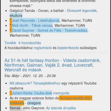
szereplőivel, bizonyára Mécs Ida történetét is örömmel
olvassa majd."
Galgóczi Tamás - Conan, a barbár -
Elveszett legendák
,
ekultura
*
Josh Reynolds - Lélekháborúk
, Warhammer, TUAN
*
Nick Horth - Titkok városa
, Warhammer, TUAN
*
David Guymer - Gotrek és Félix - Testvérvadász
,
Warhammer, TUAN
Tovább
(52-
6 hozzászólás
A hozzászóláshoz
ik
regisztráció
és
bejelentkezés
szükséges
hét
2021
Az 51-ik hét fantasy-fronton - Videós csatornánk,
-
Northman, Gaiman, Vaják 2. évad, Lovecraft,
Évzáró
Warcraft és mások
fantasy
Írta:
Aldyr
-
2021. 12. 20. - 20:36
fronton
-
Mit játsszunk? Társasjátékokhoz
egy népszerű Youtube
Warhammer,
csatorna
Robert
*
Juhani Karila: Csuka-átok
metropolis
Jordan
Az év magyar science fiction és
fantasynovellái 2021
Idő
értékelés
-
cinegore
kereke
ftamas
-John Gwynne:
Az istenek árnyéka