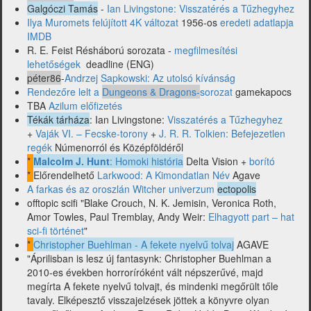
Galgóczi Tamás
-
Ian Livingstone: Visszatérés a Tűzhegyhez
Ilya Muromets felújított 4K változat
1956-os
eredeti adatlapja
IMDB
R. E. Feist Résháború sorozata -
megfilmesítési
lehetőségek
deadline (ENG)
péter86
-
Andrzej Sapkowski: Az utolsó kívánság
Rendezőre lelt a
Dungeons & Dragons-
sorozat
gamekapocs
TBA
Azilum előfizetés
Tékák tárháza
: Ian Livingstone:
Visszatérés a Tűzhegyhez
+
Vaják VI. – Fecske-torony
+
J. R. R. Tolkien: Befejezetlen
regék
Númenorról és Középföldéről
*
Malcolm J. Hunt
: Homoki história
Delta Vision +
borító
*
Előrendelhető
Larkwood: A Kimondatlan Név
Agave
A farkas és az oroszlán Witcher univerzum
ectopolis
offtopic scifi "Blake Crouch, N. K. Jemisin, Veronica Roth,
Amor Towles, Paul Tremblay, Andy Weir:
Elhagyott part – hat
sci-fi történet
"
*
Christopher Buehlman - A ​fekete nyelvű tolvaj
AGAVE
"Áprilisban is lesz új fantasynk: Christopher Buehlman a
2010-es években horroríróként vált népszerűvé, majd
megírta A fekete nyelvű tolvajt, és mindenki megőrült tőle
tavaly. Elképesztő visszajelzések jöttek a könyvre olyan