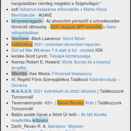
hangulatában némileg megidézi a Szigetvilágot."
scifi
Vulcanus kalapácsa előrendelés
+
Marko Kloos
Mentőakciók
- AGAVE
könyvesmagazin
- Az elveszített pénisztől a szövetkezetbe
tömörülő táltosokig -
2021 magyar SFF novellái
a Gabo
válogatásában
Voorhees
-Mark Lawrence:
Szent Nővér
Lidércfény
2021 november-decemberi lapszám
Gof od War Windows 7-8 alatt is fut - moddal
IGN
kecske-Scott Lynch:
Tolvajok köztársasága
Ikarosz-Robert E. Howard:
Vörös Szonja és a keselyű
árnyéka
BBetti86
-Kae Westa:
Főmarsall kisasszony
IV. Regélő Főnix Szerepjátékos Találkozó
Kalandmodulja –
Dioráma
M.A.G.U.S
. 2021 évértékelő és 2022 előzetes
| Találkozzunk
Torozonnál!
Tavernakönyvtár -031- |
Raoul Renier:
Krán
| Találkozzunk
Torozonnál!
Baljós szelek fújnak a Sötét Úr felől –
Az Idő Kereke
évadkritika
kritizator
Darth_Revan-R. A.
Salvatore: Végtelen