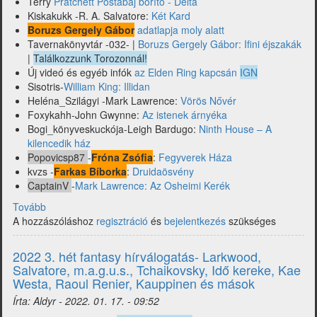
Terry
Pratchett Postabaj borító - Delta
Kiskakukk -R. A. Salvatore:
Két Kard
Boruzs Gergely Gábor
adatlapja moly alatt
Tavernakönyvtár -032- |
Boruzs Gergely Gábor: Ifini éjszakák
|
Találkozzunk Torozonnál!
Új videó és egyéb infók
az Elden Ring kapcsán
IGN
Sisotris-
William King: Illidan
Heléna_Szilágyi -Mark Lawrence:
Vörös Nővér
Foxykahh-John Gwynne:
Az istenek árnyéka
Bogi_könyveskuckója-Leigh Bardugo:
Ninth House – A
kilencedik ház
Popovicsp87
-
Fróna Zsófia
:
Fegyverek Háza
kvzs -
Farkas Bíborka
:
Druidaösvény
CaptainV
-
Mark Lawrence: Az Osheimi Kerék
Tovább
(2022
A hozzászóláshoz
4.
regisztráció
és
bejelentkezés
szükséges
hét
fantasy
2022 3. hét fantasy hírválogatás- Larkwood,
rajongóknak
Salvatore, m.a.g.u.s., Tchaikovsky, Idő kereke, Kae
-
Westa, Raoul Renier, Kauppinen és mások
Mark
Írta:
Aldyr
-
2022. 01. 17. - 09:52
Lawrence,