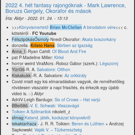
a
2022 4. hét fantasy rajongóknak - Mark Lawrence,
fantasy
Boruzs Gergely, Okorafor és mások
piacról
Írta:
Aldyr
-
2022. 01. 24. - 15:13
-
Larkwood,
>>>
Könyvismertető
Brian McClellan
A birodalom vére
<<< c.
Atlas
kötetéről -
FC Youtube
Rise
FélszipókásŐsmoly
-Nnedi Okorafor:
Akata boszorkány
or
donzella -
Kristo Hans
:
Sörben az igazság
Die,
Anna_I
-Ryan Cahill:
Of Blood And Fire
Salvatore,
pat P-Madeline Miller:
Kirké
Gwent,
horror weird ViraMors -Roboz Gábor (szerk.):
Légszomj
Elden
Yizri36
-R. A.
Salvatore: Otthon
Ring
Kiskakukk
-R. A. Salvatore:
Az orkkirály
és
Covid miatt egy kis elmaradásban vagyok, de remélhetőleg
mások)
rövidesen visszatér a napi frissítés, és érkezik egy újabb
videó is. :-)
Aldyr
AdriiV-Leigh Bardugo:
Six of Crows – Hat varjú
BBetti86
-
V. E. Schwab: Visszavágó
Tolkien A Szilmarilok
nikolett_z
sfmag
Kaland, játék, kockázat könyvekről
tekaktarhaza
- J. R. R. Tolkien:
Beren és Lúthien
+ Andrzej
Sapkowski:
Vaják V. – Tűzkeresztség