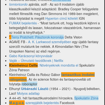
Iomioricordo
ajánlás, scifi
- Az sci-fi irodalom újabb
klasszikusából készül adaptáció: Bradley Cooper felügyelete
mellett filmesítik meg Dan Simmons író 1989-ben megjelent,
több folytatást is megélt
Hyperion című kötetét
IGN
FUMAX bejelentés
- "Most tartunk ott, hogy kezdünk kijönni a
betegségből és lassan, fokozatosan visszatérünk, hamarosan
az irodát is kinyithatjuk."
*
Terry Pratchett: Pásztorok koronája
Delta Vision
AGAVE FB -
A. K. Larkwood személyében
egy újabb fantasy
szerzőt mutatunk be nektek. A Kimondatlan Név (The
Unspoken Name) az első regénye.
Gabo Karácsonyi könyvvásár
Vaják – Útmutató kezdőknek | Netflix
Kleinheincz Csilla
:
Növényeknek mondotta el
Spekulatív
Zóna Patreon
Kleinheincz Csilla és Roboz Gábor
fantasztikus irodalmi
válogatása
, Az év science fiction és fantasynovellái ott
folytatja
roboraptor
Elhunyt
Urbánszki László
(1954 – 2021) - Nyugodj békében,
Laci!
Molyos adatlap
A 44-45. hét fantasztikusirodalmi hírcsokra.
Spekulatív Zóna
M.a.g.u.s.
szerepjáték bejelentés
Facebook