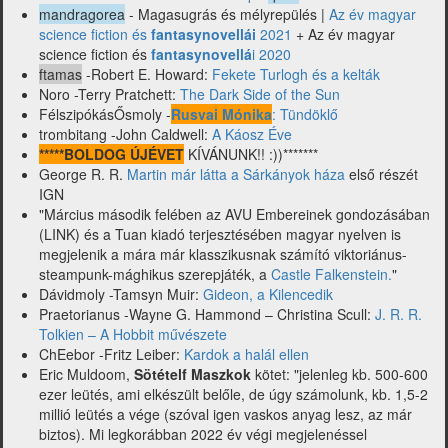
és
mandragorea
- Magasugrás és mélyrepülés |
Az év magyar
mások)
science fiction és
fantasynovellái
2021
+ Az év magyar
science fiction és
fantasynovellá
i 2020
ftamas
-Robert E. Howard:
Fekete Turlogh és a kelták
Noro -Terry Pratchett:
The Dark Side of the Sun
FélszipókásŐsmoly -
Rusvai Mónika
: Tündöklő
trombitang -John Caldwell:
A Káosz Éve
*****BOLDOG ÚJÉVET
KÍVÁNUNK!! :))*******
George R. R.
Martin már látta a Sárkányok háza
első részét
IGN
"Március második felében az AVU Embereinek gondozásában
(LINK) és a Tuan kiadó terjesztésében magyar nyelven is
megjelenik a mára már klasszikusnak számító viktoriánus-
steampunk-mághikus szerepjáték, a
Castle Falkenstein.
"
Dávidmoly -Tamsyn Muir:
Gideon, a Kilencedik
Praetorianus -Wayne G. Hammond – Christina Scull:
J. R. R.
Tolkien – A Hobbit művészete
ChEebor -Fritz Leiber:
Kardok a halál ellen
Eric Muldoom,
Sötételf Maszkok
kötet: "jelenleg kb. 500-600
ezer leütés, ami elkészült belőle, de úgy számolunk, kb. 1,5-2
millió leütés a vége (szóval igen vaskos anyag lesz, az már
biztos). Mi legkorábban 2022 év végi megjelenéssel