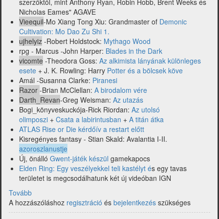
szerzőktől, mint Anthony Ryan, Robin Hobb, Brent Weeks és
Nicholas Eames" AGAVE
Vieequil
-Mo Xiang Tong Xiu: Grandmaster of
Demonic
Cultivation: Mo Dao Zu Shi 1.
ujhelyiz
-Robert Holdstock:
Mythago Wood
rpg - Marcus -John Harper:
Blades in the Dark
vicomte
-Theodora Goss:
Az alkimista lányának különleges
esete
+ J. K. Rowling: Harry
Potter és a bölcsek köve
Amál -Susanna Clarke:
Piranesi
Razor
-Brian McClellan:
A birodalom vére
Darth_Revan
-Greg Weisman:
Az utazás
Bogi_könyveskuckója-Rick Riordan:
Az utolsó
olimposzi
+
Csata a labirintusban
+
A titán átka
ATLAS Rise or Die kérdőív a restart előtt
Kisregényes fantasy - Stian Skald: Avalantia I-II.
azoroszlanustje
Új, önálló
Gwent-játék készül
gamekapocs
Elden Ring: Egy veszélyekkel teli kastélyt é
s egy tavas
területet is megcsodálhatunk két új videóban IGN
Tovább
(2022.
A hozzászóláshoz
5.
regisztráció
és
bejelentkezés
szükséges
hét