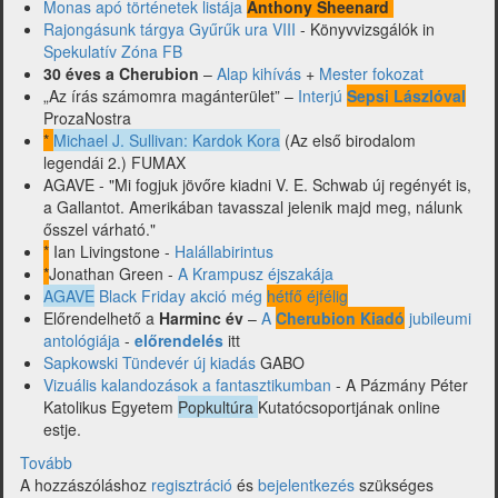
Monas apó történetek listája
Anthony Sheenard
Rajongásunk tárgya Gyűrűk ura VIII
- Könyvvizsgálók in
Spekulatív Zóna FB
30 éves a Cherubion
–
Alap kihívás
+
Mester fokozat
„Az írás számomra magánterület” –
Interjú
Sepsi Lászlóval
ProzaNostra
*
Michael J. Sullivan: Kardok Kora
(Az első birodalom
legendái 2.) FUMAX
AGAVE - "Mi fogjuk jövőre kiadni V. E. Schwab új regényét is,
a Gallantot. Amerikában tavasszal jelenik majd meg, nálunk
ősszel várható."
*
Ian Livingstone -
Halállabirintus
*
Jonathan Green -
A ​Krampusz éjszakája
AGAVE
Black Friday akció még
hétfő éjfélig
Előrendelhető a
Harminc év
–
A
Cherubion Kiadó
jubileumi
antológiája
-
előrendelés
itt
Sapkowski Tündevér új kiadás
GABO
Vizuális kalandozások a fantasztikumban
- A Pázmány Péter
Katolikus Egyetem
Popkultúra
Kutatócsoportjának online
estje.
Tovább
(A
A hozzászóláshoz
48-
regisztráció
és
bejelentkezés
szükséges