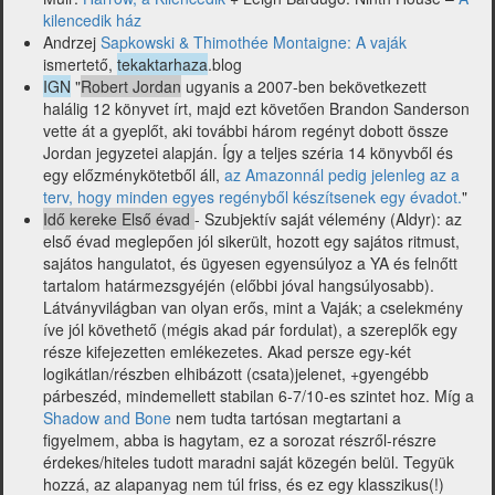
kilencedik ház
Andrzej
Sapkowski & Thimothée Montaigne: A vaják
ismertető,
tekaktarhaza
.blog
IGN
"
Robert Jordan
ugyanis a 2007-ben bekövetkezett
halálig 12 könyvet írt, majd ezt követően Brandon Sanderson
vette át a gyeplőt, aki további három regényt dobott össze
Jordan jegyzetei alapján. Így a teljes széria 14 könyvből és
egy előzménykötetből áll,
az Amazonnál pedig jelenleg az a
terv, hogy minden egyes regényből készítsenek egy évadot.
"
Idő kereke Első évad
- Szubjektív saját vélemény (Aldyr): az
első évad meglepően jól sikerült, hozott egy sajátos ritmust,
sajátos hangulatot, és ügyesen egyensúlyoz a YA és felnőtt
tartalom határmezsgyéjén (előbbi jóval hangsúlyosabb).
Látványvilágban van olyan erős, mint a Vaják; a cselekmény
íve jól követhető (mégis akad pár fordulat), a szereplők egy
része kifejezetten emlékezetes. Akad persze egy-két
logikátlan/részben elhibázott (csata)jelenet, +gyengébb
párbeszéd, mindemellett stabilan 6-7/10-es szintet hoz. Míg a
Shadow and Bone
nem tudta tartósan megtartani a
figyelmem, abba is hagytam, ez a sorozat részről-részre
érdekes/hiteles tudott maradni saját közegén belül. Tegyük
hozzá, az alapanyag nem túl friss, és ez egy klasszikus(!)