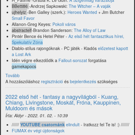
H_Fatime -Ursula K. Le Guin:
A Szigetvilág varázslója
BBetti86
-Andrzej Sapkowski:
The Witcher – A vaják
ujhelyiz
-Ben Galley (szerk.):
Heroes Wanted
+ Jim Butcher
Small Favor
Allanon-Greg Keyes:
Pokoli város
abstractelf
-Brandon Sanderson:
The Alloy of Law
Pintér Bence és Hetei Péter -
Az első hét fantasztikus hírei,
Spekulatív Zóna
Diablo-stílus rajongóknak - PC játék - Kiadós
előzetest kapott
a Lost Ark
Idén végre elkezdődik a
Fallout-sorozat
forgatása
gamekapocs
Tovább
(2022
A hozzászóláshoz
2.
regisztráció
és
bejelentkezés
szükséges
hét
fantasy
2022 első hét - fantasy a nagyvilágból - Kuang,
fronton
Chiang, Livingstone, Moskát, Fróna, Kauppinen,
-
Muldoom és mások
Gemmell,
Írta:
Aldyr
-
2022. 01. 02. - 10:39
Sanderson,
Butcher,
//////
YOUTUBE csatornánk
elindult
- Iratkozz fel Te is! :) ///////
Sapkowski,
FUMAX év végi újdonságok