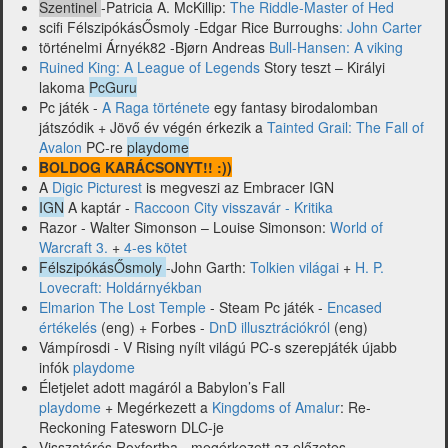
sorozat,
Szentinel
-Patricia A. McKillip:
The Riddle-Master of Hed
Conan
scifi FélszipókásŐsmoly -Edgar Rice Burroughs
: John Carter
és
történelmi Árnyék82 -Bjørn Andreas
Bull-Hansen: A viking
mások)
Ruined King: A League of Legends
Story teszt – Királyi
lakoma
PcGuru
Pc játék -
A Raga története
egy fantasy birodalomban
játszódik + Jövő év végén érkezik a
Tainted Grail: The Fall of
Avalon
PC-re
playdome
BOLDOG KARÁCSONYT!! :))
A
Digic Picturest
is megveszi az Embracer IGN
IGN
A kaptár -
Raccoon City visszavár - Kritika
Razor - Walter Simonson – Louise Simonson:
World of
Warcraft 3.
+
4-es kötet
FélszipókásŐsmoly
-John Garth:
Tolkien világai
+
H. P.
Lovecraft: Holdárnyékban
Elmarion The Lost Temple
- Steam Pc játék -
Encased
értékelés
(eng) + Forbes -
DnD illusztrációkról
(eng)
Vámpírosdi - V Rising nyílt világú PC-s szerepjáték újabb
infók
playdome
Életjelet adott magáról a Babylon’s Fall
playdome
+ Megérkezett a
Kingdoms of Amalur
: Re-
Reckoning Fatesworn DLC-je
Visszatérés Roxfortba - megérkezett az előzetes