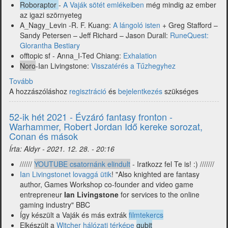
Roboraptor
-
A Vaják sötét emlékeiben
még mindig az ember
az igazi szörnyeteg
A_Nagy_Levin -R. F. Kuang:
A lángoló isten
+ Greg Stafford –
Sandy Petersen – Jeff Richard – Jason Durall:
RuneQuest:
Glorantha Bestiary
offtopic sf - Anna_I-Ted Chiang:
Exhalation
Noro
-Ian Livingstone:
Visszatérés a Tűzhegyhez
Tovább
(2022
A hozzászóláshoz
első
regisztráció
és
bejelentkezés
szükséges
hét
-
52-ik hét 2021 - Évzáró fantasy fronton -
fantasy
Warhammer, Robert Jordan Idő kereke sorozat,
a
Conan és mások
nagyvilágból
Írta:
Aldyr
-
2021. 12. 28. - 20:16
-
Kuang,
//////
YOUTUBE csatornánk elindult
- Iratkozz fel Te is! :) ///////
Chiang,
Ian Livingstonet lovaggá ütik
! "Also knighted are fantasy
Livingstone,
author, Games Workshop co-founder and video game
Moskát,
entrepreneur
Ian Livingstone
for services to the online
Fróna,
gaming industry" BBC
Kauppinen,
Így készült a Vaják és más extrák
filmtekercs
Muldoom
Elkészült a
Witcher hálózati térképe
qubit