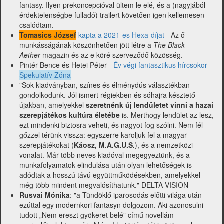
fantasy. Ilyen prekoncepcióval ültem le elé, és a (nagyjából
érdektelenségbe fulladó) trailert követően igen kellemesen
csalódtam.
Tomasics József
kapta a 2021-es Hexa-díjat
- Az ő
munkásságának köszönhetően jött létre a
The Black
Aether
magazin és az e köré szerveződő közösség.
Pintér Bence és Hetei Péter -
Év végi fantasztikus hírcsokor
Spekulatív Zóna
"Sok kiadványban, színes és élménydús választékban
gondolkodunk. Jól ismert régiekben és sóhajra késztető
újakban, amelyekkel
szeretnénk új lendületet vinni a hazai
szerepjátékos kultúra életébe
is. Merthogy lendület az lesz,
ezt mindenki biztosra veheti, és nagyot fog szólni. Nem fél
gőzzel térünk vissza: egyszerre karoljuk fel a magyar
szerepjátékokat (
Káosz, M.A.G.U.S.
), és a nemzetközi
vonalat. Már több neves kiadóval megegyeztünk, és a
munkafolyamatok elindulása után olyan lehetőségek is
adódtak a hosszú távú együttműködésekben, amelyekkel
még több mindent megvalósíthatunk." DELTA VISION
Rusvai Mónika
: "a Tündöklő iparosodás előtti világa után
ezúttal egy modernkori fantasyn dolgozom. Aki azonosulni
tudott „Nem ereszt gyökeret belé” című novellám