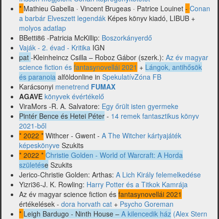
Lovecraft,
*
Mathieu Gabella · Vincent Brugeas · Patrice Louinet
-
Conan
Warcraft
a barbár Elveszett legendák
Képes könyv kiadó, LIBUB +
és
molyos adatlap
mások)
BBetti86 -Patricia McKillip:
Boszorkányerdő
Vaják - 2. évad - Kritika
IGN
pat
-Kleinheincz Csilla – Roboz Gábor (szerk.):
Az év magyar
science fiction és
fantasynovellái 2021
+
Lángok, antihősök
és paranoia
alföldonline in
SpekulatívZóna FB
Karácsonyi
menetrend
FUMAX
AGAVE
könyvek évértékelő
ViraMors -R. A. Salvatore:
Egy őrült isten gyermeke
Pintér Bence és Hetei Péter
-
14 remek fantasztikus könyv
2021-ből
* 2022 *
Withcer - Gwent -
A The Witcher kártyajáték
képeskönyve
Szukits
* 2022 *
Christie Golden - World of Warcraft: A Horda
születés
e
Szukits
Jerico-Christie Golden: Arthas:
A Lich Király felemelkedése
Yizri36-J. K. Rowling:
Harry Potter és a Titkok Kamrája
Az év magyar science fiction és
fantasynovellái 2021
értékelések -
dora horvath cat
+
Psycho Goreman
*
Leigh Bardugo - Ninth House –
A kilencedik ház
(Alex Stern