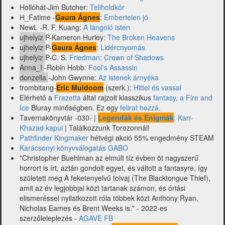
Hollóhát-Jim Butcher:
Teliholdkór
H_Fatime -
Gaura Ágnes
:
Embertelen jó
NewL -R. F. Kuang:
A lángoló isten
ujhelyiz
P-Kameron Hurley:
The Broken Heavens
ujhelyiz
P-
Gaura Ágnes
:
Lidércnyomás
ujhelyiz
P-C. S.
Friedman: Crown of Shadows
Anna_I
-Robin Hobb:
Fool's Assassin
donzella
-John Gwynne:
Az istenek árnyéka
trombitang-
Eric Muldoom
(szerk.):
Hittel és vassal
Elérhető a
Frazetta
által rajzolt klasszikus
fantasy, a Fire and
Ice
Bluray minőségben. Ez egy
felirat hozzá.
Tavernakönyvtár -030- |
Legendák és Enigmák
: Karr-
Khazad kapui
| Találkozzunk Torozonnál!
Pathfinder Kingmaker
hétvégi akció 55% engedmény STEAM
Karácsonyi könyvválogatás GABO
"Christopher Buehlman az elmúlt tíz évben öt nagyszerű
horrort is írt, aztán gondolt egyet, és váltott a fantasyre, így
született meg A feketenyelvű tolvaj (The Blacktongue Thief),
amit az év legjobbjai közt tartanak számon, és óriási
elismeréssel nyilatkozott róla többek közt Anthony Ryan,
Nicholas Eames és Brent Weeks is." - 2022-es
szerzőleleplezés -
AGAVE FB