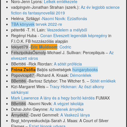
Fallout,
Noro-Jenn Lyons:
Lelkek emlékezete
Lost
vadpingvin-Jonathan Strahan (szerk.):
Az év legjobb science
Ark,
fiction és fantasynovellái 2019
McClellan,
Heléna_Szilágyi -
Naomi Novik: Ezüstfonás
Veres
TBA könyvek
tervek 2022-re
Attila
péter86 -T. H. Lain:
Veszedelem a mélyből
és
Regényi Huba -
Conan Elveszett legendák képregény
in
mások)
F.I.O.K. FB hozzászólás alapján
fekiyeti79
-
Eric Muldoom
: Codric
FélszipókásŐsmoly
-Michael J. Sullivan: Percepliquis –
Az
elveszett város
BBetti86 -Rick Riordan:
A sötét prófécia
Fróna Zsófia
Baljós szövetségek
hungarybooks
Popovicsp87
-Richard A. Knaak:
Démonlélek
BBetti86
-Bartosz Sztybor: The Witcher 5. –
Sötét emlékek
Kizi-Margaret Weis –
Tracy Hickman: Az őszi alkony
sárkányai
Mark Lawrence A lány és a hegy borító kérdés
FUMAX
BBetti86
-Naomi Novik:
A végzet iskolája
Dshai-John Gwynne:
Az istenek árnyéka
Árnyék82
-David Gemmell:
A Vaskezű lánya
Bogi_könyveskuckója-Sarah J. Maas: A Court of Silver
Flames –
Ezüst lángok udvara