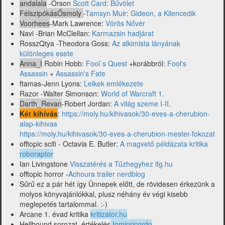
mások)
andalala
-Orson
Scott Card: Bűvölet
FélszipókásŐsmoly
-
Tamsyn Muir: Gideon, a Kilencedik
Voorhees
-Mark Lawrence:
Vörös Nővér
Navi -Brian McClellan:
Karmazsin hadjárat
RosszQtya -Theodora Goss:
Az alkimista lányának
különleges esete
Anna_I
Robin Hobb:
Fool`s Quest
+korábbról:
Fool's
Assassin
+
Assassin's Fate
ftamas-Jenn Lyons:
Lelkek emlékezete
Razor -Walter Simonson:
World of Warcraft 1.
Darth_Revan
-Robert Jordan:
A világ szeme I-II.
Két kihívás
:
https://moly.hu/kihivasok/30-eves-a-cherubion-
alap-kihivas
https://moly.hu/kihivasok/30-eves-a-cherubion-mester-fokozat
offtopic scifi - Octavia E. Butler:
A magvető példázata kritika
roboraptor
Ian Livingstone
Visszatérés a Tűzhegyhez lfg.hu
offtopic horror -
Achoura trailer nerdblog
Sűrű ez a pár hét így Ünnepek előtt, de rövidesen érkezünk a
molyos könyvajánlókkal, plusz néhány év végi kisebb
meglepetés tartalommal. :-)
Arcane 1. évad kritika
kritizator.hu
Hellbound sorozat, értékelés
Iomioricordo