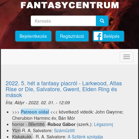
Ugrás
a
tartalomra
Keresés
Keresés
Keresés
Bejelentkezés
Regisztráció
Belépés
Navig
átkap
2022. 5. hét a fantasy piacról - Larkwood, Atlas
Rise or Die, Salvatore, Gwent, Elden Ring és
mások
Írta:
Aldyr
-
2022. 02. 01. - 12:09
>>>
Patreon oldal
<<< következő videók: John Gwynne;
Cherubion Harminc év, Bán Mór
horror - BBetti86
-
Roboz Gábor
(szerk.):
Légszomj
Yizri
-R. A. Salvatore:
Száműzött
Kiskakukk
- R. A. Salvatore:
A Szilánk szolgája