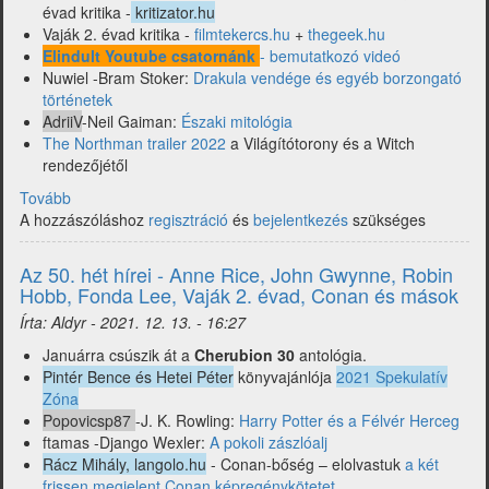
évad kritika -
kritizator.hu
Vaják 2. évad kritika -
filmtekercs.hu
+
thegeek.hu
Elindult Youtube csatornánk
- bemutatkozó videó
Nuwiel -Bram Stoker:
Drakula vendége és egyéb borzongató
történetek
AdriiV
-Neil Gaiman:
Északi mitológia
The Northman trailer 2022
a Világítótorony és a Witch
rendezőjétől
Tovább
(Az
A hozzászóláshoz
51-
regisztráció
és
bejelentkezés
szükséges
ik
hét
Az 50. hét hírei - Anne Rice, John Gwynne, Robin
fantasy-
Hobb, Fonda Lee, Vaják 2. évad, Conan és mások
fronton
Írta:
Aldyr
-
2021. 12. 13. - 16:27
-
Videós
Januárra csúszik át a
Cherubion 30
antológia.
csatornánk,
Pintér Bence és Hetei Péter
könyvajánlója
2021 Spekulatív
Northman,
Zóna
Gaiman,
Popovicsp87
-J. K. Rowling:
Harry Potter és a Félvér Herceg
Vaják
ftamas -Django Wexler:
A pokoli zászlóalj
2.
Rácz Mihály, langolo.hu
- Conan-bőség – elolvastuk
a két
évad,
frissen megjelent Conan képregénykötetet