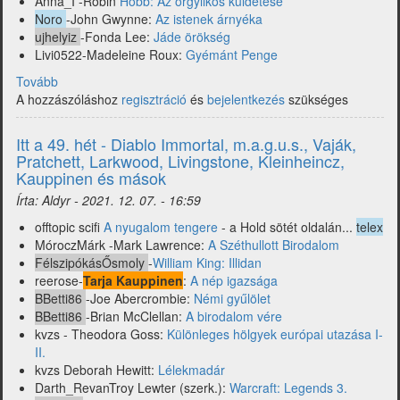
Anna_I -Robin
Hobb: Az orgyilkos küldetése
Noro
-John Gwynne:
Az istenek árnyéka
ujhelyiz
-Fonda Lee:
Jáde örökség
Livi0522-Madeleine Roux:
Gyémánt Penge
Tovább
(Az
A hozzászóláshoz
50.
regisztráció
és
bejelentkezés
szükséges
hét
hírei
Itt a 49. hét - Diablo Immortal, m.a.g.u.s., Vaják,
-
Pratchett, Larkwood, Livingstone, Kleinheincz,
Anne
Kauppinen és mások
Rice,
Írta:
Aldyr
-
2021. 12. 07. - 16:59
John
Gwynne,
offtopic scifi
A nyugalom tengere
- a Hold sötét oldalán...
telex
Robin
MóroczMárk -Mark Lawrence:
A Széthullott Birodalom
Hobb,
FélszipókásŐsmoly
-
William King: Illidan
Fonda
reerose-
Tarja Kauppinen
:
A nép igazsága
Lee,
BBetti86
-Joe Abercrombie:
Némi gyűlölet
Vaják
BBetti86
-Brian McClellan:
A birodalom vére
2.
kvzs - Theodora Goss:
Különleges hölgyek európai utazása I-
évad,
II.
Conan
kvzs Deborah Hewitt:
Lélekmadár
és
Darth_RevanTroy Lewter (szerk.):
Warcraft: Legends 3.