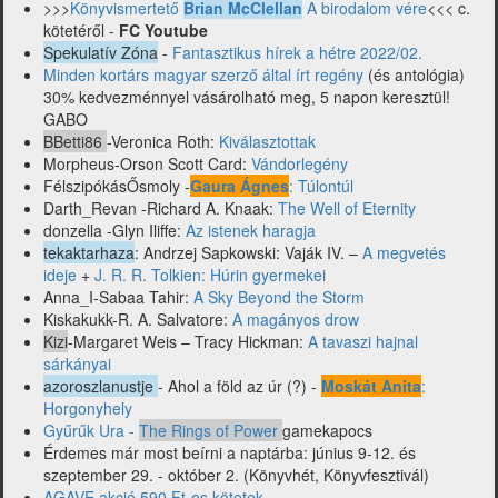
Boruzs
>>>
Könyvismertető
Brian McClellan
A birodalom vére
<<< c.
Gergely,
kötetéről -
FC Youtube
Okorafor
Spekulatív Zóna
-
Fantasztikus hírek a hétre 2022/02.
és
Minden kortárs magyar szerző által írt regény
(és antológia)
mások)
30% kedvezménnyel vásárolható meg, 5 napon keresztül!
GABO
BBetti86
-Veronica Roth:
Kiválasztottak
Morpheus-Orson Scott Card:
Vándorlegény
FélszipókásŐsmoly -
Gaura Ágnes
: Túlontúl
Darth_Revan -Richard A. Knaak:
The Well of Eternity
donzella -Glyn Iliffe:
Az istenek haragja
tekaktarhaza
: Andrzej Sapkowski: Vaják IV. –
A megvetés
ideje
+
J. R. R. Tolkien: Húrin gyermekei
Anna_I-Sabaa Tahir:
A Sky Beyond the Storm
Kiskakukk-R. A. Salvatore:
A magányos drow
Kizi
-Margaret Weis – Tracy Hickman:
A tavaszi hajnal
sárkányai
azoroszlanustje
- Ahol a föld az úr (?) -
Moskát Anita
:
Horgonyhely
Gyűrűk Ura -
The Rings of Power
gamekapocs
Érdemes már most beírni a naptárba: június 9-12. és
szeptember 29. - október 2. (Könyvhét, Könyvfesztivál)
AGAVE akció 590 Ft-os kötetek