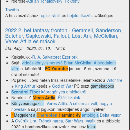
reerose-
Adrian Tchaikovsky: Pókfény
Tovább
(2022
A hozzászóláshoz
3.
regisztráció
és
bejelentkezés
szükséges
hét
fantasy
2022 2. hét fantasy fronton - Gemmell, Sanderson,
hírválogatás-
Butcher, Sapkowski, Fallout, Lost Ark, McClellan,
Larkwood,
Veres Attila és mások
Salvatore,
Írta:
Aldyr
-
2022. 01. 10. - 18:10
m.a.g.u.s.,
Tchaikovsky,
Kiskakukk -
R. A. Salvatore: Ezer ork
Idő
Saját
videós könyvismertető Brian McClellan A birodalom
kereke,
vére
c. kötetéről -
FC Youtube
január 15-én, szombat 19
Kae
órától nézhető!
Westa,
Pc játék - Jövő héten friss részletekkel jelentkezik a
Witchfire
Raoul
+
King Arthur
késés +
God of War
PC teszt
gamekapocs
Renier,
Szendrei Tibor
képregényes emlékekről
Kauppinen
Naraku1_0-
Veres Attila
:
Éjféli iskolák
és
Könyvesmagazin
-
Veres Attila: A célom az volt, hogy a
mások)
novellák
a saját jogukon működjenek angol nyelven
*
Megjelent a
Cherubion
Harminc év
antológia
Delta Vision
A
Gyűrűk Ura, Trónok harca, Star Wars, Vaják
és a többiek:
2022 a bombasztikus sorozatok éve lesz
telex