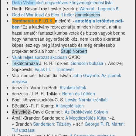
Delta Vision
első negyedéves könyvmegjelenési lista
Darth_Revan-Troy Lewter (szerk.):
Warcraft: Legends 5.
God of War teszt
és
Elex II tréler
gamekapocs
Történetek a F.I.O.K.
mélyéről -
antológia letöltése pdf-
ben
"Ez a kiadvány reprezentálja minden hitemet, amit a
hazai amatőr fantasztikumba vetek és biztos vagyok benne,
hogy hamarosan egy erősebb kéz, nem kisebb akarattal
képes lesz egy még látványosabb és még értékesebb
projektet tető alá hozni. "
Szujó Norbert
Vaják teljes sorozat akciósan
GABO
Tékáktárháza
J. R. R. Tolkien:
Gondolin bukása
+ Andrzej
Sapkowski:
Vaják III. – Tündevér
Vác_nembéli_István_fia_istván-
John Gwynne: Az istenek
árnyéka
donzella -Veronica Roth:
Kiválasztottak
donzella -J. R. R. Tolkien:
Beren és Lúthien
Bogi_könyveskuckója-C. S.
Lewis: Narnia krónikái
BBetti86 -R. F. Kuang:
A lángoló isten
Árnyék82
-David Gemmell:
Az Örökkévaló Sólyom
Amál -Brandon Sanderson:
A Megdicsőülés Kútja
1-2.
+ Brandon
Sanderson: Tűzlény
+ scifi
George R. R. Martin:
Tuf utazásai