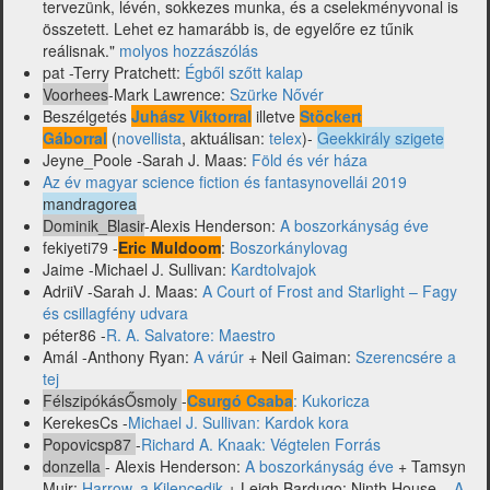
tervezünk, lévén, sokkezes munka, és a cselekményvonal is
összetett. Lehet ez hamarább is, de egyelőre ez tűnik
reálisnak."
molyos hozzászólás
pat -Terry Pratchett:
Égből szőtt kalap
Voorhees
-Mark Lawrence:
Szürke Nővér
Beszélgetés
Juhász Viktorral
illetve
Stöckert
Gáborral
(
novellista
, aktuálisan:
telex
)-
Geekkirály szigete
Jeyne_Poole -Sarah J. Maas:
Föld és vér háza
Az év magyar science fiction és fantasynovellái 2019
mandragorea
Dominik_Blasir
-Alexis Henderson:
A boszorkányság éve
fekiyeti79 -
Eric Muldoom
:
Boszorkánylovag
Jaime -Michael J. Sullivan:
Kardtolvajok
AdriiV -Sarah J. Maas:
A Court of Frost and Starlight – Fagy
és csillagfény udvara
péter86 -
R. A. Salvatore: Maestro
Amál -Anthony Ryan:
A várúr
+ Neil Gaiman:
Szerencsére a
tej
FélszipókásŐsmoly
-
Csurgó Csaba
: Kukoricza
KerekesCs -
Michael J. Sullivan: Kardok kora
Popovicsp87
-
Richard A. Knaak: Végtelen Forrás
donzella
- Alexis Henderson:
A boszorkányság éve
+ Tamsyn
Muir:
Harrow, a Kilencedik
+ Leigh Bardugo: Ninth House –
A