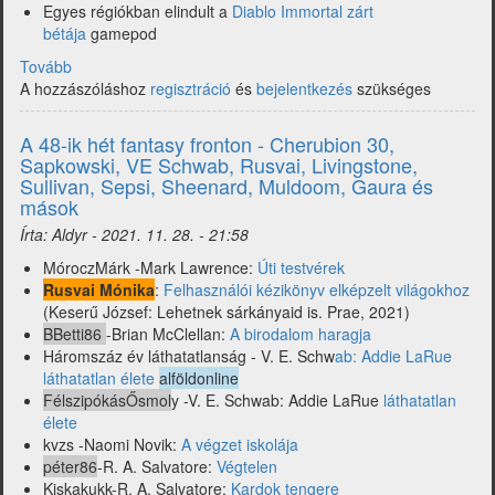
Egyes régiókban elindult a
Diablo Immortal zárt
bétája
gamepod
Tovább
(Itt
A hozzászóláshoz
a
regisztráció
és
bejelentkezés
szükséges
49.
hét
A 48-ik hét fantasy fronton - Cherubion 30,
-
Sapkowski, VE Schwab, Rusvai, Livingstone,
Diablo
Sullivan, Sepsi, Sheenard, Muldoom, Gaura és
Immortal,
mások
m.a.g.u.s.,
Írta:
Aldyr
-
2021. 11. 28. - 21:58
Vaják,
Pratchett,
MóroczMárk -Mark Lawrence:
Úti testvérek
Larkwood,
Rusvai Mónika
:
Felhasználói kézikönyv elképzelt világokhoz
Livingstone,
(Keserű József: Lehetnek sárkányaid is. Prae, 2021)
Kleinheincz,
BBetti86
-Brian McClellan:
A birodalom haragja
Kauppinen
Háromszáz év láthatatlanság - V. E. Schw
ab: Addie LaRue
és
láthatatlan élete
alföldonline
mások)
FélszipókásŐsmol
y -V. E. Schwab: Addie LaRue
láthatatlan
élete
kvzs -Naomi Novik:
A végzet iskolája
péter86
-R. A. Salvatore:
Végtelen
Kiskakukk-R. A. Salvatore:
Kardok tengere