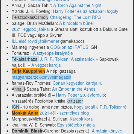
Anna_I -Sabaa Tahir:
A Torch Against the Night
Yizri36-J. K. Rowling:
Harry Potter és az azkabani fogoly
FélszipókásŐsmoly
-
Changeling: The Lost RPG
balage -Brian McClellan:
A birodalom bűnei
2021 legjobb játékai
a Stream alatt, köztük ott a Baldurs Gate
III, POE vagy épp a Skyrim
ILL első rövid játékmenet
gamekapocs
Ma még ingyenes a
GOG-on az IRATUS
IGN
Tomürisz -
A sztyeppe királynője
Tékáktárháza
J. R. R. Tolkien: A szilmarilok
+ Sapkowski:
Vaják II. –
A végzet kardja
Tarja Kauppinen
A nép igazsága
magyarszerzokkonyveimagazin
ftamas-Roy Thomas:
Conan kegyetlen kardja 4.
A
nna_I
-Sabaa Tahir:
An Ember in the Ashes
A varázslat örökké él –
Harry Potter 20. évforduló
:
Visszatérés Roxfortba kritika
kritizator
IGN
- 10 dolog, amit nem biztos,
hogy tudtál J.R.R. Tolkienról
Moskát Anita
2021-ről - személyes blog
Morpheus-Michael J. Sullivan:
Kardok kora
khalinna -V. E. Schwab:
Egy sötétebb mágia
Dominik_Blasir
-Gardner Dozois (szerk.):
A mágia könyve