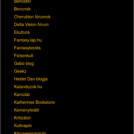
Beholder
Boncnok
Cherubion fórumok
Delta Vision fórum
Ekultura
Fantasy.lap.hu
Fantasybooks
Fictionkult
Gabo blog
Geekz
Heidel Dan blogja
Kalandozok.hu
Karcolat
Katherines Bookstore
Keményfedél
Kritizátor
Kultnapló
Könyvesmagazin