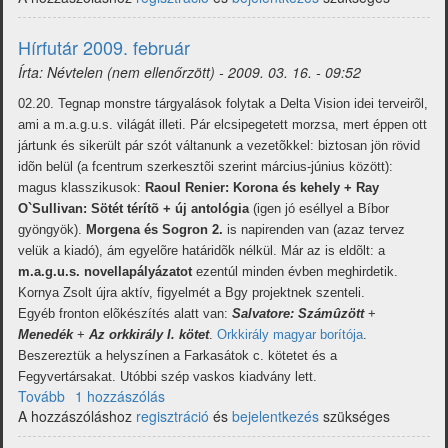
és
Művészeti
Hírfutár 2009. február
Tehetségkutató
Írta:
Névtelen (nem ellenőrzött)
-
2009. 03. 16. - 09:52
Egyesület)
02.20. Tegnap monstre tárgyalások folytak a Delta Vision idei terveirõl,
ami a m.a.g.u.s. világát illeti. Pár elcsipegetett morzsa, mert éppen ott
jártunk és sikerült pár szót váltanunk a vezetõkkel: biztosan jön rövid
idõn belül (a fcentrum szerkesztõi szerint március-június között):
magus klasszikusok:
Raoul Renier: Korona és kehely + Ray
O`Sullivan: Sötét térítõ + új antológia
(igen jó eséllyel a Bíbor
gyöngyök).
Morgena és Sogron 2.
is napirenden van (azaz tervez
velük a kiadó), ám egyelõre határidõk nélkül. Már az is eldõlt: a
m.a.g.u.s. novellapályázatot
ezentúl minden évben meghirdetik.
Kornya Zsolt újra aktív, figyelmét a Bgy projektnek szenteli.
Egyéb fronton elõkészítés alatt van:
Salvatore: Számûzött
+
Menedék
+
Az orkkirály I. kötet
.
Orkkirály magyar borítója
.
Beszereztük a helyszínen a Farkasátok c. kötetet és a
Fegyvertársakat. Utóbbi szép vaskos kiadvány lett.
Tovább
(Hírfutár
1 hozzászólás
A hozzászóláshoz
2009.
regisztráció
és
bejelentkezés
szükséges
február)