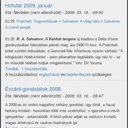
Hírfutár 2009. január
Írta:
Névtelen (nem ellenőrzött)
-
2009. 03. 16. - 09:50
01.29.
Pratchett: Fegyvertársak
+
Salvatore: A világ háta
+
Salvatore:
A csend pengéi
01.28.
R. A. Salvatore: A Kardok tengere
új kiadása a Delta Vision
gondozásában februárban jelenik meg, ára 2490 Ft lesz. A
Pratchett
-
kötet szintén februárban, a Gemmell-féle
Viharlovas
nyáron várható. "A
trilógiazáró
Hobb-kötetet
– jelen pillanatban legalábbis úgy néz ki – az
év második felében tudjuk megjelentetni." Info: DV fóruma
Tovább
(Hírfutár
1 hozzászólás
A hozzászóláshoz
2009.
regisztráció
és
bejelentkezés
szükséges
január)
Évzáró gondolatok 2008.
Írta:
Névtelen (nem ellenőrzött)
-
2009. 03. 16. - 09:47
A 2008-as év utolsó napjaihoz néhány gondolat: úgy tûnik, a hazai
fantasy-kínálat - hasonlóan több más szektorhoz, s igazodva a vevõi
igényekhez - polarizálódik. A felsõ pólust adják az exkluzív kivitelû,
magas árfekvésû és vaskos kiadványok (pl.