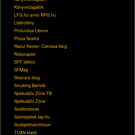
Könyvvizsgálók
LFG.hu anno RPG.hu
Lidércfény
Profundus Librum
Próza Nostra
Raoul Renier: Carcosa blog
Roboraptor
SFF Vektor
SFMag
Shanara blog
Smoking Barrels
Spekulatív Zóna FB
Spekulatív Zóna
Szellemlovas
Szerepjatek.lap.hu
Szubjektivarchivum
TUAN kiadó