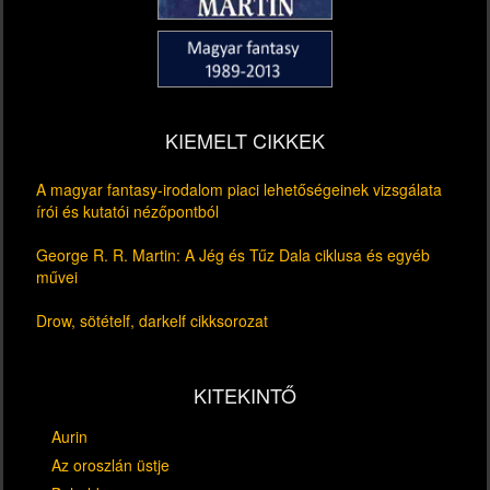
KIEMELT CIKKEK
A magyar fantasy-irodalom piaci lehetőségeinek vizsgálata
írói és kutatói nézőpontból
George R. R. Martin: A Jég és Tűz Dala ciklusa és egyéb
művei
Drow, sötételf, darkelf cikksorozat
KITEKINTŐ
Aurin
Az oroszlán üstje