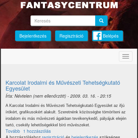
Ugrás
a
tartalomra
Keresés
Keresés
Keresés
Bejelentkezés
Regisztráció
Belépés
Navig
átkap
Karcolat Irodalmi és Művészeti Tehetségkutató
Egyesület
Írta:
Névtelen (nem ellenőrzött)
-
2009. 03. 16. - 20:15
A Karcolat Irodalmi és Művészeti Tehetségkutató Egyesület az ifjú
írókért, grafikusokért alakult. Szeretnénk közösségbe tömöríteni az
irodalom és más művészeti ágakban tevékenykedő, pályájuk elején
tartó, csekély lehetőségekkel bíró művészeket.
Tovább
(Karcolat
1 hozzászólás
A hozzászóláshoz
Irodalmi
regisztráció
és
bejelentkezés
szükséges